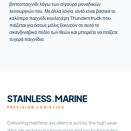
βιντεοπαιχνίδι λόγω των σίγουρα μοναδικών
λειτουργιών του. Με άλλα λόγια, αυτό είναι βασικά το
καλύτερο παιχνίδι κουλοχέρη Thunderstruck που
παίζεται για όσους μόλις ξεκινούν σε αυτό το
σκανδιναβικό πεδίο των θεών και μπορείτε να παίξετε
τυχερά παιχνίδια.
STAINLESS
.
MARINE
PRECISION LOGISTICS
Delivering maritime excellence across the high seas
through architectural precision and tactical logistics.