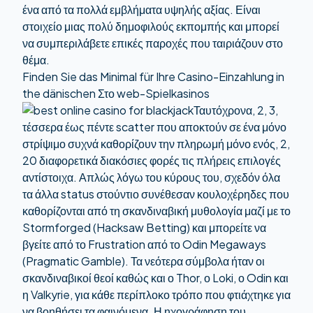
ένα από τα πολλά εμβλήματα υψηλής αξίας. Είναι
στοιχείο μιας πολύ δημοφιλούς εκπομπής και μπορεί
να συμπεριλάβετε επικές παροχές που ταιριάζουν στο
θέμα.
Finden Sie das Minimal für Ihre Casino-Einzahlung in
the dänischen Στο web-Spielkasinos
Ταυτόχρονα, 2, 3,
τέσσερα έως πέντε scatter που αποκτούν σε ένα μόνο
στρίψιμο συχνά καθορίζουν την πληρωμή μόνο ενός, 2,
20 διαφορετικά διακόσιες φορές τις πλήρεις επιλογές
αντίστοιχα. Απλώς λόγω του κύρους του, σχεδόν όλα
τα άλλα status στούντιο συνέθεσαν κουλοχέρηδες που
καθορίζονται από τη σκανδιναβική μυθολογία μαζί με το
Stormforged (Hacksaw Betting) και μπορείτε να
βγείτε από το Frustration από το Odin Megaways
(Pragmatic Gamble). Τα νεότερα σύμβολα ήταν οι
σκανδιναβικοί θεοί καθώς και ο Thor, ο Loki, ο Odin και
η Valkyrie, για κάθε περίπλοκο τρόπο που φτιάχτηκε για
να βοηθήσει τα φαινόμενα. Η ηχογράφηση του