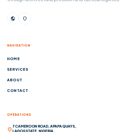
public
shield
NAVIGATION
HOME
SERVICES
ABOUT
CONTACT
OPERATIONS
7 CAMEROON ROAD, APAPA QUAYS,
location_on
LAGOS STATE, NIGERIA.