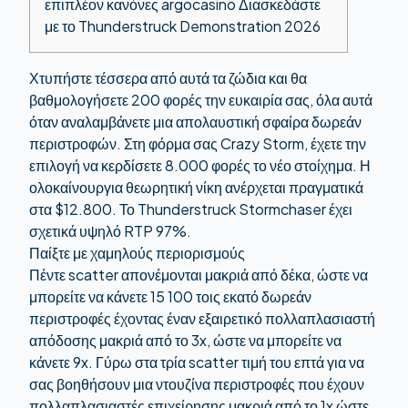
επιπλέον κανόνες argocasino Διασκεδάστε
με το Thunderstruck Demonstration 2026
Χτυπήστε τέσσερα από αυτά τα ζώδια και θα
βαθμολογήσετε 200 φορές την ευκαιρία σας, όλα αυτά
όταν αναλαμβάνετε μια απολαυστική σφαίρα δωρεάν
περιστροφών. Στη φόρμα σας Crazy Storm, έχετε την
επιλογή να κερδίσετε 8.000 φορές το νέο στοίχημα. Η
ολοκαίνουργια θεωρητική νίκη ανέρχεται πραγματικά
στα $12.800.
Το Thunderstruck Stormchaser έχει
σχετικά υψηλό RTP 97%.
Παίξτε με χαμηλούς περιορισμούς
Πέντε scatter απονέμονται μακριά από δέκα, ώστε να
μπορείτε να κάνετε 15 100 τοις εκατό δωρεάν
περιστροφές έχοντας έναν εξαιρετικό πολλαπλασιαστή
απόδοσης μακριά από το 3x, ώστε να μπορείτε να
κάνετε 9x. Γύρω στα τρία scatter τιμή του επτά για να
σας βοηθήσουν μια ντουζίνα περιστροφές που έχουν
πολλαπλασιαστές επιχείρησης μακριά από το 1x ώστε