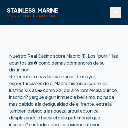
STAINLESS
.
MARINE
menu
INDUSTRIAL LOGISTICS
Nuestro Real Casino sobre Madrid (I): Los “putti”, las
acantos asi� como demas pormenores de su
distincion
Referente a unas las manzanas de mayor
espectaculares de el Madrid historico sobre los
lustros XIX asi� como XX, del aire libre Alcala quince,
inscribiri? yergue algun inmueble bellisimo, no nada
mas debido a la desigualdad de el frente, estrella
tambien debido a la riqueza arquitectonica
desplazandolo hacia el pelo patrimonial que
inscribiri? custodia sobre es invierno interior.