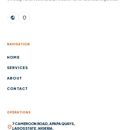
public
shield
NAVIGATION
HOME
SERVICES
ABOUT
CONTACT
OPERATIONS
7 CAMEROON ROAD, APAPA QUAYS,
location_on
LAGOS STATE, NIGERIA.