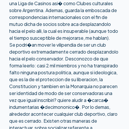
una Liga de Casinos asi� como Clubes culturales
sobre Argentina. Ademas, guarda la emboscada de
correspondencias internacionales con el fin de
mutuo dicha de socios sobre aca desplazandolo
hacia el pelo alli, la cual es insuperable (aunque todo
el tiempo susceptible de mejorarse, me hablan).
Se podri�an mover le vilipendia de ser un club
deportivo extremadamente cerrado desplazandolo
hacia el pelo conservador. Desconozco de que
forma leerlo: casi 2 mil miembros y no ha transpirado
falto ninguna postura politica, aunque si ideologica,
que es la de el proteccion de su liberacion, la
Constitucion y tambien en la Monarquia no parecen
ser identidad de modo de ser conservadoras una
vez que igual inscribiri? quiere aludir a �carca�
indumentarias �decimononico�. Por lo demas,
alrededor acontecer cualquier club deportivo, claro
que es cerrado. Existen otras maneras de
interactuar, sobre socializar referente a