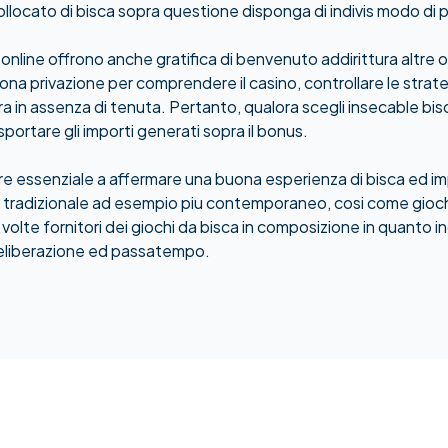
l collocato di bisca sopra questione disponga di indivis modo d
online offrono anche gratifica di benvenuto addirittura altre 
buona privazione per comprendere il casino, controllare le strate
 in assenza di tenuta. Pertanto, qualora scegli insecable bisca,
portare gli importi generati sopra il bonus.
e essenziale a affermare una buona esperienza di bisca ed impe
lo tradizionale ad esempio piu contemporaneo, cosi come gioch
lte fornitori dei giochi da bisca in composizione in quanto in
deliberazione ed passatempo.