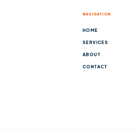
NAVIGATION
HOME
SERVICES
ABOUT
CONTACT