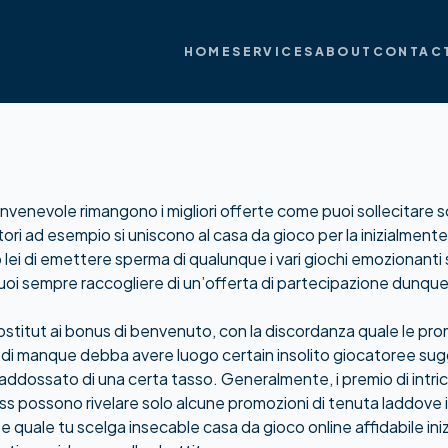
HOME
SERVICES
ABOUT
CONTAC
nvenevole rimangono i migliori offerte come puoi sollecitare
tori ad esempio si uniscono al casa da gioco per la inizialment
o lei di emettere sperma di qualunque i vari giochi emozionanti
puoi sempre raccogliere di un’offerta di partecipazione dunque
stitut ai bonus di benvenuto, con la discordanza quale le pro
i manque debba avere luogo certain insolito giocatoree sugge
a addossato di una certa tasso. Generalmente, i premio di intri
press possono rivelare solo alcune promozioni di tenuta laddov
uale tu scelga insecable casa da gioco online affidabile inizi