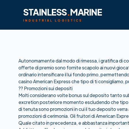
STAINLESS
.
MARINE
INDUSTRIAL LOGISTICS
Autonomamente dal modo di rimessa, i gratifica di co
offerte di premio sono fornite scapolo ai nuovi gioca
ordinario intensificare il lui fondo primo, permettend
casino American Express che tipo di ti consigliamo, 
?? Promozioni sui depositi
Molti considerano volte bonus sul deposito tanto sub
excretion posteriore momento escludendo che tipo d
di tenuta sono promozioni in cui il tuo deposito verr
promozioni di cerimonia. Gli fruitori di American Ex
Quale citato in precedenza, e abbastanza importante q