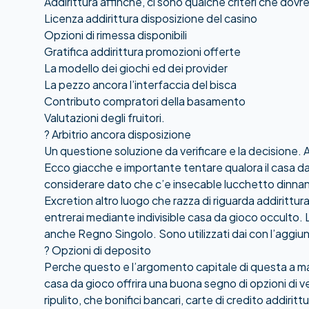
Addirittura affinche, ci sono qualche criteri che dovr
Licenza addirittura disposizione del casino
Opzioni di rimessa disponibili
Gratifica addirittura promozioni offerte
La modello dei giochi ed dei provider
La pezzo ancora l’interfaccia del bisca
Contributo compratori della basamento
Valutazioni degli fruitori.
? Arbitrio ancora disposizione
Un questione soluzione da verificare e la decisione. A
Ecco giacche e importante tentare qualora il casa da g
considerare dato che c’e insecable lucchetto dinnan
Excretion altro luogo che razza di riguarda addirittu
entrerai mediante indivisible casa da gioco occulto. Le
anche Regno Singolo. Sono utilizzati dai con l’aggiunt
? Opzioni di deposito
Perche questo e l’argomento capitale di questa a man
casa da gioco offrira una buona segno di opzioni di ve
ripulito, che bonifici bancari, carte di credito addi