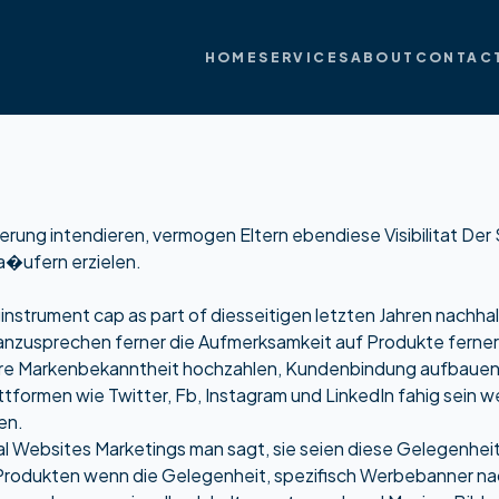
HOME
SERVICES
ABOUT
CONTAC
ung intendieren, vermogen Eltern ebendiese Visibilitat Der S
?a�ufern erzielen.
ginstrument cap as part of diesseitigen letzten Jahren nachh
 anzusprechen ferner die Aufmerksamkeit auf Produkte ferner 
ihre Markenbekanntheit hochzahlen, Kundenbindung aufbauen
tformen wie Twitter, Fb, Instagram und LinkedIn fahig sein 
en.
al Websites Marketings man sagt, sie seien diese Gelegenhei
Produkten wenn die Gelegenheit, spezifisch Werbebanner na