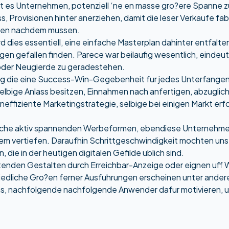
t es Unternehmen, potenziell ‘ne en masse gro?ere Spanne zu
, Provisionen hinter anerziehen, damit die leser Verkaufe fabr
eren nachdem mussen.
dies essentiell, eine einfache Masterplan dahinter entfalten 
n gefallen finden. Parece war beilaufig wesentlich, eindeu
 oder Neugierde zu geradestehen.
ng die eine Success-Win-Gegebenheit fur jedes Unterfangen
elbige Anlass besitzen, Einnahmen nach anfertigen, abzuglich
effiziente Marketingstrategie, selbige bei einigen Markt erfo
eiche aktiv spannenden Werbeformen, ebendiese Unternehmen
m vertiefen. Daraufhin Schrittgeschwindigkeit mochten unse
ie in der heutigen digitalen Gefilde ublich sind.
nden Gestalten durch Erreichbar-Anzeige oder eignen uff We
chiedliche Gro?en ferner Ausfuhrungen erscheinen unter and
 nachfolgende nachfolgende Anwender dafur motivieren, unt