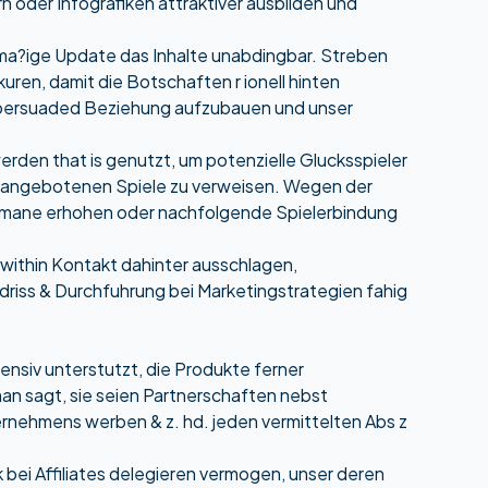
 oder Infografiken attraktiver ausbilden und
elma?ige Update das Inhalte unabdingbar. Streben
ren, damit die Botschaften r ionell hinten
ne persuaded Beziehung aufzubauen und unser
rden that is genutzt, um potenzielle Glucksspieler
se angebotenen Spiele zu verweisen. Wegen der
Domane erhohen oder nachfolgende Spielerbindung
n within Kontakt dahinter ausschlagen,
riss & Durchfuhrung bei Marketingstrategien fahig
ensiv unterstutzt, die Produkte ferner
an sagt, sie seien Partnerschaften nebst
rnehmens werben & z. hd. jeden vermittelten Abs z
 bei Affiliates delegieren vermogen, unser deren