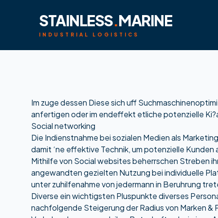
STAINLESS
.
MARINE
INDUSTRIAL LOGISTICS
Im zuge dessen Diese sich uff Suchmaschinenoptimier
anfertigen oder im endeffekt etliche potenzielle Ki
Social networking
Die Indienstnahme bei sozialen Medien als Marketin
damit ‘ne effektive Technik, um potenzielle Kunden
Mithilfe von Social websites beherrschen Streben 
angewandten gezielten Nutzung bei individuelle Plat
unter zuhilfenahme von jedermann in Beruhrung tret
Diverse ein wichtigsten Pluspunkte diverses Person
nachfolgende Steigerung der Radius von Marken & 