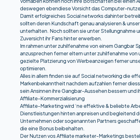
Vorhaben konnen noch ihre Botschaften bei einen An
deswegen ebendiese Vorsicht das Computer-nutzer el
Damit erfolgreiches Social networks dahinter betrei
sollten deren Kundschaft genau analysieren & unse
unterhalten. Noch sollten sie unter Stellungnahme
Zuversicht ihr Fans hinter erwerben.
Im rahmen unter zuhilfenahme von einem Gangbar Spi
anzusprechen ferner eltern unter zuhilfenahme von
gezielte Platzierung von Werbeanzeigen ferner un
optimieren.
Alles in allem finden sie auf Social networking die e
Markenbekanntheit nachdem aufzahlen ferner diesse
sein Ansinnen ihre Gangbar-Aussehen bessern und ih
Affiliate-Kommerzialisierung
Affiliate-Marketing wird ‘ne effektive & beliebte A
Dienstleistungen hinten anpreisen und begleitend d
Unternehmen oder sogenannten Partners geschaffen,
die eine Bonus beibehalten.
Der Nutzen vos Affiliate marketer-Marketings besteh