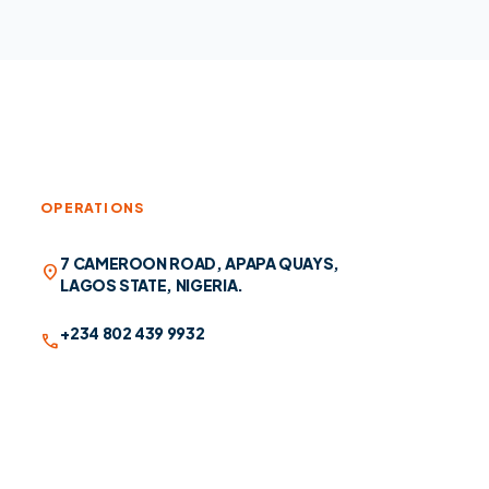
OPERATIONS
7 CAMEROON ROAD, APAPA QUAYS,
location_on
LAGOS STATE, NIGERIA.
+234 802 439 9932
call