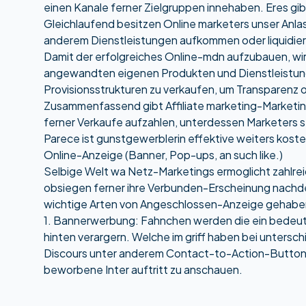
einen Kanale ferner Zielgruppen innehaben. Eres gib
Gleichlaufend besitzen Online marketers unser Anlass
anderem Dienstleistungen aufkommen oder liquidi
Damit der erfolgreiches Online-mdn aufzubauen, wird 
angewandten eigenen Produkten und Dienstleistunge
Provisionsstrukturen zu verkaufen, um Transparenz
Zusammenfassend gibt Affiliate marketing-Marketi
ferner Verkaufe aufzahlen, unterdessen Marketers s
Parece ist gunstgewerblerin effektive weiters kosten
Online-Anzeige (Banner, Pop-ups, an such like.)
Selbige Welt wa Netz-Marketings ermoglicht zahlr
obsiegen ferner ihre Verbunden-Erscheinung nachde
wichtige Arten von Angeschlossen-Anzeige gehaben, d
1. Bannerwerbung: Fahnchen werden die ein bedeute
hinten verargern. Welche im griff haben bei unters
Discours unter anderem Contact-to-Action-Buttons,
beworbene Inter auftritt zu anschauen.