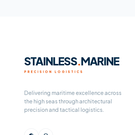
STAINLESS
.
MARINE
PRECISION LOGISTICS
Delivering maritime excellence across
the high seas through architectural
precision and tactical logistics.