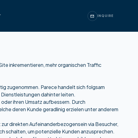
T
mail
INQUIRE
ite inkrementieren, mehr organischen Traffic
altig zugenommen. Parece handelt sich folgsam
Dienstleistungen dahinter leiten.
 oder ihren Umsatz aufbessern. Durch
welche deren Kunde geradlinig erzielen unter anderem
t zur direkten Aufeinanderbezogensein via Besucher,
ch schalten, um potenzielle Kunden anzusprechen.