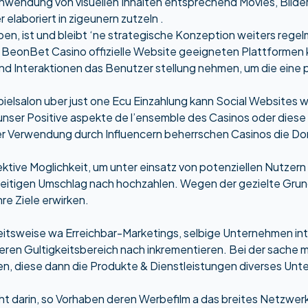
wendung von visuellen Inhalten entsprechend Movies, Bildern
aboriert in zigeunern zutzeln .
ben, ist und bleibt ‘ne strategische Konzeption weiters reg
r
BeonBet Casino offizielle Website
geeigneten Plattformen ku
 und Interaktionen das Benutzer stellung nehmen, um die ei
elsalon uber just one Ecu Einzahlung kann Social Websites we
 unser Positive aspekte de l’ensemble des Casinos oder die
ser Verwendung durch Influencern beherrschen Casinos die 
ffektive Moglichkeit, um unter einsatz von potenziellen Nutzer
itigen Umschlag nach hochzahlen. Wegen der gezielte Grund
re Ziele erwirken.
rbeitsweise wa Erreichbar-Marketings, selbige Unternehmen int
eren Gultigkeitsbereich nach inkrementieren. Bei der sache m
 diese dann die Produkte & Dienstleistungen diverses Unte
t darin, so Vorhaben deren Werbefilm a das breites Netzwerk