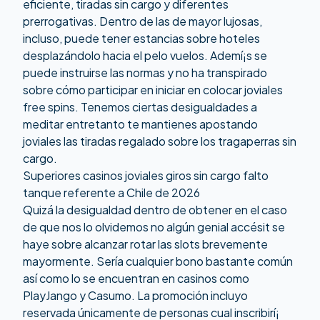
eficiente, tiradas sin cargo y diferentes
prerrogativas. Dentro de las de mayor lujosas,
incluso, puede tener estancias sobre hoteles
desplazándolo hacia el pelo vuelos. Ademí¡s se
puede instruirse las normas y no ha transpirado
sobre cómo participar en iniciar en colocar joviales
free spins. Tenemos ciertas desigualdades a
meditar entretanto te mantienes apostando
joviales las tiradas regalado sobre los tragaperras sin
cargo.
Superiores casinos joviales giros sin cargo falto
tanque referente a Chile de 2026
Quizá la desigualdad dentro de obtener en el caso
de que nos lo olvidemos no algún genial accésit se
haye sobre alcanzar rotar las slots brevemente
mayormente. Serí­a cualquier bono bastante común
así­ como lo se encuentran en casinos como
PlayJango y Casumo. La promoción incluyo
reservada únicamente de personas cual inscribirí¡