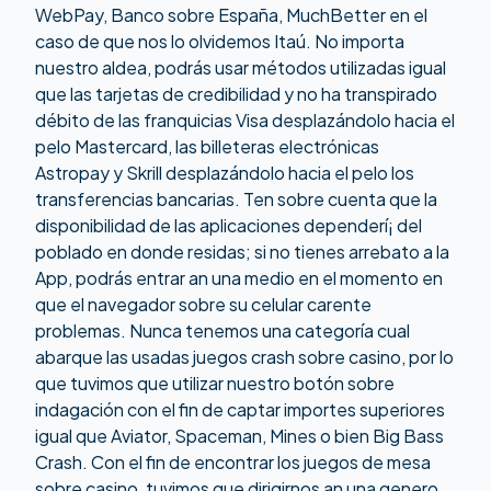
WebPay, Banco sobre España, MuchBetter en el
caso de que nos lo olvidemos Itaú.
No importa
nuestro aldea, podrás usar métodos utilizadas igual
que las tarjetas de credibilidad y no ha transpirado
débito de las franquicias Visa desplazándolo hacia el
pelo Mastercard, las billeteras electrónicas
Astropay y Skrill desplazándolo hacia el pelo los
transferencias bancarias. Ten sobre cuenta que la
disponibilidad de las aplicaciones dependerí¡ del
poblado en donde residas; si no tienes arrebato a la
App, podrás entrar an una medio en el momento en
que el navegador sobre su celular carente
problemas. Nunca tenemos una categoría cual
abarque las usadas juegos crash sobre casino, por lo
que tuvimos que utilizar nuestro botón sobre
indagación con el fin de captar importes superiores
igual que Aviator, Spaceman, Mines o bien Big Bass
Crash. Con el fin de encontrar los juegos de mesa
sobre casino, tuvimos que dirigirnos an una genero