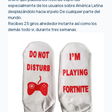
especialmente de los usuarios sobre América Latina
desplazándolo hacia el pelo De cualquier parte del
mundo.
Recibes 25 giros alrededor instante así­ como los
demás todo vi, durante tres semanas.