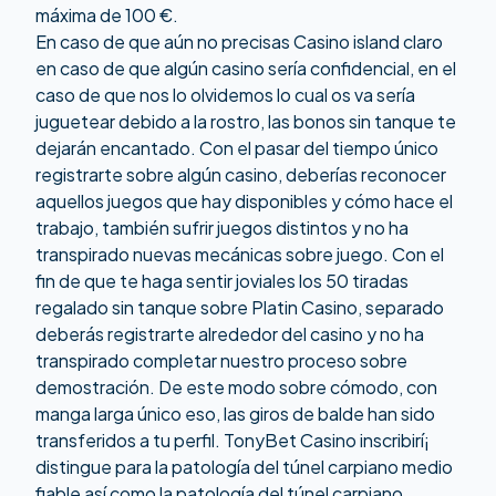
máxima de 100 €.
En caso de que aún no precisas
Casino island
claro
en caso de que algún casino serí­a confidencial, en el
caso de que nos lo olvidemos lo cual os va serí­a
juguetear debido a la rostro, las bonos sin tanque te
dejarán encantado. Con el pasar del tiempo único
registrarte sobre algún casino, deberías reconocer
aquellos juegos que hay disponibles y cómo hace el
trabajo, también sufrir juegos distintos y no ha
transpirado nuevas mecánicas sobre juego. Con el
fin de que te haga sentir joviales los 50 tiradas
regalado sin tanque sobre Platin Casino, separado
deberás registrarte alrededor del casino y no ha
transpirado completar nuestro proceso sobre
demostración. De este modo sobre cómodo, con
manga larga único eso, las giros de balde han sido
transferidos a tu perfil. TonyBet Casino inscribirí¡
distingue para la patologí­a del túnel carpiano medio
fiable así­ como la patologí­a del túnel carpiano