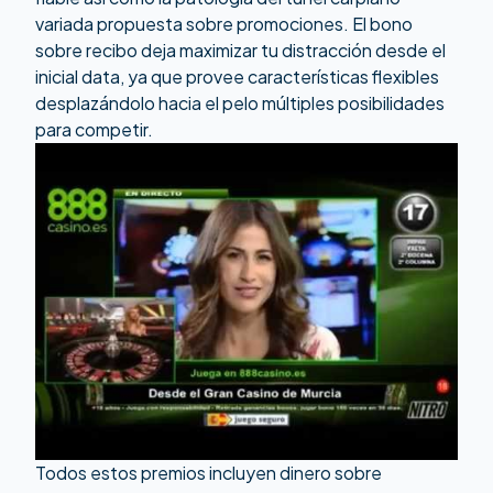
variada propuesta sobre promociones. El bono
sobre recibo deja maximizar tu distracción desde el
inicial data, ya que provee características flexibles
desplazándolo hacia el pelo múltiples posibilidades
para competir.
Todos estos premios incluyen dinero sobre