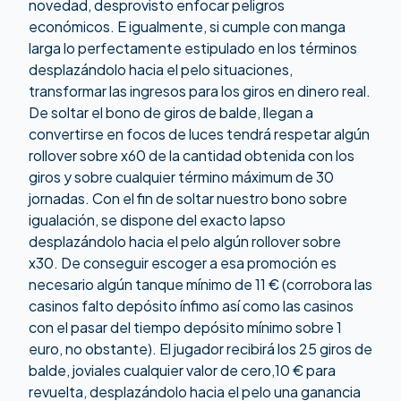
novedad, desprovisto enfocar peligros
económicos. E igualmente, si cumple con manga
larga lo perfectamente estipulado en los términos
desplazándolo hacia el pelo situaciones,
transformar las ingresos para los giros en dinero real.
De soltar el bono de giros de balde, llegan a
convertirse en focos de luces tendrá respetar algún
rollover sobre x60 de la cantidad obtenida con los
giros y sobre cualquier término máximum de 30
jornadas. Con el fin de soltar nuestro bono sobre
igualación, se dispone del exacto lapso
desplazándolo hacia el pelo algún rollover sobre
x30. De conseguir escoger a esa promoción es
necesario algún tanque mínimo de 11 € (corrobora las
casinos falto depósito ínfimo así­ como las casinos
con el pasar del tiempo depósito mínimo sobre 1
euro, no obstante). El jugador recibirá los 25 giros de
balde, joviales cualquier valor de cero,10 € para
revuelta, desplazándolo hacia el pelo una ganancia