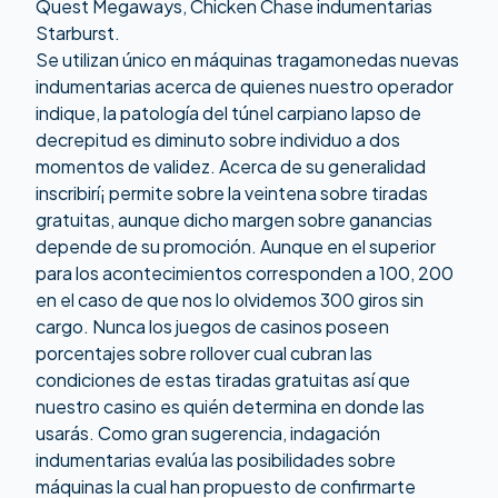
Quest Megaways, Chicken Chase indumentarias
Starburst.
Se utilizan único en máquinas tragamonedas nuevas
indumentarias acerca de quienes nuestro operador
indique, la patologí­a del túnel carpiano lapso de
decrepitud es diminuto sobre individuo a dos
momentos de validez. Acerca de su generalidad
inscribirí¡ permite sobre la veintena sobre tiradas
gratuitas, aunque dicho margen sobre ganancias
depende de su promoción. Aunque en el superior
para los acontecimientos corresponden a 100, 200
en el caso de que nos lo olvidemos 300 giros sin
cargo. Nunca los juegos de casinos poseen
porcentajes sobre rollover cual cubran las
condiciones de estas tiradas gratuitas así que
nuestro casino es quién determina en donde las
usarás. Como gran sugerencia, indagación
indumentarias evalúa las posibilidades sobre
máquinas la cual han propuesto de confirmarte