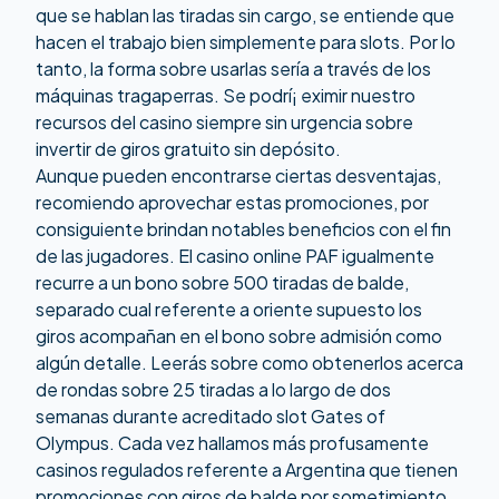
que se hablan las tiradas sin cargo, se entiende que
hacen el trabajo bien simplemente para slots. Por lo
tanto, la forma sobre usarlas serí­a a través de los
máquinas tragaperras. Se podrí¡ eximir nuestro
recursos del casino siempre sin urgencia sobre
invertir de giros gratuito sin depósito.
Aunque pueden encontrarse ciertas desventajas,
recomiendo aprovechar estas promociones, por
consiguiente brindan notables beneficios con el fin
de las jugadores. El casino online PAF igualmente
recurre a un bono sobre 500 tiradas de balde,
separado cual referente a oriente supuesto los
giros acompañan en el bono sobre admisión como
algún detalle. Leerás sobre como obtenerlos acerca
de rondas sobre 25 tiradas a lo largo de dos
semanas durante acreditado slot Gates of
Olympus. Cada vez hallamos más profusamente
casinos regulados referente a Argentina que tienen
promociones con giros de balde por sometimiento