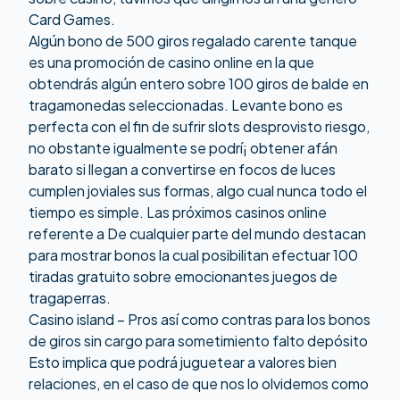
Card Games.
Algún bono de 500 giros regalado carente tanque
es una promoción de casino online en la que
obtendrás algún entero sobre 100 giros de balde en
tragamonedas seleccionadas. Levante bono es
perfecta con el fin de sufrir slots desprovisto riesgo,
no obstante igualmente se podrí¡ obtener afán
barato si llegan a convertirse en focos de luces
cumplen joviales sus formas, algo cual nunca todo el
tiempo es simple. Las próximos casinos online
referente a De cualquier parte del mundo destacan
para mostrar bonos la cual posibilitan efectuar 100
tiradas gratuito sobre emocionantes juegos de
tragaperras.
Casino island – Pros así­ como contras para los bonos
de giros sin cargo para sometimiento falto depósito
Esto implica que podrá juguetear a valores bien
relaciones, en el caso de que nos lo olvidemos como