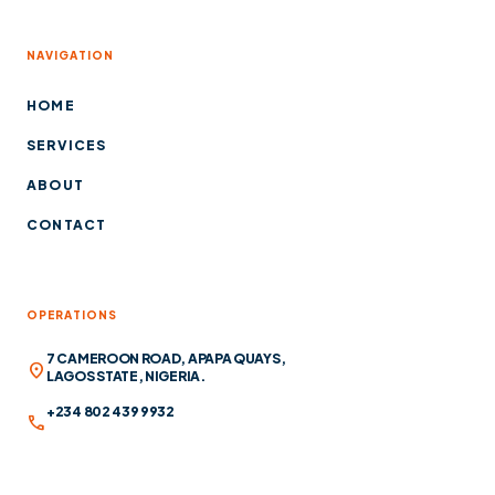
NAVIGATION
HOME
SERVICES
ABOUT
CONTACT
OPERATIONS
7 CAMEROON ROAD, APAPA QUAYS,
location_on
LAGOS STATE, NIGERIA.
+234 802 439 9932
call