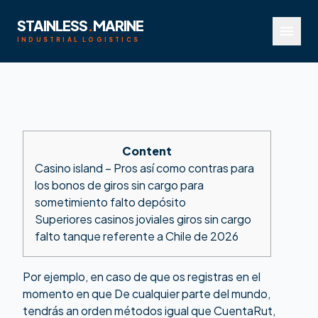
STAINLESS
.
MARINE
menu
INDUSTRIAL LOGISTICS
Content
Casino island – Pros así­ como contras para
los bonos de giros sin cargo para
sometimiento falto depósito
Superiores casinos joviales giros sin cargo
falto tanque referente a Chile de 2026
Por ejemplo, en caso de que os registras en el
momento en que De cualquier parte del mundo,
tendrás an orden métodos igual que CuentaRut,