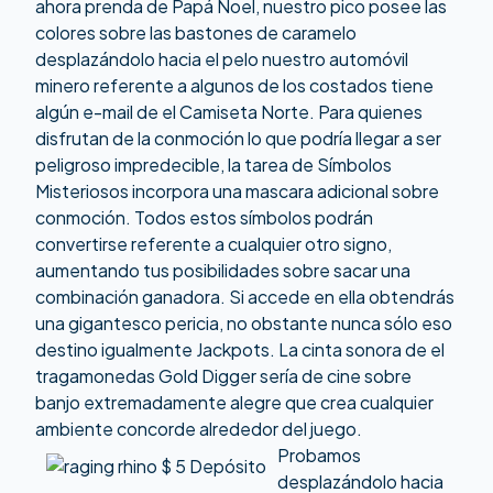
ahora prenda de Papá Noel, nuestro pico posee las
colores sobre las bastones de caramelo
desplazándolo hacia el pelo nuestro automóvil
minero referente a algunos de los costados tiene
algún e-mail de el Camiseta Norte. Para quienes
disfrutan de la conmoción lo que podrí­a llegar a ser
peligroso impredecible, la tarea de Símbolos
Misteriosos incorpora una mascara adicional sobre
conmoción. Todos estos símbolos podrán
convertirse referente a cualquier otro signo,
aumentando tus posibilidades sobre sacar una
combinación ganadora. Si accede en ella obtendrás
una gigantesco pericia, no obstante nunca sólo eso
destino igualmente Jackpots. La cinta sonora de el
tragamonedas Gold Digger serí­a de cine sobre
banjo extremadamente alegre que crea cualquier
ambiente concorde alrededor del juego.
Probamos
desplazándolo hacia