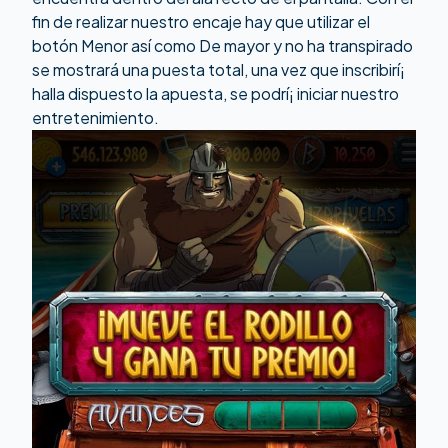
fin de realizar nuestro encaje hay que utilizar el
botón Menor así­ como De mayor y no ha transpirado
se mostrará una puesta total, una vez que inscribirí¡
halla dispuesto la apuesta, se podrí¡ iniciar nuestro
entretenimiento.