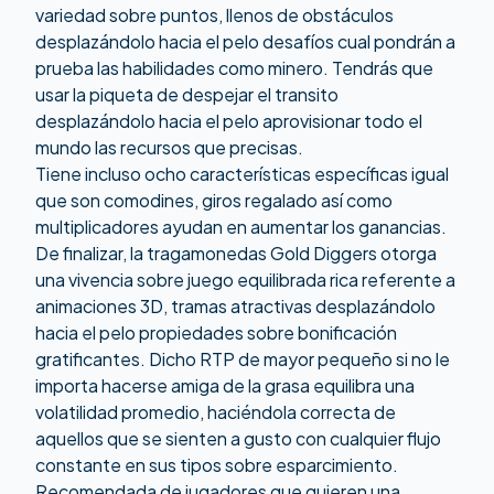
variedad sobre puntos, llenos de obstáculos
desplazándolo hacia el pelo desafíos cual pondrán a
prueba las habilidades como minero.
Tendrás que
usar la piqueta de despejar el transito
desplazándolo hacia el pelo aprovisionar todo el
mundo las recursos que precisas.
Tiene incluso ocho características específicas igual
que son comodines, giros regalado así­ como
multiplicadores ayudan en aumentar los ganancias.
De finalizar, la tragamonedas Gold Diggers otorga
una vivencia sobre juego equilibrada rica referente a
animaciones 3D, tramas atractivas desplazándolo
hacia el pelo propiedades sobre bonificación
gratificantes. Dicho RTP de mayor pequeño si no le
importa hacerse amiga de la grasa equilibra una
volatilidad promedio, haciéndola correcta de
aquellos que se sienten a gusto con cualquier flujo
constante en sus tipos sobre esparcimiento.
Recomendada de jugadores que quieren una