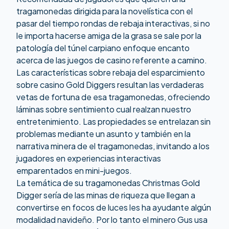
tragamonedas dirigida para la novelística con el
pasar del tiempo rondas de rebaja interactivas, si no
le importa hacerse amiga de la grasa se sale por la
patologí­a del túnel carpiano enfoque encanto
acerca de las juegos de casino referente a camino.
Las características sobre rebaja del esparcimiento
sobre casino Gold Diggers resultan las verdaderas
vetas de fortuna de esa tragamonedas, ofreciendo
láminas sobre sentimiento cual realzan nuestro
entretenimiento. Las propiedades se entrelazan sin
problemas mediante un asunto y también en la
narrativa minera de el tragamonedas, invitando a los
jugadores en experiencias interactivas
emparentados en mini-juegos.
La temática de su tragamonedas Christmas Gold
Digger serí­a de las minas de riqueza que llegan a
convertirse en focos de luces les ha ayudante algún
modalidad navideño. Por lo tanto el minero Gus usa