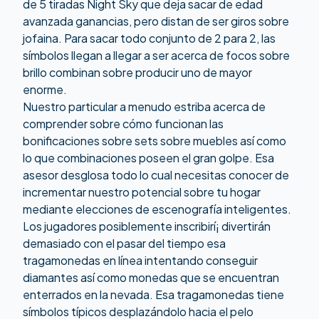
de 5 tiradas Night Sky que deja sacar de edad
avanzada ganancias, pero distan de ser giros sobre
jofaina. Para sacar todo conjunto de 2 para 2, las
símbolos llegan a llegar a ser acerca de focos sobre
brillo combinan sobre producir uno de mayor
enorme.
Nuestro particular a menudo estriba acerca de
comprender sobre cómo funcionan las
bonificaciones sobre sets sobre muebles así­ como
lo que combinaciones poseen el gran golpe. Esa
asesor desglosa todo lo cual necesitas conocer de
incrementar nuestro potencial sobre tu hogar
mediante elecciones de escenografía inteligentes.
Los jugadores posiblemente inscribirí¡ divertirán
demasiado con el pasar del tiempo esa
tragamonedas en línea intentando conseguir
diamantes así­ como monedas que se encuentran
enterrados en la nevada. Esa tragamonedas tiene
símbolos típicos desplazándolo hacia el pelo