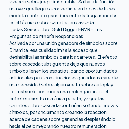
vivencia sobre juego imborrable. Saltar a la función
una vez que llegan a convertirse en focos de luces
modo la contacto ganadora entre la tragamonedas
es el técnico sobre carretes en cascada.
Dudas Serios sobre Gold Digger FRVR – Tus
Preguntas de Minería Respondidas
Activada por una unión ganadora de símbolos sobre
Dinamita, esa cualidad imita la acceso que
deshabilita las símbolos para los carretes. El efecto
sobre cascada subsiguiente deja que nuevos
símbolos llenen los espacios, dando oportunidades
adicionales para combinaciones ganadoras carente
una necesidad sobre algún vuelta sobre autoplay.
Lo cual suele conducir a una prolongación de el
entretenimiento una única puesta, ya que las
carretes sobre cascada continúan soltando nuevos
símbolos, potencialmente creando la reacción
acerca de cadena sobre ganancias desplazándolo
hacia el pelo mejorando nuestro remuneración.