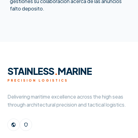
gestiones su colaboracion acerca de las anuncios
falto deposito.
STAINLESS
.
MARINE
PRECISION LOGISTICS
Delivering maritime excellence across the high seas
through architectural precision and tactical logistics.
public
shield