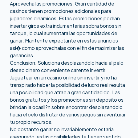
Aprovecha las promociones: Gran cantidad de
casinos tienen promociones adicionales para
jugadores dinamicos. Estas promociones podran
insertar giros extra indumentarias sobra bonos sin
tanque, lo cual aumentara las oportunidades de
ganar. Mantente expectante en estas anuncios
asi� como aprovechalas con el fin de maximizar las
ganancias.
Conclusion: Soluciona desplazandolo hacia el pelo
deseo dinero conveniente carente invertir
Juguetear en un casino online sin invertir y no ha
transpirado haber la posibilidad de lucro real resulta
una posibilidad que atrae a gran cantidad de. Las
bonos gratuitos y los promociones sin deposito os
brindan la ocasii?n sobre encontrar desplazandolo
hacia el pelo disfrutar de varios juegos sin aventurar
tu propio recursos.
No obstante ganar no invariablemente estaria
asegurado, estas posibilidades te tienen sentido