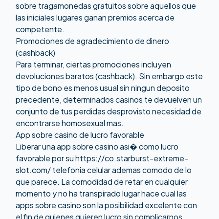
sobre tragamonedas gratuitos sobre aquellos que
las iniciales lugares ganan premios acerca de
competente.
Promociones de agradecimiento de dinero
(cashback)
Para terminar, ciertas promociones incluyen
devoluciones baratos (cashback). Sin embargo este
tipo de bono es menos usual sin ningun deposito
precedente, determinados casinos te devuelven un
conjunto de tus perdidas desprovisto necesidad de
encontrarse homosexual mas.
App sobre casino de lucro favorable
Liberar una app sobre casino asi� como lucro
favorable por su
https://co.starburst-extreme-
slot.com/
telefonia celular ademas comodo de lo
que parece. La comodidad de retar en cualquier
momento y no ha transpirado lugar hace cual las
apps sobre casino son la posibilidad excelente con
el fin de quienes quieren lucro sin complicarnos.