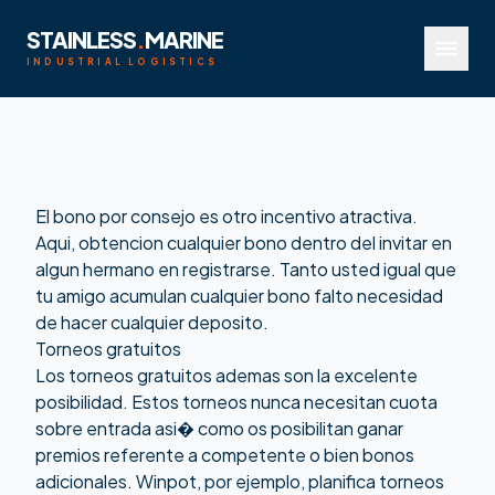
STAINLESS
.
MARINE
menu
INDUSTRIAL LOGISTICS
El bono por consejo es otro incentivo atractiva.
Aqui, obtencion cualquier bono dentro del invitar en
algun hermano en registrarse. Tanto usted igual que
tu amigo acumulan cualquier bono falto necesidad
de hacer cualquier deposito.
Torneos gratuitos
Los torneos gratuitos ademas son la excelente
posibilidad. Estos torneos nunca necesitan cuota
sobre entrada asi� como os posibilitan ganar
premios referente a competente o bien bonos
adicionales. Winpot, por ejemplo, planifica torneos