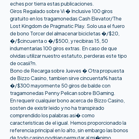
eches por tierra estas publicaciones.
Giros Regalado sobre Vi � Inclusive 100 giros
gratuito en los tragamonedas Cash Elevator/The
Lost Kingdom de Pragmatic Play. Solo usa el fuero
de bono Torcer del almacenar bicicletas �/$20,
�/$cincuenta o �/$500, y recibiras 15, 50
indumentarias 100 giros extras. En caso de que
olvidas utilizar nuestro estatuto, perderas este tipo
de ocasii?n.
Bono de Recarga sobre Jueves � Otra propuesta
de Bizzo Casino, tambien sirve cincuenta% hasta
�/$300 mayormente 50 giros de balde con
tragamonedas Penny Pelican sobre BGaming.
En requerir cualquier bono acerca de Bizzo Casino,
sosten de existir leido y no ha transpirado
comprendido los palabras asi� como
caracteristicas de el igual. Hemos proporcionado la
referencia principal en lo alto, sin embargo las bonos
de todo casino podrian permutar al mi�nimo