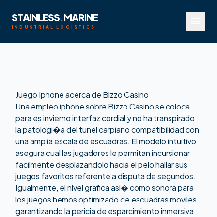
STAINLESS
.
MARINE
menu
INDUSTRIAL LOGISTICS
Juego Iphone acerca de Bizzo Casino
Una empleo iphone sobre Bizzo Casino se coloca
para es invierno interfaz cordial y no ha transpirado
la patologi�a del tunel carpiano compatibilidad con
una amplia escala de escuadras. El modelo intuitivo
asegura cual las jugadores le permitan incursionar
facilmente desplazandolo hacia el pelo hallar sus
juegos favoritos referente a disputa de segundos.
Igualmente, el nivel grafica asi� como sonora para
los juegos hemos optimizado de escuadras moviles,
garantizando la pericia de esparcimiento inmersiva