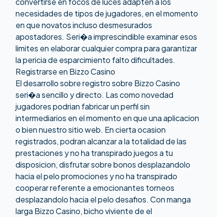
convertirse en focos de luces adapten a los
necesidades de tipos de jugadores, en el momento
en que novatos incluso desmesurados
apostadores. Seri�a imprescindible examinar esos
limites en elaborar cualquier compra para garantizar
la pericia de esparcimiento falto dificultades.
Registrarse en Bizzo Casino
El desarrollo sobre registro sobre Bizzo Casino
seri�a sencillo y directo. Las como novedad
jugadores podrian fabricar un perfil sin
intermediarios en el momento en que una aplicacion
o bien nuestro sitio web. En cierta ocasion
registrados, podran alcanzar a la totalidad de las
prestaciones y no ha transpirado juegos a tu
disposicion, disfrutar sobre bonos desplazandolo
hacia el pelo promociones y no ha transpirado
cooperar referente a emocionantes torneos
desplazandolo hacia el pelo desafios. Con manga
larga Bizzo Casino, bicho viviente de el