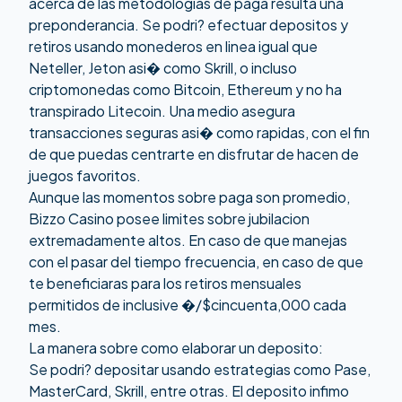
acerca de las metodologias de paga resulta una
preponderancia. Se podri? efectuar depositos y
retiros usando monederos en linea igual que
Neteller, Jeton asi� como Skrill, o incluso
criptomonedas como Bitcoin, Ethereum y no ha
transpirado Litecoin. Una medio asegura
transacciones seguras asi� como rapidas, con el fin
de que puedas centrarte en disfrutar de hacen de
juegos favoritos.
Aunque las momentos sobre paga son promedio,
Bizzo Casino posee limites sobre jubilacion
extremadamente altos. En caso de que manejas
con el pasar del tiempo frecuencia, en caso de que
te beneficiaras para los retiros mensuales
permitidos de inclusive �/$cincuenta,000 cada
mes.
La manera sobre como elaborar un deposito:
Se podri? depositar usando estrategias como Pase,
MasterCard, Skrill, entre otras. El deposito infimo