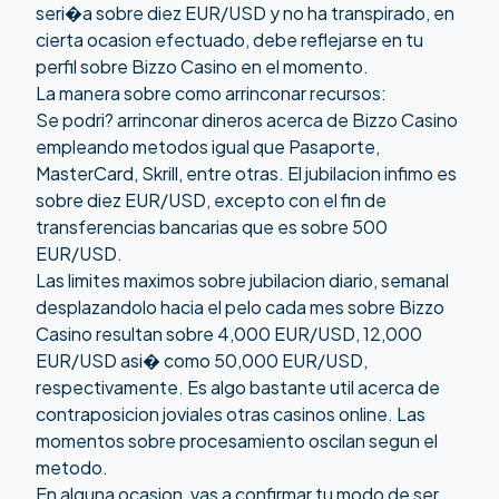
seri�a sobre diez EUR/USD y no ha transpirado, en
cierta ocasion efectuado, debe reflejarse en tu
perfil sobre Bizzo Casino en el momento.
La manera sobre como arrinconar recursos:
Se podri? arrinconar dineros acerca de Bizzo Casino
empleando metodos igual que Pasaporte,
MasterCard, Skrill, entre otras. El jubilacion infimo es
sobre diez EUR/USD, excepto con el fin de
transferencias bancarias que es sobre 500
EUR/USD.
Las limites maximos sobre jubilacion diario, semanal
desplazandolo hacia el pelo cada mes sobre Bizzo
Casino resultan sobre 4,000 EUR/USD, 12,000
EUR/USD asi� como 50,000 EUR/USD,
respectivamente. Es algo bastante util acerca de
contraposicion joviales otras casinos online. Las
momentos sobre procesamiento oscilan segun el
metodo.
En alguna ocasion, vas a confirmar tu modo de ser