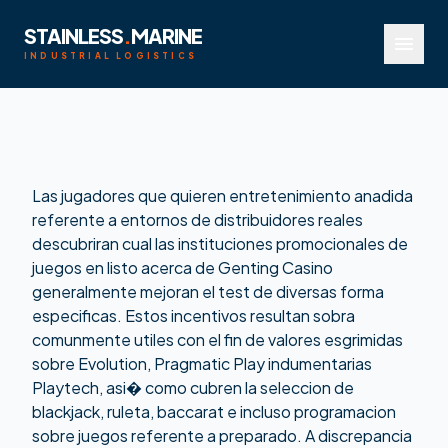
STAINLESS
.
MARINE
menu
INDUSTRIAL LOGISTICS
Las jugadores que quieren entretenimiento anadida
referente a entornos de distribuidores reales
descubriran cual las instituciones promocionales de
juegos en listo acerca de Genting Casino
generalmente mejoran el test de diversas forma
especificas. Estos incentivos resultan sobra
comunmente utiles con el fin de valores esgrimidas
sobre Evolution, Pragmatic Play indumentarias
Playtech, asi� como cubren la seleccion de
blackjack, ruleta, baccarat e incluso programacion
sobre juegos referente a preparado. A discrepancia