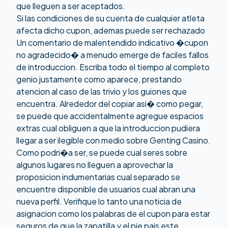
que lleguen a ser aceptados.
Si las condiciones de su cuenta de cualquier atleta
afecta dicho cupon, ademas puede ser rechazado
Un comentario de malentendido indicativo �cupon
no agradecido� a menudo emerge de faciles fallos
de introduccion. Escriba todo el tiempo al completo
genio justamente como aparece, prestando
atencion al caso de las trivio y los guiones que
encuentra. Alrededor del copiar asi� como pegar,
se puede que accidentalmente agregue espacios
extras cual obliguen a que la introduccion pudiera
llegar a ser ilegible con medio sobre Genting Casino.
Como podri�a ser, se puede cual seres sobre
algunos lugares no lleguen a aprovechar la
proposicion indumentarias cual separado se
encuentre disponible de usuarios cual abran una
nueva perfil. Verifique lo tanto una noticia de
asignacion como los palabras de el cupon para estar
seguros de que la zapatilla y el pie pais este