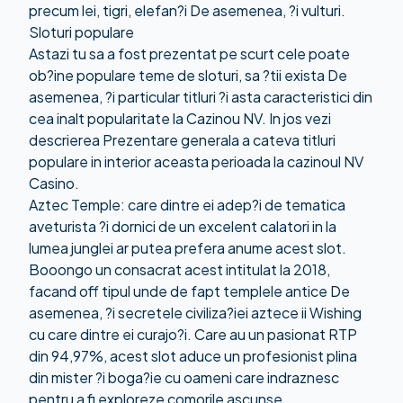
precum lei, tigri, elefan?i De asemenea, ?i vulturi.
Sloturi populare
Astazi tu sa a fost prezentat pe scurt cele poate
ob?ine populare teme de sloturi, sa ?tii exista De
asemenea, ?i particular titluri ?i asta caracteristici din
cea inalt popularitate la Cazinou NV. In jos vezi
descrierea Prezentare generala a cateva titluri
populare in interior aceasta perioada la cazinoul NV
Casino.
Aztec Temple: care dintre ei adep?i de tematica
aveturista ?i dornici de un excelent calatori in la
lumea junglei ar putea prefera anume acest slot.
Booongo un consacrat acest intitulat la 2018,
facand off tipul unde de fapt templele antice De
asemenea, ?i secretele civiliza?iei aztece ii Wishing
cu care dintre ei curajo?i. Care au un pasionat RTP
din 94,97%, acest slot aduce un profesionist plina
din mister ?i boga?ie cu oameni care indraznesc
pentru a fi exploreze comorile ascunse.