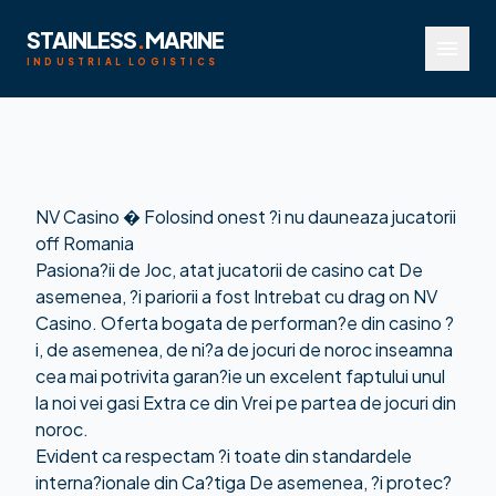
STAINLESS
.
MARINE
menu
INDUSTRIAL LOGISTICS
NV Casino � Folosind onest ?i nu dauneaza jucatorii
off Romania
Pasiona?ii de Joc, atat jucatorii de casino cat De
asemenea, ?i pariorii a fost Intrebat cu drag on NV
Casino. Oferta bogata de performan?e din casino ?
i, de asemenea, de ni?a de jocuri de noroc inseamna
cea mai potrivita garan?ie un excelent faptului unul
la noi vei gasi Extra ce din Vrei pe partea de jocuri din
noroc.
Evident ca respectam ?i toate din standardele
interna?ionale din Ca?tiga De asemenea, ?i protec?