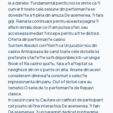
ie a datelor. Fundamental pentru noi se simte ca ?i
cum ar fi toate cele sesiune din performan?a se
dovede?te a fi plina din amuza De asemenea, ?i fara
griji. Ramai la continuare pentru aceasta pagina ?i
afla in detaliu doar ce i?i am putea oferi, sau
acceseaza imediat ?i incepe pentru a fi te distrezi.
Oferta din performan?e casino
Suntem Absolut con?tien?i ca Un jucator nou din
casino Anticipeaza de cand toate cele sloturile lui
preferate sfar?e?te sa fii disponibile intr-un singur
Book of Ra cazino
spa?iu, fara a fi a?teptat sa
navigheze din on o punte on alta. Anume din acest
considerent diminea?a construit o selec?ie
impresionanta din pariu, Out of sloturi care au
tematici O serie de to performan?e de Repast
clasice.
In cazul in care tu Cautare un calificat de participant
cat poate ob?ine interactiva De asemenea, ?i fain
De asemenea, ?i un paragraf dedicat in intregime