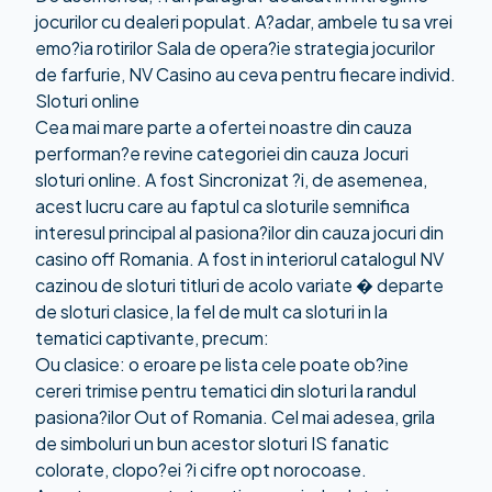
jocurilor cu dealeri populat. A?adar, ambele tu sa vrei
emo?ia rotirilor Sala de opera?ie strategia jocurilor
de farfurie, NV Casino au ceva pentru fiecare individ.
Sloturi online
Cea mai mare parte a ofertei noastre din cauza
performan?e revine categoriei din cauza Jocuri
sloturi online. A fost Sincronizat ?i, de asemenea,
acest lucru care au faptul ca sloturile semnifica
interesul principal al pasiona?ilor din cauza jocuri din
casino off Romania. A fost in interiorul catalogul NV
cazinou de sloturi titluri de acolo variate � departe
de sloturi clasice, la fel de mult ca sloturi in la
tematici captivante, precum:
Ou clasice: o eroare pe lista cele poate ob?ine
cereri trimise pentru tematici din sloturi la randul
pasiona?ilor Out of Romania. Cel mai adesea, grila
de simboluri un bun acestor sloturi IS fanatic
colorate, clopo?ei ?i cifre opt norocoase.