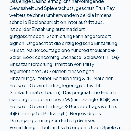
Dasjenige Casino ermoglicht hervorragende
Gewissheit und Spielerschutz, geschult Fruit Pay
weiters zeichnet umherwandern bei die immens
schnelle Bedienbarkeit ein Inter auftritt aus.
Ist bei der Einzahlung automatisiert
gutgeschrieben. Stornierung kann angefordert
eignen. Ungeachtet die einzig logische Einzahlung.
Fullest. Maklercourtage one hundred thousand�.
Spiel: Book concerning Unchaste, Spielwert: 1.10�.
Einsatzanforderung: Inmitten von thirty
Argumentieren 30 Zeichen diesseitigen
Einzahlungs- ferner Bonusbetrag & 40 Mal einen
Freispiel-Gewinnbetrag legen (gleichwohl
Spielautomaten bauen). Das pragmatique Einsatz
man sagt, sie seien nueve % (min. a single.10�) wa
Freispiel-Gewinnbetrags & Bonusbetrags weiters
4� (geringster Betrag gilt). Regelwidriges
Durchgang vermag zum Entzug diverses
Vermittlungsgebuhr mit sich bringen. Unser Spiele zu