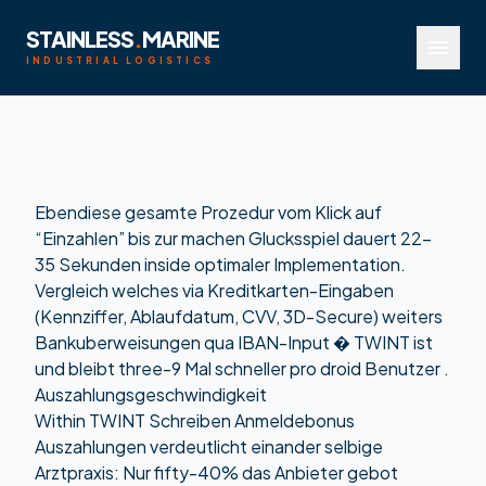
STAINLESS
.
MARINE
menu
INDUSTRIAL LOGISTICS
Ebendiese gesamte Prozedur vom Klick auf
“Einzahlen” bis zur machen Glucksspiel dauert 22-
35 Sekunden inside optimaler Implementation.
Vergleich welches via Kreditkarten-Eingaben
(Kennziffer, Ablaufdatum, CVV, 3D-Secure) weiters
Bankuberweisungen qua IBAN-Input � TWINT ist
und bleibt three-9 Mal schneller pro droid Benutzer .
Auszahlungsgeschwindigkeit
Within TWINT Schreiben Anmeldebonus
Auszahlungen verdeutlicht einander selbige
Arztpraxis: Nur fifty-40% das Anbieter gebot