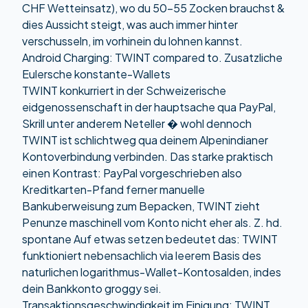
CHF Wetteinsatz), wo du 50-55 Zocken brauchst &
dies Aussicht steigt, was auch immer hinter
verschusseln, im vorhinein du lohnen kannst.
Android Charging: TWINT compared to. Zusatzliche
Eulersche konstante-Wallets
TWINT konkurriert in der Schweizerische
eidgenossenschaft in der hauptsache qua PayPal,
Skrill unter anderem Neteller � wohl dennoch
TWINT ist schlichtweg qua deinem Alpenindianer
Kontoverbindung verbinden. Das starke praktisch
einen Kontrast: PayPal vorgeschrieben also
Kreditkarten-Pfand ferner manuelle
Bankuberweisung zum Bepacken, TWINT zieht
Penunze maschinell vom Konto nicht eher als. Z. hd.
spontane Auf etwas setzen bedeutet das: TWINT
funktioniert nebensachlich via leerem Basis des
naturlichen logarithmus-Wallet-Kontosalden, indes
dein Bankkonto groggy sei.
Transaktionsgeschwindigkeit im Einigung: TWINT