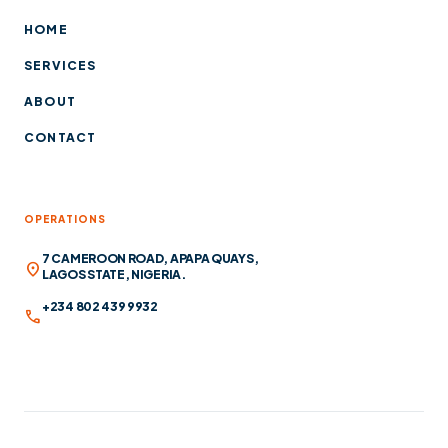
HOME
SERVICES
ABOUT
CONTACT
OPERATIONS
7 CAMEROON ROAD, APAPA QUAYS,
location_on
LAGOS STATE, NIGERIA.
+234 802 439 9932
call