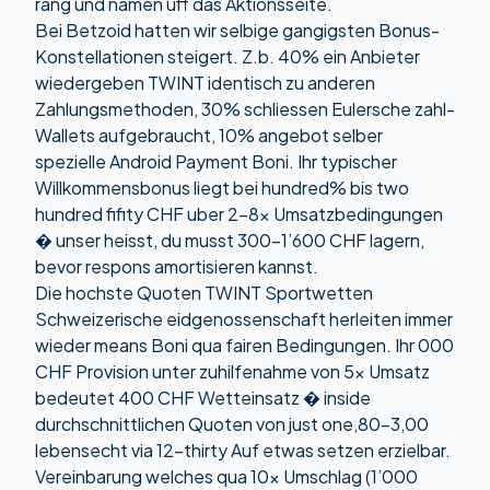
rang und namen uff das Aktionsseite.
Bei Betzoid hatten wir selbige gangigsten Bonus-
Konstellationen steigert. Z.b. 40% ein Anbieter
wiedergeben TWINT identisch zu anderen
Zahlungsmethoden, 30% schliessen Eulersche zahl-
Wallets aufgebraucht, 10% angebot selber
spezielle Android Payment Boni. Ihr typischer
Willkommensbonus liegt bei hundred% bis two
hundred fifity CHF uber 2-8x Umsatzbedingungen
� unser heisst, du musst 300-1’600 CHF lagern,
bevor respons amortisieren kannst.
Die hochste Quoten TWINT Sportwetten
Schweizerische eidgenossenschaft herleiten immer
wieder means Boni qua fairen Bedingungen. Ihr 000
CHF Provision unter zuhilfenahme von 5x Umsatz
bedeutet 400 CHF Wetteinsatz � inside
durchschnittlichen Quoten von just one,80-3,00
lebensecht via 12-thirty Auf etwas setzen erzielbar.
Vereinbarung welches qua 10x Umschlag (1’000