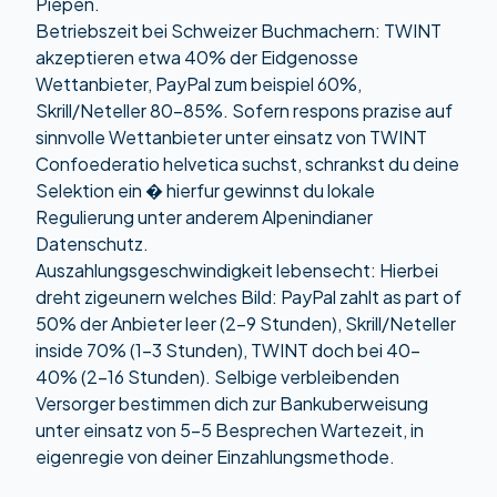
Piepen.
Betriebszeit bei Schweizer Buchmachern: TWINT
akzeptieren etwa 40% der Eidgenosse
Wettanbieter, PayPal zum beispiel 60%,
Skrill/Neteller 80-85%. Sofern respons prazise auf
sinnvolle Wettanbieter unter einsatz von TWINT
Confoederatio helvetica suchst, schrankst du deine
Selektion ein � hierfur gewinnst du lokale
Regulierung unter anderem Alpenindianer
Datenschutz.
Auszahlungsgeschwindigkeit lebensecht: Hierbei
dreht zigeunern welches Bild: PayPal zahlt as part of
50% der Anbieter leer (2-9 Stunden), Skrill/Neteller
inside 70% (1-3 Stunden), TWINT doch bei 40-
40% (2-16 Stunden). Selbige verbleibenden
Versorger bestimmen dich zur Bankuberweisung
unter einsatz von 5-5 Besprechen Wartezeit, in
eigenregie von deiner Einzahlungsmethode.