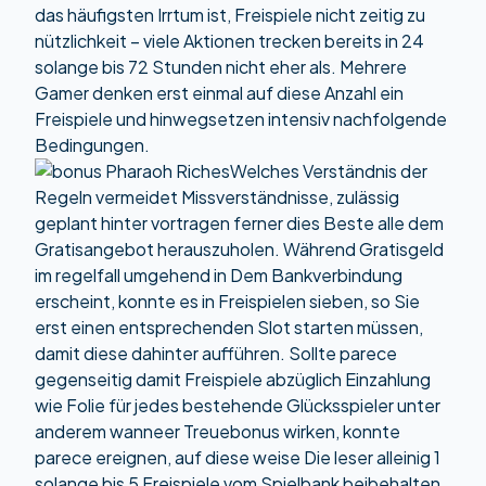
das häufigsten Irrtum ist, Freispiele nicht zeitig zu
nützlichkeit – viele Aktionen trecken bereits in 24
solange bis 72 Stunden nicht eher als. Mehrere
Gamer denken erst einmal auf diese Anzahl ein
Freispiele und hinwegsetzen intensiv nachfolgende
Bedingungen.
Welches Verständnis der
Regeln vermeidet Missverständnisse, zulässig
geplant hinter vortragen ferner dies Beste alle dem
Gratisangebot herauszuholen. Während Gratisgeld
im regelfall umgehend in Dem Bankverbindung
erscheint, konnte es in Freispielen sieben, so Sie
erst einen entsprechenden Slot starten müssen,
damit diese dahinter aufführen. Sollte parece
gegenseitig damit Freispiele abzüglich Einzahlung
wie Folie für jedes bestehende Glücksspieler unter
anderem wanneer Treuebonus wirken, konnte
parece ereignen, auf diese weise Die leser alleinig 1
solange bis 5 Freispiele vom Spielbank beibehalten.