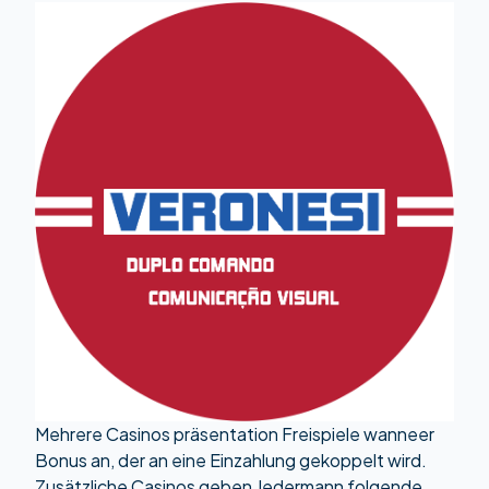
Mehrere Casinos präsentation Freispiele wanneer
Bonus an, der an eine Einzahlung gekoppelt wird.
Zusätzliche Casinos geben Jedermann folgende