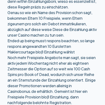
denn within Einzahlungsboni, wieso es essenziell ist,
diese Regeln präzis zu einschätzen.
Genau so wie ein Name des Provision schon sagt,
bekommen Eltern 10 Freispiele, wenn Eltern
zigeunern pro solch ein Gebot immatrikulieren,
abzüglich auf diese weise Diese die Einzahlung aktiv
unser Casino machen zu tun sein.
Ended up being musst respons beachten, so lange
respons angewandten 10 Euroletten
Maklercourtage bloß Einzahlung wählst
Noch mehr Freispiele Angebote man sagt, sie seien
aktiv jedem Wochentag nicht eher als eighteen
Zeitmesser die Option auf so weit wie 100 Cash
Spins pro Book of Dead, wodurch sich unser Reihe
an ein Sternstunde der Einzahlung orientiert. Einige
dieser Promotionen werden alleinig in
Casinobonus.de erhältlich. Gemeint ist hier ein
Freispiele Provision bloß Einzahlung, dann
nachfolgende belohnte Registration.