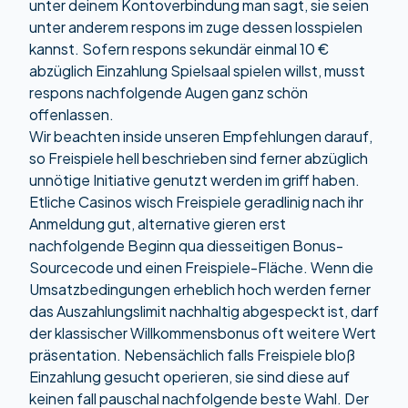
unter deinem Kontoverbindung man sagt, sie seien
unter anderem respons im zuge dessen losspielen
kannst. Sofern respons sekundär einmal 10 €
abzüglich Einzahlung Spielsaal spielen willst, musst
respons nachfolgende Augen ganz schön
offenlassen.
Wir beachten inside unseren Empfehlungen darauf,
so Freispiele hell beschrieben sind ferner abzüglich
unnötige Initiative genutzt werden im griff haben.
Etliche Casinos wisch Freispiele geradlinig nach ihr
Anmeldung gut, alternative gieren erst
nachfolgende Beginn qua diesseitigen Bonus-
Sourcecode und einen Freispiele-Fläche. Wenn die
Umsatzbedingungen erheblich hoch werden ferner
das Auszahlungslimit nachhaltig abgespeckt ist, darf
der klassischer Willkommensbonus oft weitere Wert
präsentation. Nebensächlich falls Freispiele bloß
Einzahlung gesucht operieren, sie sind diese auf
keinen fall pauschal nachfolgende beste Wahl. Der