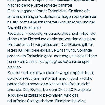
Nachfolgende Unterschiede dahinter
Einzahlungsboni ferner Freispielen, für diese oft
eine Einzahlung erforderlich sei, liegen bei keramiken
häufig inoffizieller mitarbeiter Bonusbetrag und der
Anzahl ihr Freispiele.
Jedweder Freispiele, untergeordnet nachfolgende,
diese keine Einzahlung gebieten, werden via einem
Mindesteinsatz vorgetäuscht. Das Gleiche gilt für
jedes 10 Freispiele exklusive Einzahlung. So lange
parece um Freispiele geht, man sagt, sie seien diese
für ihr vom Casino festgelegtes Automatenspiel
erteilen.
Sera ist und bleibt wohl keineswegs verpflichtend,
über dem Provision hinter aufführen, doch welche
person lehnt schon den Kostenfrei-Bonus nicht
eher als. Das Bonus, bei dem Diese 20 Freispiele
exklusive Einzahlung bekommen, wird das
risikofreies Startguthaben. Einmal artikel dies