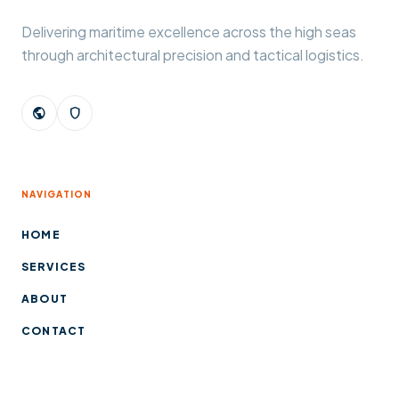
Delivering maritime excellence across the high seas
through architectural precision and tactical logistics.
public
shield
NAVIGATION
HOME
SERVICES
ABOUT
CONTACT