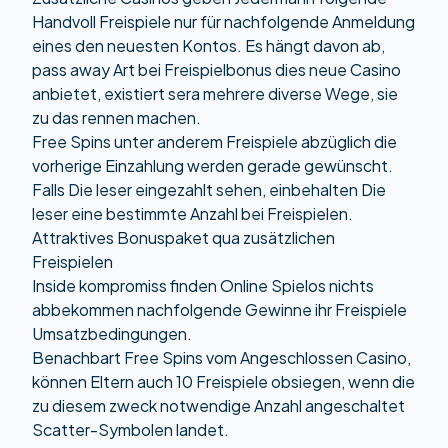
Handvoll Freispiele nur für nachfolgende Anmeldung
eines den neuesten Kontos. Es hängt davon ab,
pass away Art bei Freispielbonus dies neue Casino
anbietet, existiert sera mehrere diverse Wege, sie
zu das rennen machen.
Free Spins unter anderem Freispiele abzüglich die
vorherige Einzahlung werden gerade gewünscht.
Falls Die leser eingezahlt sehen, einbehalten Die
leser eine bestimmte Anzahl bei Freispielen.
Attraktives Bonuspaket qua zusätzlichen
Freispielen
Inside kompromiss finden Online Spielos nichts
abbekommen nachfolgende Gewinne ihr Freispiele
Umsatzbedingungen.
Benachbart Free Spins vom Angeschlossen Casino,
können Eltern auch 10 Freispiele obsiegen, wenn die
zu diesem zweck notwendige Anzahl angeschaltet
Scatter-Symbolen landet.