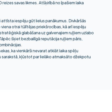
reizes savas likmes. Atšķirībā no īpašiem laika
 attīsta iespēju gūt lielus panākumus. Divkāršās
 viena otrai tūlītējas priekšrocības, kā arī iespēju
 stratēģiskā glabāšana uz galvenajiem ruļļiem uzlabo
Tāpēc šķiet bezbailīgā reputācija ruļļiem pāris,
kombinācijas.
sekas, ka vienkārši nevarat atklāt laika spēļu
s sarakstā, kļūstot par lielāko atmaksāto džekpotu