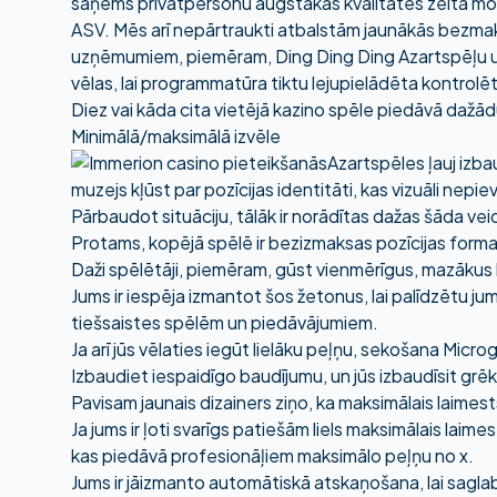
saņems privātpersonu augstākās kvalitātes zelta mo
ASV. Mēs arī nepārtraukti atbalstām jaunākās bezmaks
uzņēmumiem, piemēram, Ding Ding Ding Azartspēļu uzņ
vēlas, lai programmatūra tiktu lejupielādēta kontrolē
Diez vai kāda cita vietējā kazino spēle piedāvā daž
Minimālā/maksimālā izvēle
Azartspēles ļauj izba
muzejs kļūst par pozīcijas identitāti, kas vizuāli nepievi
Pārbaudot situāciju, tālāk ir norādītas dažas šāda vei
Protams, kopējā spēlē ir bezizmaksas pozīcijas forma
Daži spēlētāji, piemēram, gūst vienmērīgus, mazākus l
Jums ir iespēja izmantot šos žetonus, lai palīdzētu ju
tiešsaistes spēlēm un piedāvājumiem.
Ja arī jūs vēlaties iegūt lielāku peļņu, sekošana Micro
Izbaudiet iespaidīgo baudījumu, un jūs izbaudīsit grē
Pavisam jaunais dizainers ziņo, ka maksimālais laimes
Ja jums ir ļoti svarīgs patiešām liels maksimālais l
kas piedāvā profesionāļiem maksimālo peļņu no x.
Jums ir jāizmanto automātiskā atskaņošana, lai saglabāt