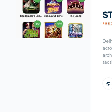
S
PRE
Deli
acro
arch
tact
public