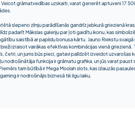
. Veicot grāmatvedības uzskaiti, varat ģenerēt aptuveni 17 500 
tādes.
tētā slepeno zīmju parādīšanās gandrīz jebkurā griezienā krasi
līdz padarīt Mākslas galeriju par ļoti gaidītu ikonu, kas simbolizē
bagātību saistībā ar papildu bonusa kārtu. Jauno Riekstu svaigā
 bieži izraisot vairākas efektīvas kombinācijas vienā griezienā. 
, četri, un jums būs pieci, gatavi palīdzēt izveidot uzvarošas 
u nodrošinātāja funkcija ir grāmatu grafika, un jūs varat paust 
Piemērs tam būtībā ir Mega Moolah slots, kas izlauzās pasaule
gaming ir nodrošinājis biznesā tik ilgu laiku.