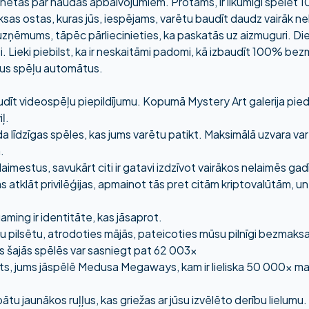
nētas par naudas apbalvojumiem. Protams, ir likumīgi spēlēt 
as ostas, kuras jūs, iespējams, varētu baudīt daudz vairāk ne
ēmums, tāpēc pārliecinieties, ka paskatās uz aizmuguri. Diez
ti. Lieki piebilst, ka ir neskaitāmi padomi, kā izbaudīt 100% 
ādus spēļu automātus.
udīt videospēļu piepildījumu. Kopumā Mystery Art galerija piedā
ļ.
da līdzīgas spēles, kas jums varētu patikt. Maksimālā uzvara var
.
aimestus, savukārt citi ir gatavi izdzīvot vairākos nelaimēs ga
ms atklāt privilēģijas, apmainot tās pret citām kriptovalūtām, u
gaming ir identitāte, kas jāsaprot.
ku pilsētu, atrodoties mājās, pateicoties mūsu pilnīgi bezmaksa
ts šajās spēlēs var sasniegt pat 62 003x
aimests, jums jāspēlē Medusa Megaways, kam ir lieliska 50 000x
u jaunākos ruļļus, kas griežas ar jūsu izvēlēto derību lielumu. 