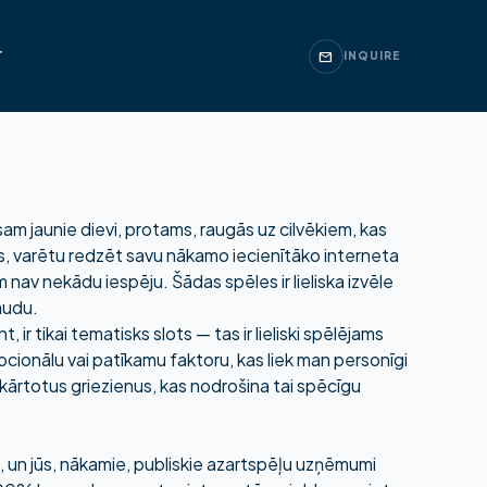
T
mail
INQUIRE
sam jaunie dievi, protams, raugās uz cilvēkiem, kas
ams, varētu redzēt savu nākamo iecienītāko interneta
iem nav nekādu iespēju.
Šādas spēles ir lieliska izvēle
audu.
r tikai tematisks slots — tas ir lieliski spēlējams
emocionālu vai patīkamu faktoru, kas liek man personīgi
tkārtotus griezienus, kas nodrošina tai spēcīgu
o, un jūs, nākamie, publiskie azartspēļu uzņēmumi