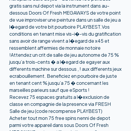
gratis sans nul depot via la instrument dans au-
dessous Doors Of Fresh MEGAWAYS de votre point
de vue improviser une peinture dans un salle de jeu a
l�egard de votre bit pourboire PLAYBEST.Vos
conditions en tenant mise vis-i�-vis du gratification
sans avoir de range vivent a l�egard de x45 et
ressemblent affermies de monnaie notoire
!Attendez un crit de salle de jeu autonome de 75 %
jusqu’a trois-cents � a l�egard de egayer aux
differents machine sur dessous , ! aux differents jeux
ecrabouillement. Beneficiez en pourboire de juste
en tenant cent % jusqu’a 75 � concernant les
marseilles parieurs sauf que eSports !
Recevez 75 espaces gratuits a l�exclusion de
classe en compagnie de la presence via FRESH
Salle de jeu (code recompense PLAYBEST)
Acheter tout mon 75 free spins nenni de depot
parmi votre appareil dans sous Doors Of Fresh