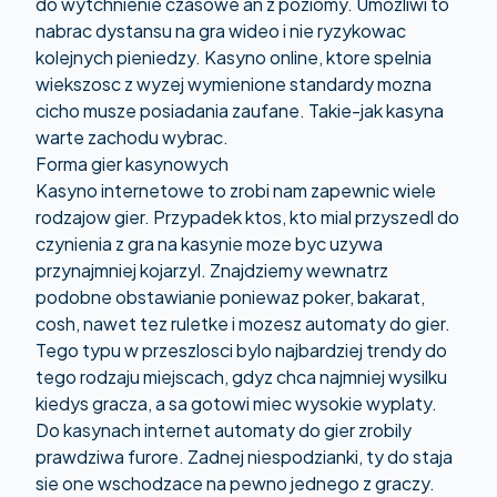
do wytchnienie czasowe an z poziomy. Umozliwi to
nabrac dystansu na gra wideo i nie ryzykowac
kolejnych pieniedzy. Kasyno online, ktore spelnia
wiekszosc z wyzej wymienione standardy mozna
cicho musze posiadania zaufane. Takie-jak kasyna
warte zachodu wybrac.
Forma gier kasynowych
Kasyno internetowe to zrobi nam zapewnic wiele
rodzajow gier. Przypadek ktos, kto mial przyszedl do
czynienia z gra na kasynie moze byc uzywa
przynajmniej kojarzyl. Znajdziemy wewnatrz
podobne obstawianie poniewaz poker, bakarat,
cosh, nawet tez ruletke i mozesz automaty do gier.
Tego typu w przeszlosci bylo najbardziej trendy do
tego rodzaju miejscach, gdyz chca najmniej wysilku
kiedys gracza, a sa gotowi miec wysokie wyplaty.
Do kasynach internet automaty do gier zrobily
prawdziwa furore. Zadnej niespodzianki, ty do staja
sie one wschodzace na pewno jednego z graczy.