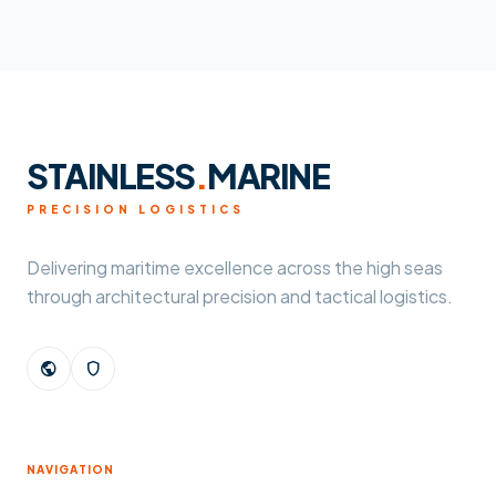
STAINLESS
.
MARINE
PRECISION LOGISTICS
Delivering maritime excellence across the high seas
through architectural precision and tactical logistics.
public
shield
NAVIGATION