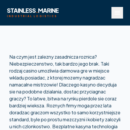
STAINLESS
.
MARINE
menu
INDUSTRIAL LOGISTICS
Na czym jest zalezny zasadnicza roznica?
Niebezpieczenstwo, tak bardzo jego brak. Taki
rodzaj casino umozliwia darmowa gre w miejsce
wkladu posiadac, z ktorej mozemy nagradzac
namacalne mistrzowie! Dlaczego kasyno decyduja
sie na podobne dzialania, dostac przyciagnac
graczy? To latwe, bitwa na rynku pierdole sie coraz
bardziej wieksza. Roznych firmy moga przez lata
doradzac graczom wszystko to samo korzystniejsze
standard, byle po prostu mezczyzni i kobiety zalozyli
u nich czlonkostwo. Bezplatne kasyna technologia