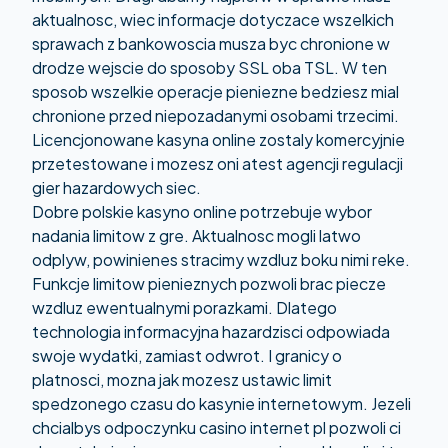
aktualnosc, wiec informacje dotyczace wszelkich
sprawach z bankowoscia musza byc chronione w
drodze wejscie do sposoby SSL oba TSL. W ten
sposob wszelkie operacje pieniezne bedziesz mial
chronione przed niepozadanymi osobami trzecimi.
Licencjonowane kasyna online zostaly komercyjnie
przetestowane i mozesz oni atest agencji regulacji
gier hazardowych siec.
Dobre polskie kasyno online potrzebuje wybor
nadania limitow z gre. Aktualnosc mogli latwo
odplyw, powinienes stracimy wzdluz boku nimi reke.
Funkcje limitow pienieznych pozwoli brac piecze
wzdluz ewentualnymi porazkami. Dlatego
technologia informacyjna hazardzisci odpowiada
swoje wydatki, zamiast odwrot. I granicy o
platnosci, mozna jak mozesz ustawic limit
spedzonego czasu do kasynie internetowym. Jezeli
chcialbys odpoczynku casino internet pl pozwoli ci