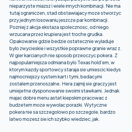
nieparzyste miazsz i wiele innych kombinacji. Nie ma
tutaj ograniczen, stad obstawiajacy moze stworzyc
przy jednym losowaniu jeszcze par kombinacji.
Pozniej z akcja ekstaza spolecznosc, od niego
wrzucana przez krupiera jest troche grudka.
Opakowanie gdzie bedzie ostatecznie wyladuje
bylo zwycieskie i wszystkie poprawne granie wraz z.
W gier karcianych nie sposob przeoczyc pokera. Z
najpopularniejsza odmiana bylo Texas hold’em, w
ktorym kazdy sportowcy staraja sie umiescic kiedys
najmocniejszy system kart i tymi, bedacymi
zostalem przenoszalne. Hera zajmij sie graczy jest
umiejetne dysponowanie swoimi stawkami. Jednak
majac dobre menu astat kiepskim pracowac z
budzetem moze wywolac porazki. Wytyczne
pokera nie sa szczegolowo po szczegole, bardzo
latwo mozesz sie ich szybko wiedziec, jak.