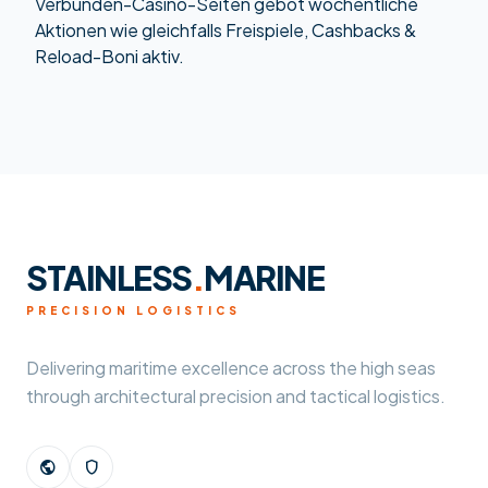
Verbunden-Casino-Seiten gebot wöchentliche
Aktionen wie gleichfalls Freispiele, Cashbacks &
Reload-Boni aktiv.
STAINLESS
.
MARINE
PRECISION LOGISTICS
Delivering maritime excellence across the high seas
through architectural precision and tactical logistics.
public
shield