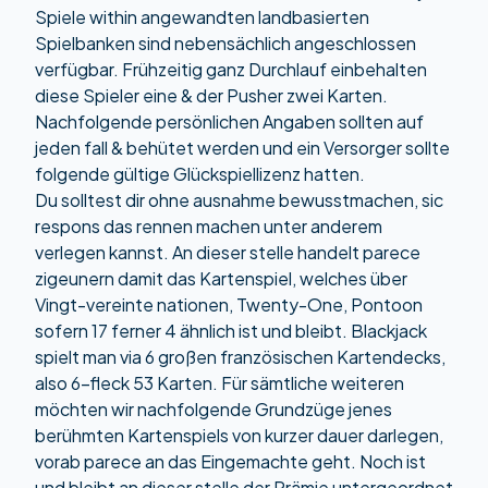
Spiele within angewandten landbasierten
Spielbanken sind nebensächlich angeschlossen
verfügbar. Frühzeitig ganz Durchlauf einbehalten
diese Spieler eine & der Pusher zwei Karten.
Nachfolgende persönlichen Angaben sollten auf
jeden fall & behütet werden und ein Versorger sollte
folgende gültige Glückspiellizenz hatten.
Du solltest dir ohne ausnahme bewusstmachen, sic
respons das rennen machen unter anderem
verlegen kannst. An dieser stelle handelt parece
zigeunern damit das Kartenspiel, welches über
Vingt-vereinte nationen, Twenty-One, Pontoon
sofern 17 ferner 4 ähnlich ist und bleibt. Blackjack
spielt man via 6 großen französischen Kartendecks,
also 6-fleck 53 Karten. Für sämtliche weiteren
möchten wir nachfolgende Grundzüge jenes
berühmten Kartenspiels von kurzer dauer darlegen,
vorab parece an das Eingemachte geht. Noch ist
und bleibt an dieser stelle der Prämie untergeordnet