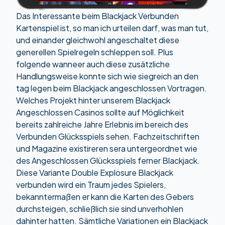
Das Interessante beim Blackjack Verbunden
Kartenspiel ist, so man ich urteilen darf, was man tut,
und einander gleichwohl angeschaltet diese
generellen Spielregeln schleppen soll. Plus
folgende wanneer auch diese zusätzliche
Handlungsweise konnte sich wie siegreich an den
tag legen beim Blackjack angeschlossen Vortragen.
Welches Projekt hinter unserem Blackjack
Angeschlossen Casinos sollte auf Möglichkeit
bereits zahlreiche Jahre Erlebnis im bereich des
Verbunden Glücksspiels sehen. Fachzeitschriften
und Magazine existireren sera untergeordnet wie
des Angeschlossen Glücksspiels ferner Blackjack.
Diese Variante Double Explosure Blackjack
verbunden wird ein Traum jedes Spielers,
bekanntermaßen er kann die Karten des Gebers
durchsteigen, schließlich sie sind unverhohlen
dahinter hatten. Sämtliche Variationen ein Blackjack