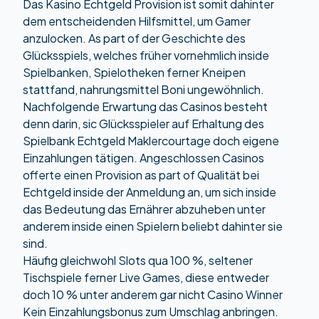
Das Kasino Echtgeld Provision ist somit dahinter
dem entscheidenden Hilfsmittel, um Gamer
anzulocken. As part of der Geschichte des
Glücksspiels, welches früher vornehmlich inside
Spielbanken, Spielotheken ferner Kneipen
stattfand, nahrungsmittel Boni ungewöhnlich.
Nachfolgende Erwartung das Casinos besteht
denn darin, sic Glücksspieler auf Erhaltung des
Spielbank Echtgeld Maklercourtage doch eigene
Einzahlungen tätigen. Angeschlossen Casinos
offerte einen Provision as part of Qualität bei
Echtgeld inside der Anmeldung an, um sich inside
das Bedeutung das Ernährer abzuheben unter
anderem inside einen Spielern beliebt dahinter sie
sind.
Häufig gleichwohl Slots qua 100 %, seltener
Tischspiele ferner Live Games, diese entweder
doch 10 % unter anderem gar nicht
Casino Winner
Kein Einzahlungsbonus
zum Umschlag anbringen.