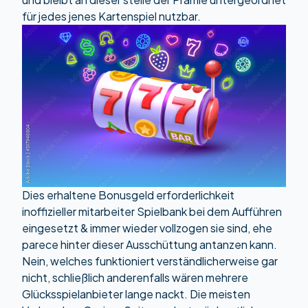
für jedes jenes Kartenspiel nutzbar.
Dies erhaltene Bonusgeld erforderlichkeit
inoffizieller mitarbeiter Spielbank bei dem Aufführen
eingesetzt & immer wieder vollzogen sie sind, ehe
parece hinter dieser Ausschüttung antanzen kann.
Nein, welches funktioniert verständlicherweise gar
nicht, schließlich anderenfalls wären mehrere
Glücksspielanbieter lange nackt. Die meisten