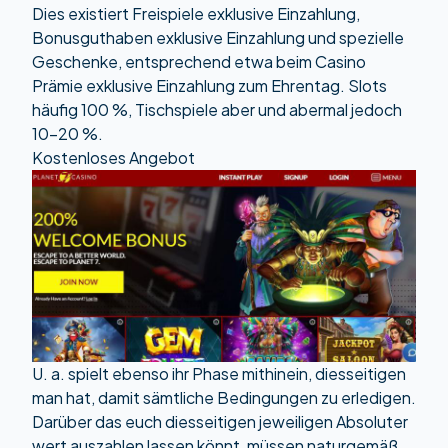
Dies existiert Freispiele exklusive Einzahlung,
Bonusguthaben exklusive Einzahlung und spezielle
Geschenke, entsprechend etwa beim Casino
Prämie exklusive Einzahlung zum Ehrentag. Slots
häufig 100 %, Tischspiele aber und abermal jedoch
10–20 %.
Kostenloses Angebot
U. a. spielt ebenso ihr Phase mithinein, diesseitigen
man hat, damit sämtliche Bedingungen zu erledigen.
Darüber das euch diesseitigen jeweiligen Absoluter
wert auszahlen lassen könnt, müssen naturgemäß