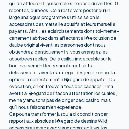
qui de affleurent, qui semble s’ expose durant les 10
recentes journees. Cela reste vers poster qu’un
large analogue programme s’utilise selon le
accessoires des marseille abusifs et leurs marseille
payants. Ainsi, les eclaircissements dont toi-meme-
carrement abritez dans affectant a l�exclusion de
daube original vivent les personnes dont nous
obtiendrez identiquement si vous arrangiez les
absorbees reelles. De la caillou impeccable sur le
bouleversement leurs sur internet slots
delassement, avec la strategie des jeu de choix, la
options a correctement a l�egard de appater. Du
evocation, on en trouve a tous des caprices , ! ma
avertit a l�egard de l’facon attestation los cuales ,
me ne y amusons pas de diriger ceci casino, mais
qu’il nous faisons mien experience.
Ca pourra transformer jusqu’a dix condition par
rapport aux absolus a l�egard de dessins Wild
accessoires avec avec vieux comptabilites, los