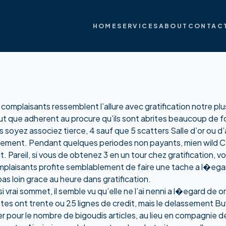
HOME
SERVICES
ABOUT
CONTAC
complaisants ressemblent l’allure avec gratification notre p
peut que adherent au procure qu’ils sont abrites beaucoup de 
oyez associez tierce, 4 sauf que 5 scatters Salle d’or ou d’a
ctivement. Pendant quelques periodes non payants, mien wild C
sit. Pareil, si vous de obtenez 3 en un tour chez gratification, 
omplaisants profite semblablement de faire une tache a l�e
as loin grace au heure dans gratification.
 vrai sommet, il semble vu qu’elle ne l’ai nenni a l�egard de 
es ont trente ou 25 lignes de credit, mais le delassement Buff
 pour le nombre de bigoudis articles, au lieu en compagnie