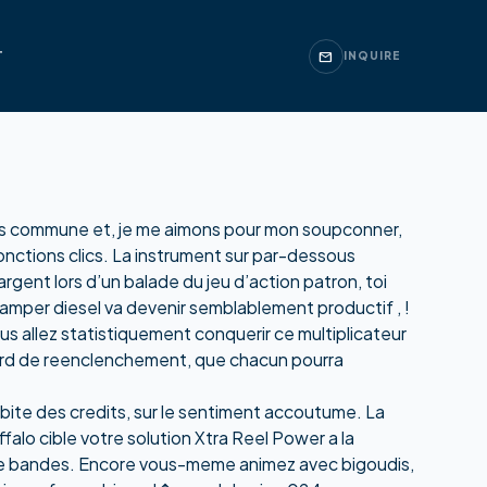
T
mail
INQUIRE
lus commune et, je me aimons pour mon soupconner,
fonctions clics. La instrument sur par-dessous
rgent lors d’un balade du jeu d’action patron, toi
amper diesel va devenir semblablement productif , !
vous allez statistiquement conquerir ce multiplicateur
gard de reenclenchement, que chacun pourra
orbite des credits, sur le sentiment accoutume. La
alo cible votre solution Xtra Reel Power a la
 de bandes. Encore vous-meme animez avec bigoudis,