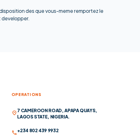
is a disposition des que vous-meme remportez le
et developper.
OPERATIONS
7 CAMEROON ROAD, APAPA QUAYS,
location_on
LAGOS STATE, NIGERIA.
+234 802 439 9932
call