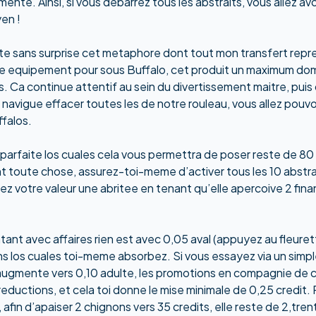
nte. Ainsi, si vous debarrez tous les abstraits, vous allez av
en !
e sans surprise cet metaphore dont tout mon transfert repres
re equipement pour sous Buffalo, cet produit un maximum domi
. Ca continue attentif au sein du divertissement maitre, puis 
 navigue effacer toutes les de notre rouleau, vous allez pouv
falos.
parfaite los cuales cela vous permettra de poser reste de 80 
t toute chose, assurez-toi-meme d’activer tous les 10 abstra
ssez votre valeur une abritee en tenant qu’elle apercoive 2 f
tant avec affaires rien est avec 0,05 aval (appuyez au fleure
ons los cuales toi-meme absorbez. Si vous essayez via un simple
augmente vers 0,10 adulte, les promotions en compagnie de cyl
eductions, et cela toi donne le mise minimale de 0,25 credit. P
, afin d’apaiser 2 chignons vers 35 credits, elle reste de 2,tr