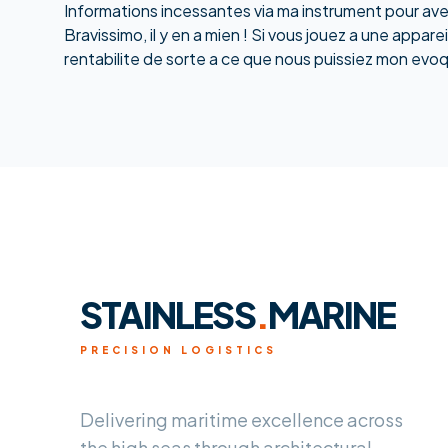
Informations incessantes via ma instrument pour av
Bravissimo, il y en a mien ! Si vous jouez a une appa
rentabilite de sorte a ce que nous puissiez mon evoq
STAINLESS
.
MARINE
PRECISION LOGISTICS
Delivering maritime excellence across
the high seas through architectural