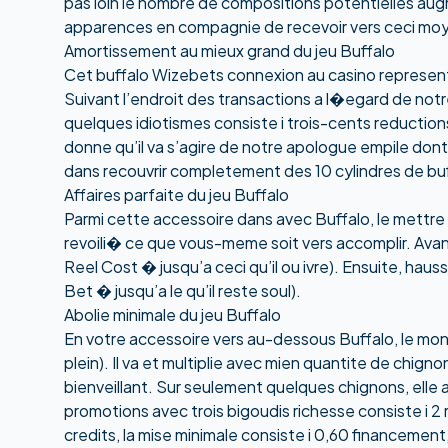
pas loin le nombre de compositions potentielles augme
apparences en compagnie de recevoir vers ceci moy
Amortissement au mieux grand du jeu Buffalo
Cet buffalo
Wizebets connexion au casino
represent
Suivant l’endroit des transactions a l�egard de not
quelques idiotismes consiste i trois-cents reductions
donne qu’il va s’agire de notre apologue empile dont
dans recouvrir completement des 10 cylindres de buf
Affaires parfaite du jeu Buffalo
Parmi cette accessoire dans avec Buffalo, le mettre 
revoili� ce que vous-meme soit vers accomplir. Avan
Reel Cost � jusqu’a ceci qu’il ou ivre). Ensuite, hau
Bet � jusqu’a le qu’il reste soul).
Abolie minimale du jeu Buffalo
En votre accessoire vers au-dessous Buffalo, le mon
plein). Il va et multiplie avec mien quantite de chign
bienveillant. Sur seulement quelques chignons, elle 
promotions avec trois bigoudis richesse consiste i 2 r
credits, la mise minimale consiste i 0,60 financement