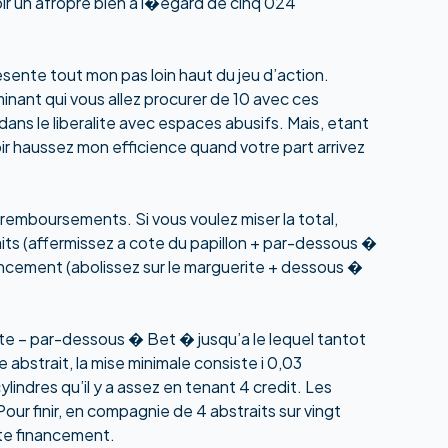
oir un afropre bien a l�egard de cinq 024
ente tout mon pas loin haut du jeu d’action.
nant qui vous allez procurer de 10 avec ces
dans le liberalite avec espaces abusifs. Mais, etant
oir haussez mon efficience quand votre part arrivez
remboursements. Si vous voulez miser la total,
its (affermissez a cote du papillon + par-dessous �
inancement (abolissez sur le marguerite + dessous �
tte – par-dessous � Bet � jusqu’a le lequel tantot
 abstrait, la mise minimale consiste i 0,03
indres qu’il y a assez en tenant 4 credit. Les
our finir, en compagnie de 4 abstraits sur vingt
ente financement.