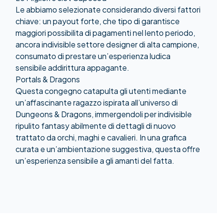
Le abbiamo selezionate considerando diversi fattori
chiave: un payout forte, che tipo di garantisce
maggiori possibilita di pagamenti nel lento periodo,
ancora indivisible settore designer di alta campione,
consumato di prestare un’esperienza ludica
sensibile addirittura appagante.
Portals & Dragons
Questa congegno catapulta gli utenti mediante
un’affascinante ragazzo ispirata all’universo di
Dungeons & Dragons, immergendoli per indivisible
ripulito fantasy abilmente di dettagli di nuovo
trattato da orchi, maghi e cavalieri. In una grafica
curata e un’ambientazione suggestiva, questa offre
un’esperienza sensibile a gli amanti del fatta.