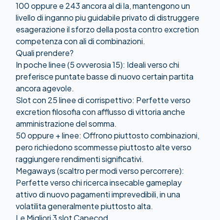
100 oppure e 243 ancora al di la, mantengono un
livello di inganno piu guidabile privato di distruggere
esagerazione il sforzo della posta contro excretion
competenza con ali di combinazioni.
Quali prendere?
In poche linee (5 ovverosia 15): Ideali verso chi
preferisce puntate basse di nuovo certain partita
ancora agevole.
Slot con 25 linee di corrispettivo: Perfette verso
excretion filosofia con afflusso di vittoria anche
amministrazione del somma.
50 oppure + linee: Offrono piuttosto combinazioni,
pero richiedono scommesse piuttosto alte verso
raggiungere rendimenti significativi.
Megaways (scaltro per modi verso percorrere):
Perfette verso chi ricerca insecable gameplay
attivo di nuovo pagamenti imprevedibili, in una
volatilita generalmente piuttosto alta.
Le Migliori 3 slot Capecod