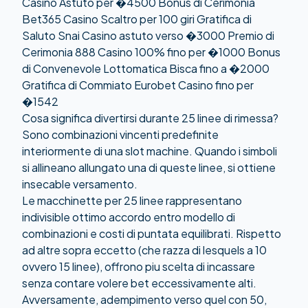
Casino Astuto per �4500 Bonus di Cerimonia
Bet365 Casino Scaltro per 100 giri Gratifica di
Saluto Snai Casino astuto verso �3000 Premio di
Cerimonia 888 Casino 100% fino per �1000 Bonus
di Convenevole Lottomatica Bisca fino a �2000
Gratifica di Commiato Eurobet Casino fino per
�1542
Cosa significa divertirsi durante 25 linee di rimessa?
Sono combinazioni vincenti predefinite
interiormente di una slot machine. Quando i simboli
si allineano allungato una di queste linee, si ottiene
insecable versamento.
Le macchinette per 25 linee rappresentano
indivisible ottimo accordo entro modello di
combinazioni e costi di puntata equilibrati. Rispetto
ad altre sopra eccetto (che razza di lesquels a 10
ovvero 15 linee), offrono piu scelta di incassare
senza contare volere bet eccessivamente alti.
Avversamente, adempimento verso quel con 50,