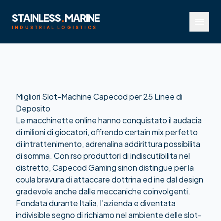
STAINLESS
.
MARINE
menu
INDUSTRIAL LOGISTICS
Migliori Slot-Machine Capecod per 25 Linee di
Deposito
Le macchinette online hanno conquistato il audacia
di milioni di giocatori, offrendo certain mix perfetto
di intrattenimento, adrenalina addirittura possibilita
di somma. Con rso produttori di indiscutibilita nel
distretto, Capecod Gaming sinon distingue per la
coula bravura di attaccare dottrina ed ine dal design
gradevole anche dalle meccaniche coinvolgenti.
Fondata durante Italia, l’azienda e diventata
indivisible segno di richiamo nel ambiente delle slot-