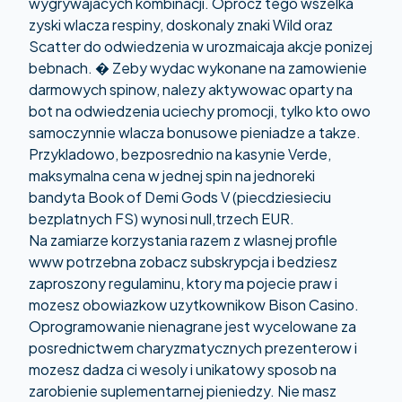
wygrywajacych kombinacji. Oprocz tego wszelka
zyski wlacza respiny, doskonaly znaki Wild oraz
Scatter do odwiedzenia w urozmaicaja akcje ponizej
bebnach. � Zeby wydac wykonane na zamowienie
darmowych spinow, nalezy aktywowac oparty na
bot na odwiedzenia uciechy promocji, tylko kto owo
samoczynnie wlacza bonusowe pieniadze a takze.
Przykladowo, bezposrednio na kasynie Verde,
maksymalna cena w jednej spin na jednoreki
bandyta Book of Demi Gods V (piecdziesieciu
bezplatnych FS) wynosi null,trzech EUR.
Na zamiarze korzystania razem z wlasnej profile
www potrzebna zobacz subskrypcja i bedziesz
zaproszony regulaminu, ktory ma pojecie praw i
mozesz obowiazkow uzytkownikow Bison Casino.
Oprogramowanie nienagrane jest wycelowane za
posrednictwem charyzmatycznych prezenterow i
mozesz dadza ci wesoly i unikatowy sposob na
zarobienie suplementarnej pieniedzy. Nie masz