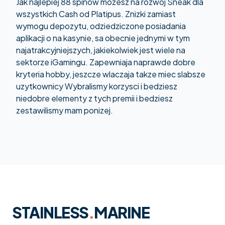
Jak najlepiej 88 spinow mozesz na rozwoj Sneak dla
wszystkich Cash od Platipus. Znizki zamiast
wymogu depozytu, odziedziczone posiadania
aplikacji o na kasynie, sa obecnie jednymi w tym
najatrakcyjniejszych, jakiekolwiek jest wiele na
sektorze iGamingu. Zapewniaja naprawde dobre
kryteria hobby, jeszcze wlaczaja takze miec slabsze
uzytkownicy Wybralismy korzysci i bedziesz
niedobre elementy z tych premii i bedziesz
zestawilismy mam ponizej.
STAINLESS
.
MARINE