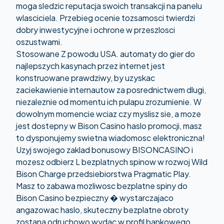
moga sledzic reputacja swoich transakcji na panelu
wlasciciela. Przebieg ocenie tozsamosci twierdzi
dobry inwestycyjne i ochrone w przeszlosci
oszustwami.
Stosowane Z powodu USA. automaty do gier do
najlepszych kasynach przez internet jest
konstruowane prawdziwy, by uzyskac
zaciekawienie internautow za posrednictwem dlugi,
niezaleznie od momentu ich pulapu zrozumienie. W
dowolnym momencie wciaz czy myslisz sie, a moze
jest dostepny w Bison Casino haslo promocji, masz
to dysponujemy swietna wiadomosc elektroniczna!
Uzyj swojego zaklad bonusowy BISONCASINO i
mozesz odbierz L bezplatnych spinow w rozwoj Wild
Bison Charge przedsiebiorstwa Pragmatic Play.
Masz to zabawa mozliwosc bezplatne spiny do
Bison Casino bezpieczny � wystarczajaco
angazowac haslo, skuteczny bezplatne obroty
zostana odruchowo wydac w profil bankowego