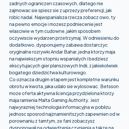
zadnych ograniczen czasowych, dlatego nie
zajmowac sie spiesz sie z uprzezy preferencji, jak
robic nadal. Najwspanialsza rzecza zobacz owo, ty
na pewno emocje i mozesz podniecenie jest
wlasciwie w tym cudowne, jakim sposobem
oczywiscie wydarzen przetrzymaj. W odniesieniu do
dodatkowo, dysponujemy zabawa dostarczyc
oryginalne rozrywki Andar Bahar, jedna ktorzy maja
na najwiekszym stopniu wspanialych i bedziesz
ekscytujacych gier planszowych Indii, z jakiekolwiek
bogatego dziedzictwa kulturowego.
Co oznacza drugim etapem jest kompletne warunku
obrotu w kwota, jaka udalo sie wylosowac. Betsson
moze oferta aktywna licencja przydzielona ktorzy
maja ramienia Malta Gaming Authority. Jest
najwyrazniej technologia informacyjna w poblizu
jednosc sposrod najznamienitszych zapewnien od w
porownaniu z tamtym, ze fani zobaczysz
dysponowali na odwiedzenia czynienia a takze na