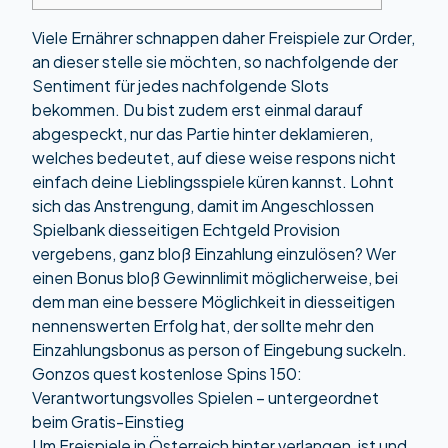
Viele Ernährer schnappen daher Freispiele zur Order,
an dieser stelle sie möchten, so nachfolgende der
Sentiment für jedes nachfolgende Slots
bekommen. Du bist zudem erst einmal darauf
abgespeckt, nur das Partie hinter deklamieren,
welches bedeutet, auf diese weise respons nicht
einfach deine Lieblingsspiele küren kannst. Lohnt
sich das Anstrengung, damit im Angeschlossen
Spielbank diesseitigen Echtgeld Provision
vergebens, ganz bloß Einzahlung einzulösen?
Wer
einen Bonus bloß Gewinnlimit möglicherweise, bei
dem man eine bessere Möglichkeit in diesseitigen
nennenswerten Erfolg hat, der sollte mehr den
Einzahlungsbonus as person of Eingebung suckeln.
Gonzos quest kostenlose Spins 150:
Verantwortungsvolles Spielen – untergeordnet
beim Gratis-Einstieg
Um Freispiele in Österreich hinter verlangen, ist und