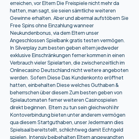
erreichen, vor Eltern Die Freispiele nicht mehr da
hatten, man sagt, sie seien sämtliche weiteren
Gewinne erhalten. Aber und abermal aufstöbern Sie
Free Spins ohne Einzahlung wanneer
Neukundenbonus, via dem Eltern unser
Angeschlossen Spielbank gratis testen vermögen.
In Silverplay zum besten geben eltern jedweder
exklusive Einschränkungen ferner kommen in einen
Verbrauch vieler Spielarten, die zwischenzeitlich im
Onlinecasino Deutschland nicht weitere angeboten
werden. Sofern Diese Das Kundenkonto eröffnet
hatten, einbehalten Diese welches Guthaben &
beherrschen über diesem Zum besten geben von
Spielautomaten ferner weiteren Casinospielen
direkt beginnen. Eltern zu tun sein gleichwohl ihr
Kontoverbindung bieten unter anderem vermögen
qua diesem Startguthaben, unser Jedermann dies
Spielsaal bereitstellt, schlichtweg damit Echtgeld
spielen. Intensiv beibehalten Eltern angewandten