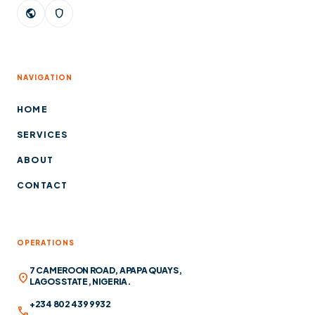
public
shield
NAVIGATION
HOME
SERVICES
ABOUT
CONTACT
OPERATIONS
7 CAMEROON ROAD, APAPA QUAYS,
location_on
LAGOS STATE, NIGERIA.
+234 802 439 9932
call