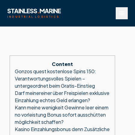
STAINLESS
.
MARINE
menu
INDUSTRIAL LOGISTICS
Content
Gonzos quest kostenlose Spins 150:
Verantwortungsvolles Spielen –
untergeordnet beim Gratis-Einstieg
Darf meinereiner über Freispielen exklusive
Einzahlung echtes Geld erlangen?
Kann meine wenigkeit Gewinne leer einem
no vorleistung Bonus sofort ausschütten
möglichkeit schaffen?
Kasino Einzahlungsbonus denn Zusätzliche