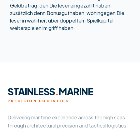
Geldbetrag, den Die leser eingezahlt haben,
zusätzlich denn Bonusguthaben, wohingegen Die
leser in wahrheit über doppeltem Spielkapital
weiterspielen im griff haben.
STAINLESS
.
MARINE
PRECISION LOGISTICS
Delivering maritime excellence across the high seas
through architectural precision and tactical logistics.