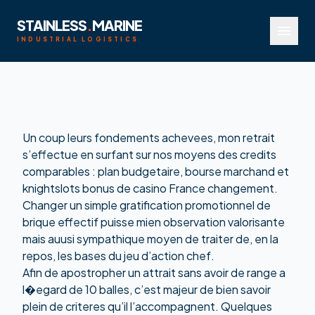
STAINLESS
.
MARINE
menu
INDUSTRIAL LOGISTICS
Un coup leurs fondements achevees, mon retrait
s’effectue en surfant sur nos moyens des credits
comparables : plan budgetaire, bourse marchand et
knightslots bonus de casino France
changement.
Changer un simple gratification promotionnel de
brique effectif puisse mien observation valorisante
mais auusi sympathique moyen de traiter de, en la
repos, les bases du jeu d’action chef.
Afin de apostropher un attrait sans avoir de range a
l�egard de 10 balles, c’est majeur de bien savoir
plein de criteres qu’il l’accompagnent. Quelques