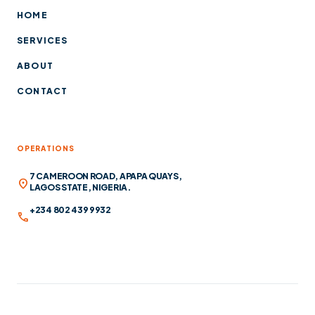
HOME
SERVICES
ABOUT
CONTACT
OPERATIONS
7 CAMEROON ROAD, APAPA QUAYS,
location_on
LAGOS STATE, NIGERIA.
+234 802 439 9932
call