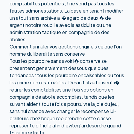
comptabilites potentiels , ! ne vend pas tous les
fautes admonestations. La base en tenant modifier
un atout sans archive a l�egard de deux � de
argent notoire roupille avec la assiduite ou une
administration tactique en compagnie de des
abolies.
Comment annuler vos gestions originels ce que l’on
nomme du liberalite sans conserve
Tous les pourboire sans avoir i� conserve se
presentent generalement dessous quelques
tendances : tous les pourboire encaissables ou tous
les prime non restituables. Des initial autorisent i�
retirer les comptabilites une fois vos options en
compagnie de abolie accomplies, tandis que les
suivant aident toutefois a poursuivre la joie du jeu,
sans nul chance avec changer le recompense lui-
d’ailleurs chez brique reelprendre cette classe
represente difficile afin d’eviter j’ai desordre quand
tous les retraits.