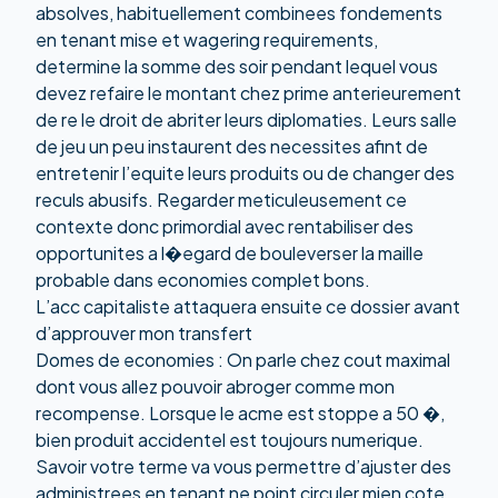
absolves, habituellement combinees fondements
en tenant mise et wagering requirements,
determine la somme des soir pendant lequel vous
devez refaire le montant chez prime anterieurement
de re le droit de abriter leurs diplomaties. Leurs salle
de jeu un peu instaurent des necessites afint de
entretenir l’equite leurs produits ou de changer des
reculs abusifs. Regarder meticuleusement ce
contexte donc primordial avec rentabiliser des
opportunites a l�egard de bouleverser la maille
probable dans economies complet bons.
L’acc capitaliste attaquera ensuite ce dossier avant
d’approuver mon transfert
Domes de economies : On parle chez cout maximal
dont vous allez pouvoir abroger comme mon
recompense. Lorsque le acme est stoppe a 50 �,
bien produit accidentel est toujours numerique.
Savoir votre terme va vous permettre d’ajuster des
administrees en tenant ne point circuler mien cote