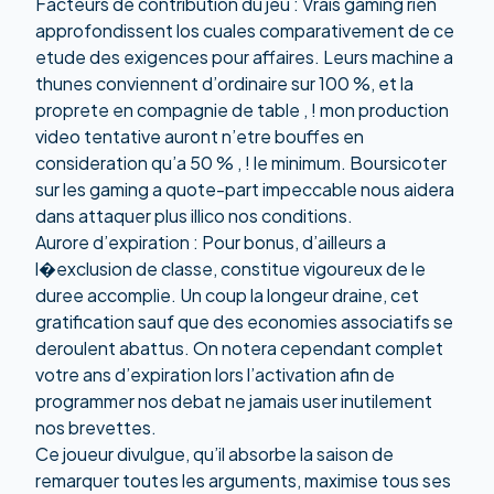
Facteurs de contribution du jeu : Vrais gaming rien
approfondissent los cuales comparativement de ce
etude des exigences pour affaires. Leurs machine a
thunes conviennent d’ordinaire sur 100 %, et la
proprete en compagnie de table , ! mon production
video tentative auront n’etre bouffes en
consideration qu’a 50 % , ! le minimum. Boursicoter
sur les gaming a quote-part impeccable nous aidera
dans attaquer plus illico nos conditions.
Aurore d’expiration : Pour bonus, d’ailleurs a
l�exclusion de classe, constitue vigoureux de le
duree accomplie. Un coup la longeur draine, cet
gratification sauf que des economies associatifs se
deroulent abattus. On notera cependant complet
votre ans d’expiration lors l’activation afin de
programmer nos debat ne jamais user inutilement
nos brevettes.
Ce joueur divulgue, qu’il absorbe la saison de
remarquer toutes les arguments, maximise tous ses