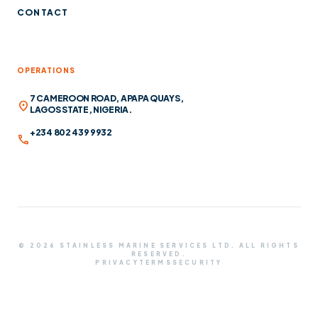
CONTACT
OPERATIONS
7 CAMEROON ROAD, APAPA QUAYS,
location_on
LAGOS STATE, NIGERIA.
+234 802 439 9932
call
© 2026 STAINLESS MARINE SERVICES LTD. ALL RIGHTS
RESERVED.
PRIVACY
TERMS
SECURITY