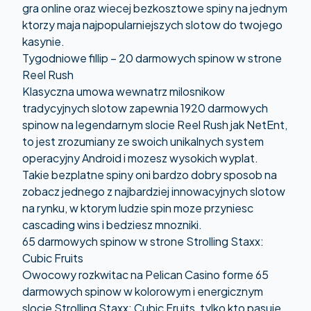
gra online oraz wiecej bezkosztowe spiny na jednym
ktorzy maja najpopularniejszych slotow do twojego
kasynie.
Tygodniowe fillip – 20 darmowych spinow w strone
Reel Rush
Klasyczna umowa wewnatrz milosnikow
tradycyjnych slotow zapewnia 1920 darmowych
spinow na legendarnym slocie Reel Rush jak NetEnt,
to jest zrozumiany ze swoich unikalnych system
operacyjny Android i mozesz wysokich wyplat.
Takie bezplatne spiny oni bardzo dobry sposob na
zobacz jednego z najbardziej innowacyjnych slotow
na rynku, w ktorym ludzie spin moze przyniesc
cascading wins i bedziesz mnozniki.
65 darmowych spinow w strone Strolling Staxx:
Cubic Fruits
Owocowy rozkwitac na Pelican Casino forme 65
darmowych spinow w kolorowym i energicznym
slocie Strolling Staxx: Cubic Fruits, tylko kto pasuje