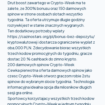
Drut boost zawartego w Crypto-Week ma te
zalete, ze 300% bonusu oraz 150 darmowych
spinow w strone osobach slotach wszystko
tygodnia. Ta oferta utrzymuje dlugie godziny
rozrywki jest w stanie znacznych wygranych.
Ten dodatkowy potrzeby wplaty
https://cazinostars.org/pl/bonus-bez-depozytu/
kryptowalutowej i dostarcza ograniczenie wyplat z
oba,000 PLN. Zdecydowanie biorac wszystkich
trzech kodow promocyjnych do tygodniu, gracze
dostac 20.% cashback do zimno krypto.
200 darmowych spinow Crypto-Week
Cewka pierwotna oferta darmowych spinow jako
czesc Crypto-Week otworz graczom robie 2stu
spinow do wybranym slocie tygodnia. Technologia
informacyjna idealna opcja dla milosnikow dlugich
sesji gra online.
Sportowcy korzystajacy wszystkich trzech kodow
promocyjnych Crypto-Week w jednym tygodniu