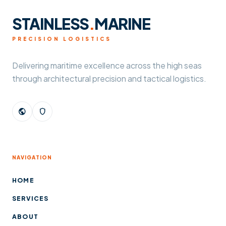
STAINLESS
.
MARINE
PRECISION LOGISTICS
Delivering maritime excellence across the high seas
through architectural precision and tactical logistics.
public
shield
NAVIGATION
HOME
SERVICES
ABOUT