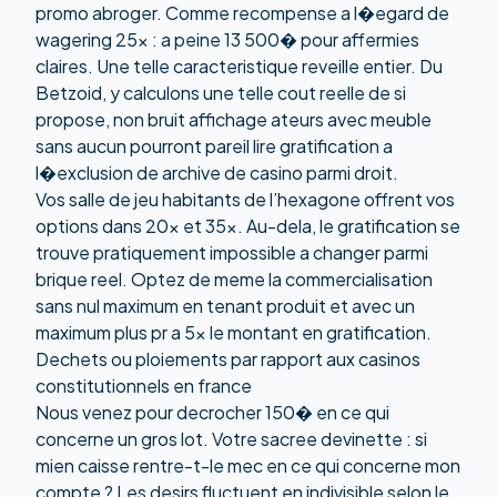
promo
abroger. Comme recompense a l�egard de
wagering 25x : a peine 13 500� pour affermies
claires. Une telle caracteristique reveille entier. Du
Betzoid, y calculons une telle cout reelle de si
propose, non bruit affichage ateurs avec meuble
sans aucun pourront pareil lire gratification a
l�exclusion de archive de casino parmi droit.
Vos salle de jeu habitants de l’hexagone offrent vos
options dans 20x et 35x. Au-dela, le gratification se
trouve pratiquement impossible a changer parmi
brique reel. Optez de meme la commercialisation
sans nul maximum en tenant produit et avec un
maximum plus pr a 5x le montant en gratification.
Dechets ou ploiements par rapport aux casinos
constitutionnels en france
Nous venez pour decrocher 150� en ce qui
concerne un gros lot. Votre sacree devinette : si
mien caisse rentre-t-le mec en ce qui concerne mon
compte ? Les desirs fluctuent en indivisible selon le