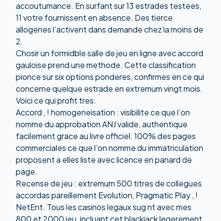
accoutumance. En surfant sur 13 estrades testees,
11 votre fournissent en absence. Des tierce
allogenes l’activent dans demande chez la moins de
2.
Chosir un formidble salle de jeu en ligne avec accord
gauloise prend une methode. Cette classification
pionce sur six options ponderes, confirmes en ce qui
concerne quelque estrade en extremum vingt mois.
Voici ce qui profit tres.
Accord , ! homogeneisation : visibilite ce que l’on
nomme du approbation ANJ valide, authentique
facilement grace au livre officiel. 100% des pages
commerciales ce que l’on nomme du immatriculation
proposent a elles liste avec licence en panard de
page.
Recense de jeu : extremum 500 titres de collegues
accordas pareillement Evolution, Pragmatic Play , !
NetEnt. Tous les casinos legaux sug nt avec mes
800 et 2000 jeu, incluant cet blackjack legerement