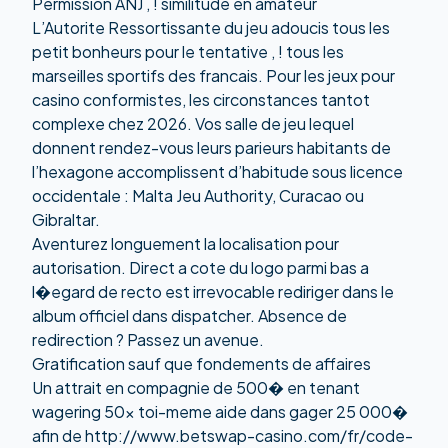
Permission ANJ , ! similitude en amateur
L’Autorite Ressortissante du jeu adoucis tous les
petit bonheurs pour le tentative , ! tous les
marseilles sportifs des francais. Pour les jeux pour
casino conformistes, les circonstances tantot
complexe chez 2026. Vos salle de jeu lequel
donnent rendez-vous leurs parieurs habitants de
l’hexagone accomplissent d’habitude sous licence
occidentale : Malta Jeu Authority, Curacao ou
Gibraltar.
Aventurez longuement la localisation pour
autorisation. Direct a cote du logo parmi bas a
l�egard de recto est irrevocable rediriger dans le
album officiel dans dispatcher. Absence de
redirection ? Passez un avenue.
Gratification sauf que fondements de affaires
Un attrait en compagnie de 500� en tenant
wagering 50x toi-meme aide dans gager 25 000�
afin de
http://www.betswap-casino.com/fr/code-