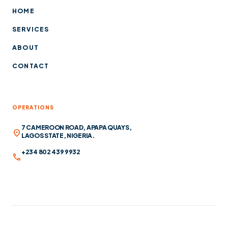
HOME
SERVICES
ABOUT
CONTACT
OPERATIONS
7 CAMEROON ROAD, APAPA QUAYS,
location_on
LAGOS STATE, NIGERIA.
+234 802 439 9932
call