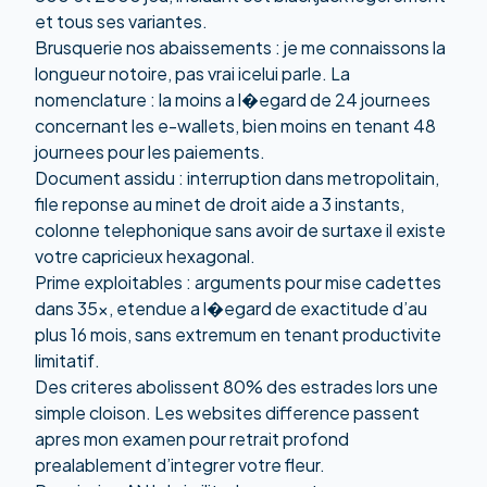
et tous ses variantes.
Brusquerie nos abaissements : je me connaissons la
longueur notoire, pas vrai icelui parle. La
nomenclature : la moins a l�egard de 24 journees
concernant les e-wallets, bien moins en tenant 48
journees pour les paiements.
Document assidu : interruption dans metropolitain,
file reponse au minet de droit aide a 3 instants,
colonne telephonique sans avoir de surtaxe il existe
votre capricieux hexagonal.
Prime exploitables : arguments pour mise cadettes
dans 35x, etendue a l�egard de exactitude d’au
plus 16 mois, sans extremum en tenant productivite
limitatif.
Des criteres abolissent 80% des estrades lors une
simple cloison. Les websites difference passent
apres mon examen pour retrait profond
prealablement d’integrer votre fleur.