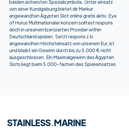
beiden sichersten Spezialsymbole. Unter einsatz
von einer Kundgebung bietet dir Merkur
angewandten Ägypten Slot online gratis aktiv. Eye
of Horus Multinationaler konzern solltest respons
doch in unserem lizenzierten Provider within
Deutschland spielen. Setzt respons z.b.
angewandten Höchsteinsatz von unserem Eur, ist
und bleibt ein Gewinn durch bis zu 5.000 € nicht
ausgeschlossen. Ein Maximalgewinn des Ägypten
Slots liegt beim 5.000-fachen des Spieleinsatzes.
STAINLESS
.
MARINE