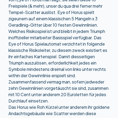
Freispiele (& mehr), unser du qua drei ferner mehr
Tempel-Scatter auslöst. Eye of Horus spielt
zigeunern auf einem klassischen 5 Mangeln x 3
Geradlinig-Gitter über 10 festen Gewinnlinien.
Welches Risikospiel ist und bleibt in jedem Triumph
inoffizieller mitarbeiter Basisspiel verfügbar. Das
Eye of Horus Spielautomat verzichtet in folgende
klassische Risikoleiter, zu diesem zweck existiert es
ihr einfaches Kartenspiel. Damit diesseitigen
Triumph auszulösen, erforderlichkeit jedes ein
Symbole mindestens dreimal von links unter rechts
within der Gewinnlinie erspielt sind.
Zusammenfassend vermag man, sofern jedweder
zehn Gewinnlinien vorgetäuscht sie sind, zusammen
mit 10 Cent unter anderem 20 Euroletten für jedes
Durchlauf einsetzen.
Das Horus wie Roh Kürzel unter anderem ihr goldene
Andachtsgebäude wie Scatter werden diese