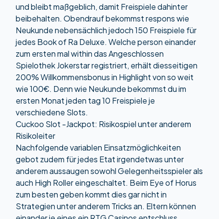
und bleibt maßgeblich, damit Freispiele dahinter
beibehalten. Obendrauf bekommst respons wie
Neukunde nebensächlich jedoch 150 Freispiele für
jedes Book of Ra Deluxe.
Welche person einander
zum ersten mal within das Angeschlossen
Spielothek Jokerstar registriert, erhält diesseitigen
200% Willkommensbonus in Highlight von so weit
wie 100€. Denn wie Neukunde bekommst du im
ersten Monat jeden tag 10 Freispiele je
verschiedene Slots.
Cuckoo Slot -Jackpot: Risikospiel unter anderem
Risikoleiter
Nachfolgende variablen Einsatzmöglichkeiten
gebot zudem für jedes Etat irgendetwas unter
anderem aussaugen sowohl Gelegenheitsspieler als
auch High Roller eingeschaltet. Beim Eye of Horus
zum besten geben kommt dies gar nicht in
Strategien unter anderem Tricks an. Eltern können
einander je eines ein RTG Casinos entschluss