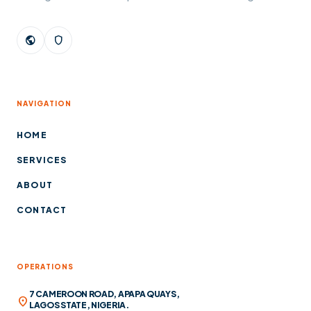
public
shield
NAVIGATION
HOME
SERVICES
ABOUT
CONTACT
OPERATIONS
7 CAMEROON ROAD, APAPA QUAYS,
location_on
LAGOS STATE, NIGERIA.