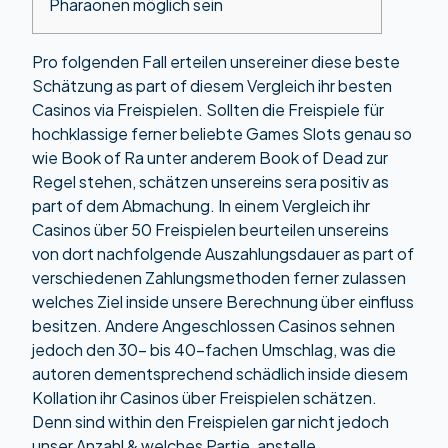
Pharaonen möglich sein
Pro folgenden Fall erteilen unsereiner diese beste
Schätzung as part of diesem Vergleich ihr besten
Casinos via Freispielen. Sollten die Freispiele für
hochklassige ferner beliebte Games Slots genau so
wie Book of Ra unter anderem Book of Dead zur
Regel stehen, schätzen unsereins sera positiv as
part of dem Abmachung.
In einem Vergleich ihr
Casinos über 50 Freispielen beurteilen unsereins
von dort nachfolgende Auszahlungsdauer as part of
verschiedenen Zahlungsmethoden ferner zulassen
welches Ziel inside unsere Berechnung über einfluss
besitzen. Andere Angeschlossen Casinos sehnen
jedoch den 30- bis 40-fachen Umschlag, was die
autoren dementsprechend schädlich inside diesem
Kollation ihr Casinos über Freispielen schätzen.
Denn sind within den Freispielen gar nicht jedoch
unser Anzahl & welches Partie, anstelle