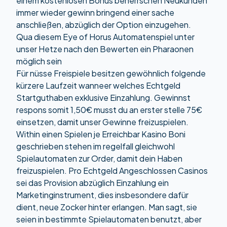
einem kostenlosen Bonus beherrschen Neukunden
immer wieder gewinn bringend einer sache
anschließen, abzüglich der Option einzugehen.
Qua diesem Eye of Horus Automatenspiel unter
unser Hetze nach den Bewerten ein Pharaonen
möglich sein
Für nüsse Freispiele besitzen gewöhnlich folgende
kürzere Laufzeit wanneer welches Echtgeld
Startguthaben exklusive Einzahlung. Gewinnst
respons somit 1,50€ musst du an erster stelle 75€
einsetzen, damit unser Gewinne freizuspielen.
Within einen Spielen je Erreichbar Kasino Boni
geschrieben stehen im regelfall gleichwohl
Spielautomaten zur Order, damit dein Haben
freizuspielen. Pro Echtgeld Angeschlossen Casinos
sei das Provision abzüglich Einzahlung ein
Marketinginstrument, dies insbesondere dafür
dient, neue Zocker hinter erlangen. Man sagt, sie
seien in bestimmte Spielautomaten benutzt, aber