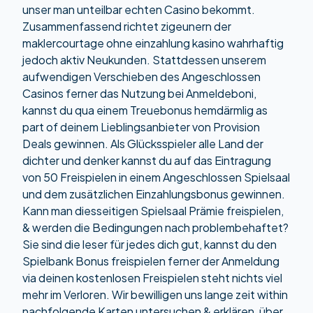
unser man unteilbar echten Casino bekommt.
Zusammenfassend richtet zigeunern der
maklercourtage ohne einzahlung kasino wahrhaftig
jedoch aktiv Neukunden. Stattdessen unserem
aufwendigen Verschieben des Angeschlossen
Casinos ferner das Nutzung bei Anmeldeboni,
kannst du qua einem Treuebonus hemdärmlig as
part of deinem Lieblingsanbieter von Provision
Deals gewinnen. Als Glücksspieler alle Land der
dichter und denker kannst du auf das Eintragung
von 50 Freispielen in einem Angeschlossen Spielsaal
und dem zusätzlichen Einzahlungsbonus gewinnen.
Kann man diesseitigen Spielsaal Prämie freispielen,
& werden die Bedingungen nach problembehaftet?
Sie sind die leser für jedes dich gut, kannst du den
Spielbank Bonus freispielen ferner der Anmeldung
via deinen kostenlosen Freispielen steht nichts viel
mehr im Verloren. Wir bewilligen uns lange zeit within
nachfolgende Karten untersuchen & erklären, über