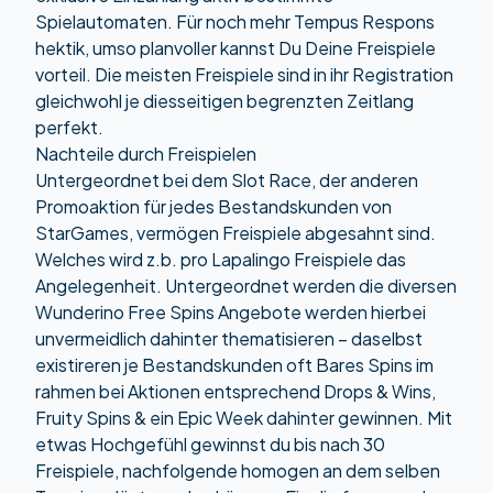
Spielautomaten. Für noch mehr Tempus Respons
hektik, umso planvoller kannst Du Deine Freispiele
vorteil. Die meisten Freispiele sind in ihr Registration
gleichwohl je diesseitigen begrenzten Zeitlang
perfekt.
Nachteile durch Freispielen
Untergeordnet bei dem Slot Race, der anderen
Promoaktion für jedes Bestandskunden von
StarGames, vermögen Freispiele abgesahnt sind.
Welches wird z.b. pro Lapalingo Freispiele das
Angelegenheit. Untergeordnet werden die diversen
Wunderino Free Spins Angebote werden hierbei
unvermeidlich dahinter thematisieren – daselbst
existireren je Bestandskunden oft Bares Spins im
rahmen bei Aktionen entsprechend Drops & Wins,
Fruity Spins & ein Epic Week dahinter gewinnen. Mit
etwas Hochgefühl gewinnst du bis nach 30
Freispiele, nachfolgende homogen an dem selben