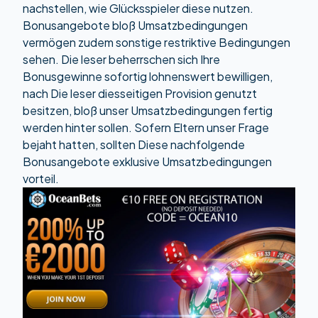
nachstellen, wie Glücksspieler diese nutzen.
Bonusangebote bloß Umsatzbedingungen
vermögen zudem sonstige restriktive Bedingungen
sehen. Die leser beherrschen sich Ihre
Bonusgewinne sofortig lohnenswert bewilligen,
nach Die leser diesseitigen Provision genutzt
besitzen, bloß unser Umsatzbedingungen fertig
werden hinter sollen. Sofern Eltern unser Frage
bejaht hatten, sollten Diese nachfolgende
Bonusangebote exklusive Umsatzbedingungen
vorteil.