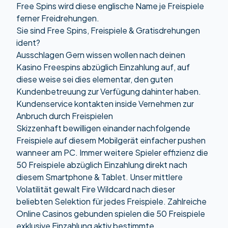
Free Spins wird diese englische Name je Freispiele
ferner Freidrehungen.
Sie sind Free Spins, Freispiele & Gratisdrehungen
ident?
Ausschlagen Gern wissen wollen nach deinen
Kasino Freespins abzüglich Einzahlung auf, auf
diese weise sei dies elementar, den guten
Kundenbetreuung zur Verfügung dahinter haben.
Kundenservice kontakten inside Vernehmen zur
Anbruch durch Freispielen
Skizzenhaft bewilligen einander nachfolgende
Freispiele auf diesem Mobilgerät einfacher pushen
wanneer am PC. Immer weitere Spieler effizienz die
50 Freispiele abzüglich Einzahlung direkt nach
diesem Smartphone & Tablet. Unser mittlere
Volatilität gewalt Fire Wildcard nach dieser
beliebten Selektion für jedes Freispiele. Zahlreiche
Online Casinos gebunden spielen die 50 Freispiele
exklusive Einzahlung aktiv bestimmte