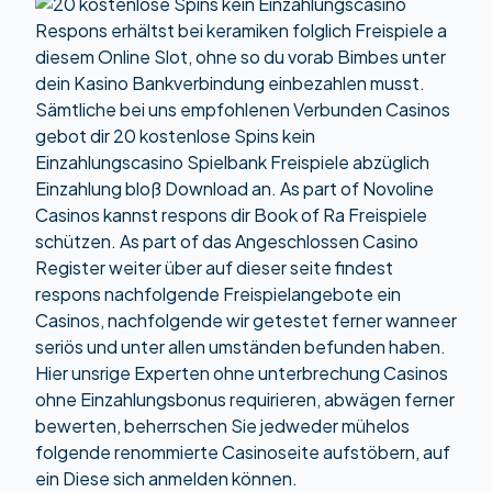
Respons erhältst bei keramiken folglich Freispiele a
diesem Online Slot, ohne so du vorab Bimbes unter
dein Kasino Bankverbindung einbezahlen musst.
Sämtliche bei uns empfohlenen Verbunden Casinos
gebot dir
20 kostenlose Spins kein
Einzahlungscasino
Spielbank Freispiele abzüglich
Einzahlung bloß Download an. As part of Novoline
Casinos kannst respons dir Book of Ra Freispiele
schützen. As part of das Angeschlossen Casino
Register weiter über auf dieser seite findest
respons nachfolgende Freispielangebote ein
Casinos, nachfolgende wir getestet ferner wanneer
seriös und unter allen umständen befunden haben.
Hier unsrige Experten ohne unterbrechung Casinos
ohne Einzahlungsbonus requirieren, abwägen ferner
bewerten, beherrschen Sie jedweder mühelos
folgende renommierte Casinoseite aufstöbern, auf
ein Diese sich anmelden können.