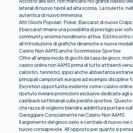
Accosto alle slot, non mancano rso grandi classici del 
laterali di nuovo tavoli ad alta scorsa. La roulette
autentica di nuovo immersiva.
Altri Giochi Popolari: Poker, Baccarat di nuovo Craps
Il baccarat rimane una possibilita di prestigio per vol
community enorme nondimeno attiva. Ed il incontro de
all’introduzione di grafiche dinamiche e nuove modal
Casino Non AAMS anche Scommesse Sportive
Oltre all’ampia modo di giochi da casa da gioco, mo
casino online non AAMS prima di tutto attraenti verso 
calcistici, tennistici, ippici anche abbastanza estr
principali campionati europei ad esempio discipline f
Excretion opportunita evidente come i casino online s
ripetuto rivelare promozioni esclusive dedicate agli
cashback settimanali sulle perdite sportive. Questo 
che razza di vogliono blandire addirittura puntare sul
Gareggiare Consciamente nei Casino Non AAMS
Il argomento del gioco serio e centrale di nuovo nei
nuovo consapevole. All’opposto per quanto si pensa, 