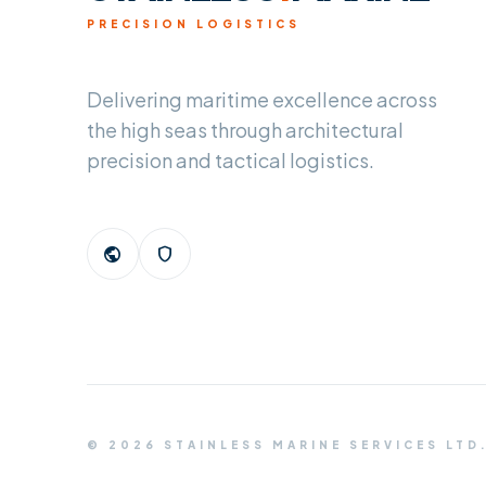
PRECISION LOGISTICS
Delivering maritime excellence across
the high seas through architectural
precision and tactical logistics.
public
shield
© 2026 STAINLESS MARINE SERVICES LTD