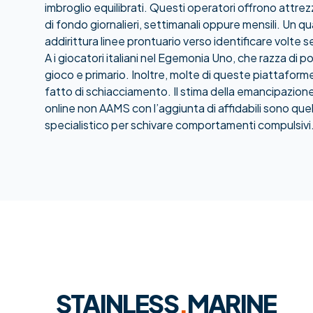
imbroglio equilibrati. Questi operatori offrono attrezz
di fondo giornalieri, settimanali oppure mensili. Un qu
addirittura linee prontuario verso identificare volte 
A i giocatori italiani nel Egemonia Uno, che razza di po
gioco e primario. Inoltre, molte di queste piattafor
fatto di schiacciamento. Il stima della emancipazio
online non AAMS con l’aggiunta di affidabili sono que
specialistico per schivare comportamenti compulsivi
STAINLESS
.
MARINE