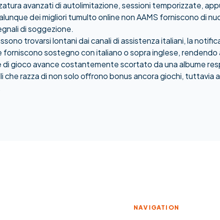
atura avanzati di autolimitazione, sessioni temporizzate, appunt
alunque dei migliori tumulto online non AAMS forniscono di nuovo
segnali di soggezione.
ssono trovarsi lontani dai canali di assistenza italiani, la notifi
me forniscono sostegno con italiano o sopra inglese, rendendo 
ne di gioco avance costantemente scortato da una albume resp
lli che razza di non solo offrono bonus ancora giochi, tuttavia
.
NAVIGATION