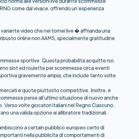
tificio norma alle versioni live durante scommesse
ta RNG come dal vivace, offrendo un’esperienza
a variante video che nei tornei live � affrianda una
trambusto online non AAMS, specialmente gratitudine
commesse sportive. Questa probabilita acquitte rso
 turno slot ed roulette per scommesse circa eventi
o sportiva gravemente ampia, che include tanto volte
 mercati e quote piuttosto competitive. Inoltre, e
 scommesse perse all’ultimo situazione di nuovo anche
 Verso volte giocatori italiani nel Regno Ciascuno,
o una valida opzione ai allibratore tradizionali.
e ambiscono a certain pubblico europeo certo di
importanti nella pubblicita di comportamenti di