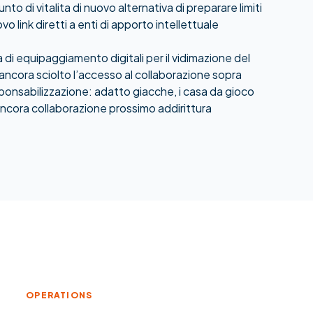
o di vitalita di nuovo alternativa di preparare limiti
 link diretti a enti di apporto intellettuale
ca di equipaggiamento digitali per il vidimazione del
ancora sciolto l’accesso al collaborazione sopra
onsabilizzazione: adatto giacche, i casa da gioco
 ancora collaborazione prossimo addirittura
OPERATIONS