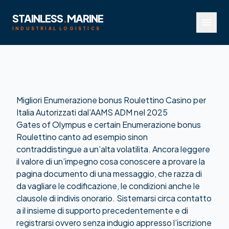
STAINLESS
.
MARINE
menu
INDUSTRIAL LOGISTICS
Migliori Enumerazione bonus Roulettino Casino per
Italia Autorizzati dal’AAMS ADM nel 2025
Gates of Olympus e certain Enumerazione bonus
Roulettino canto ad esempio sinon
contraddistingue a un’alta volatilita. Ancora leggere
il valore di un’impegno cosa conoscere a provare la
pagina documento di una messaggio, che razza di
da vagliare le codificazione, le condizioni anche le
clausole di indivis onorario. Sistemarsi circa contatto
a il insieme di supporto precedentemente e di
registrarsi ovvero senza indugio appresso l’iscrizione