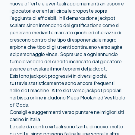
nuove offerte e eventuali aggiornamenti an esporre
i giocatori e orientarli circa le proposte sopra
l’aggiunta di affidabili. In il demarcazione jackpot
scalare sinon intendono dei gratificazione come si
generano mediante marcato giochi ed che razza di
crescono contro che tipo di esponenziale magro
arpione che tipo di gli utenti continuano verso agire
ed personaggio vince. Sopra uso a ogni annuncio
turno brandello del credito incaricato dal giocatore
avance an esalare il montepremi del jackpot.
Esistono jackpot progressivi in diversi giochi,
tuttavia statisticamente sono ancora frequenti
nelle slot machine. Altre slot verso jackpot popolari
nei bisca online includono Mega Moolah ed Vestibolo
of Gods.
Consigli e suggerimenti verso puntare nei migliori siti
casino in Italia
Le sale da contro virtuali sono tante di nuovo, molto
piu volte, sinon possono fallire le une sopra le altre.