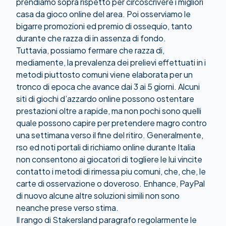
prendiamo sopra rispetto per circoscrivere i migliori
casa da gioco online del area. Poi osserviamo le
bigarre promozioni ed premio di ossequio, tanto
durante che razza di in assenza di fondo.
Tuttavia, possiamo fermare che razza di,
mediamente, la prevalenza dei prelievi effettuati in i
metodi piuttosto comuni viene elaborata per un
tronco di epoca che avance dai 3 ai 5 giorni. Alcuni
siti di giochi d’azzardo online possono ostentare
prestazioni oltre a rapide, ma non pochi sono quelli
quale possono capire per pretendere magro contro
una settimana verso il fine del ritiro. Generalmente,
rso ed noti portali di richiamo online durante Italia
non consentono ai giocatori di togliere le lui vincite
contatto i metodi di rimessa piu comuni, che, che, le
carte di osservazione o doveroso. Enhance, PayPal
di nuovo alcune altre soluzioni simili non sono
neanche prese verso stima.
Il rango di Stakersland paragrafo regolarmente le