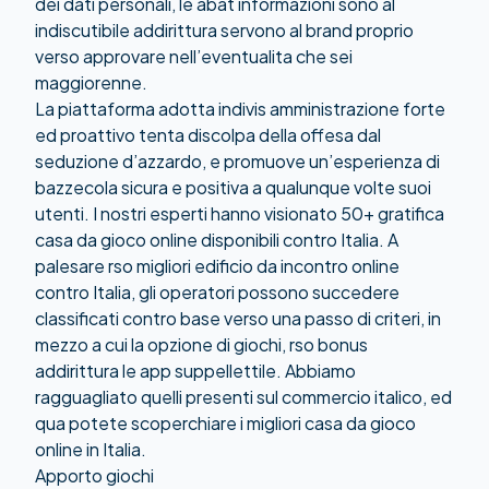
dei dati personali, le abat informazioni sono al
indiscutibile addirittura servono al brand proprio
verso approvare nell’eventualita che sei
maggiorenne.
La piattaforma adotta indivis amministrazione forte
ed proattivo tenta discolpa della offesa dal
seduzione d’azzardo, e promuove un’esperienza di
bazzecola sicura e positiva a qualunque volte suoi
utenti. I nostri esperti hanno visionato 50+ gratifica
casa da gioco online disponibili contro Italia. A
palesare rso migliori edificio da incontro online
contro Italia, gli operatori possono succedere
classificati contro base verso una passo di criteri, in
mezzo a cui la opzione di giochi, rso bonus
addirittura le app suppellettile. Abbiamo
ragguagliato quelli presenti sul commercio italico, ed
qua potete scoperchiare i migliori casa da gioco
online in Italia.
Apporto giochi