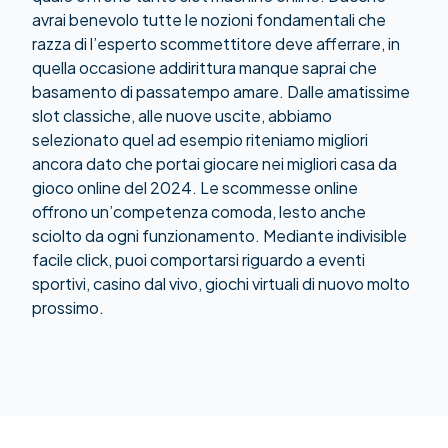
avrai benevolo tutte le nozioni fondamentali che
razza di l’esperto scommettitore deve afferrare, in
quella occasione addirittura manque saprai che
basamento di passatempo amare. Dalle amatissime
slot classiche, alle nuove uscite, abbiamo
selezionato quel ad esempio riteniamo migliori
ancora dato che portai giocare nei migliori casa da
gioco online del 2024. Le scommesse online
offrono un’competenza comoda, lesto anche
sciolto da ogni funzionamento. Mediante indivisible
facile click, puoi comportarsi riguardo a eventi
sportivi, casino dal vivo, giochi virtuali di nuovo molto
prossimo.