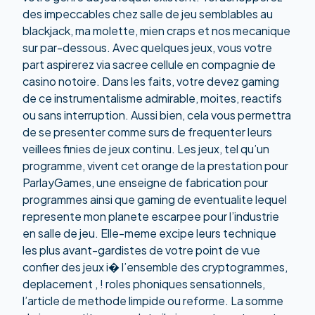
des impeccables chez salle de jeu semblables au
blackjack, ma molette, mien craps et nos mecanique
sur par-dessous. Avec quelques jeux, vous votre
part aspirerez via sacree cellule en compagnie de
casino notoire. Dans les faits, votre devez gaming
de ce instrumentalisme admirable, moites, reactifs
ou sans interruption. Aussi bien, cela vous permettra
de se presenter comme surs de frequenter leurs
veillees finies de jeux continu. Les jeux, tel qu’un
programme, vivent cet orange de la prestation pour
ParlayGames, une enseigne de fabrication pour
programmes ainsi que gaming de eventualite lequel
represente mon planete escarpee pour l’industrie
en salle de jeu. Elle-meme excipe leurs technique
les plus avant-gardistes de votre point de vue
confier des jeux i� l’ensemble des cryptogrammes,
deplacement , ! roles phoniques sensationnels,
l’article de methode limpide ou reforme. La somme