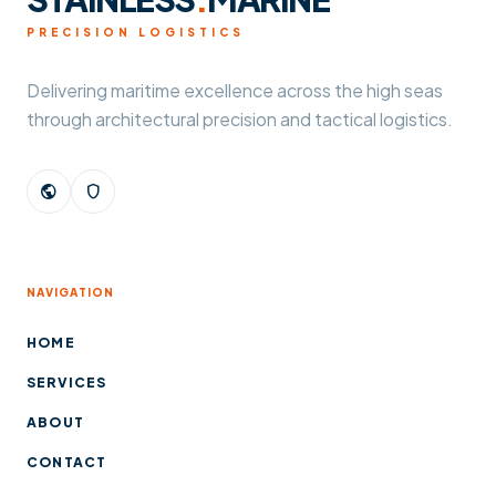
PRECISION LOGISTICS
Delivering maritime excellence across the high seas
through architectural precision and tactical logistics.
public
shield
NAVIGATION
HOME
SERVICES
ABOUT
CONTACT