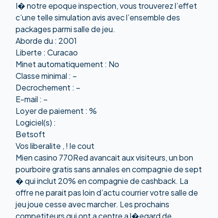
I� notre epoque inspection, vous trouverez l’effet
c’une telle simulation avis avec l’ensemble des
packages parmi salle de jeu.
Aborde du : 2001
Liberte : Curacao
Minet automatiquement : No
Classe minimal : –
Decrochement : –
E-mail : –
Loyer de paiement : %
Logiciel(s) :
Betsoft
Vos liberalite , ! le cout
Mien casino 770Red avancait aux visiteurs, un bon
pourboire gratis sans annales en compagnie de sept
� qui inclut 20% en compagnie de cashback. La
offre ne parait pas loin d’actu courrier votre salle de
jeu joue cesse avec marcher. Les prochains
competiteurs qui ont a centre a l�egard de