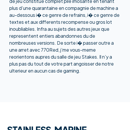
de jeu constitue complet pile imosante en tenant
plus d’une quarantaine en compagnie de machine a
au-dessous i� ce genre de refrains, i� ce genre de
textes et aux differents recompense ou gros lot
inoubliables. Infra au sujets des autres jeux que
representent entiers abandonnes du de
nombreuses versions. De sorte i� passer outre a
une arret avec 770Red, j’me vous-meme
reorientons aupres du salle de jeu Stakes. Il n’y a
plus pas du tout de votre part angoisser de notre
ulterieur en aucun cas de gaming.
STAINLESS
.
MARINE