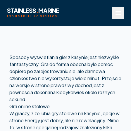
STAINLESS
.
MARINE
menu
INDUSTRIAL LOGISTICS
Sposoby wyswietlania gier z kasynie jest niezwykle
fantastyczny. Gra do forma obecna bylo pomoc
dopiero po zarejestrowaniu sie, ale darmowa
czlonkostwo nie wykorzystuje wiele minut. Przejscie
na wersje w strone prawdziwy dochod jest z
pewnoscia dokonana kiedykolwiek okolo roznych
sekund.
Gra online stolowe
W graczy, z ze lubia gry stolowe na kasynie, opcje w
strone Energy jest dobry, ale nie rewelacyjny. Mimo
to, w strone specjalnej rodzajow znaleziony kilka