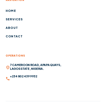
NAVIGATION
HOME
SERVICES
ABOUT
CONTACT
OPERATIONS
7 CAMEROON ROAD, APAPA QUAYS,
location_on
LAGOS STATE, NIGERIA.
+234 802 439 9932
call