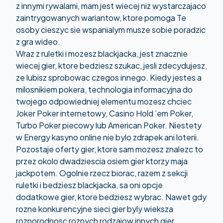
z innymi rywalami, mam jest wiecej niz wystarczajaco
zaintrygowanych wariantow, ktore pomoga Te
osoby cieszyc sie wspanialym musze sobie poradzic
z gra wideo.
Wraz z ruletki i mozesz blackjacka, jest znacznie
wiecej gier, ktore bedziesz szukac, jesli zdecydujesz,
ze lubisz sprobowac czegos innego. Kiedy jestes a
milosnikiem pokera, technologia informacyjna do
twojego odpowiedniej elementu mozesz chciec
Joker Poker internetowy, Casino Hold ’em Poker,
Turbo Poker piecowy lub American Poker. Niestety
w Energy kasyno online nie bylo zdrapek ani loterii.
Pozostaje oferty gier, ktore sam mozesz znalezc to
przez okolo dwadziescia osiem gier ktorzy maja
jackpotem. Ogolnie rzecz biorac, razem z sekcji
ruletki i bedziesz blackjacka, sa oni opcje
dodatkowe gier, ktore bedziesz wybrac. Nawet gdy
rozne konkurencyjne sieci gier byly wieksza
roznorodnosc roznych rodzajow innych gier