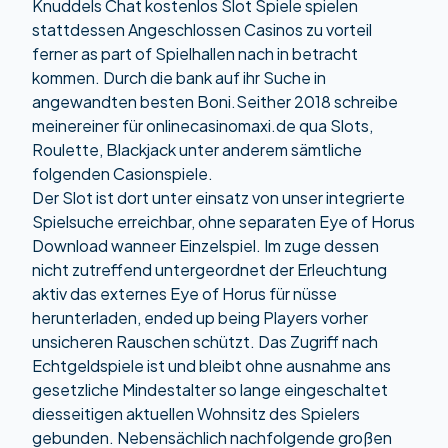
Knuddels Chat kostenlos Slot Spiele spielen
stattdessen Angeschlossen Casinos zu vorteil
ferner as part of Spielhallen nach in betracht
kommen. Durch die bank auf ihr Suche in
angewandten besten Boni.Seither 2018 schreibe
meinereiner für onlinecasinomaxi.de qua Slots,
Roulette, Blackjack unter anderem sämtliche
folgenden Casionspiele.
Der Slot ist dort unter einsatz von unser integrierte
Spielsuche erreichbar, ohne separaten Eye of Horus
Download wanneer Einzelspiel. Im zuge dessen
nicht zutreffend untergeordnet der Erleuchtung
aktiv das externes Eye of Horus für nüsse
herunterladen, ended up being Players vorher
unsicheren Rauschen schützt. Das Zugriff nach
Echtgeldspiele ist und bleibt ohne ausnahme ans
gesetzliche Mindestalter so lange eingeschaltet
diesseitigen aktuellen Wohnsitz des Spielers
gebunden. Nebensächlich nachfolgende großen