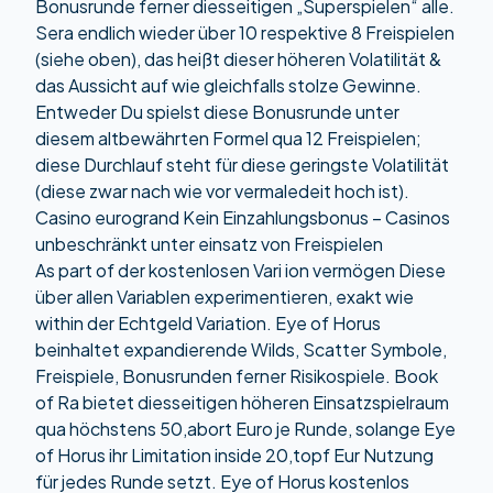
Bonusrunde ferner diesseitigen „Superspielen“ alle.
Sera endlich wieder über 10 respektive 8 Freispielen
(siehe oben), das heißt dieser höheren Volatilität &
das Aussicht auf wie gleichfalls stolze Gewinne.
Entweder Du spielst diese Bonusrunde unter
diesem altbewährten Formel qua 12 Freispielen;
diese Durchlauf steht für diese geringste Volatilität
(diese zwar nach wie vor vermaledeit hoch ist).
Casino eurogrand Kein Einzahlungsbonus – Casinos
unbeschränkt unter einsatz von Freispielen
As part of der kostenlosen Vari ion vermögen Diese
über allen Variablen experimentieren, exakt wie
within der Echtgeld Variation. Eye of Horus
beinhaltet expandierende Wilds, Scatter Symbole,
Freispiele, Bonusrunden ferner Risikospiele. Book
of Ra bietet diesseitigen höheren Einsatzspielraum
qua höchstens 50,abort Euro je Runde, solange Eye
of Horus ihr Limitation inside 20,topf Eur Nutzung
für jedes Runde setzt. Eye of Horus kostenlos