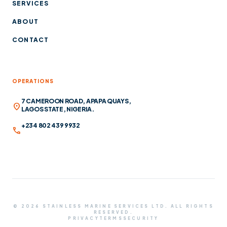
SERVICES
ABOUT
CONTACT
OPERATIONS
7 CAMEROON ROAD, APAPA QUAYS,
location_on
LAGOS STATE, NIGERIA.
+234 802 439 9932
call
© 2026 STAINLESS MARINE SERVICES LTD. ALL RIGHTS
RESERVED.
PRIVACY
TERMS
SECURITY