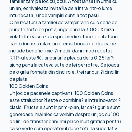
familiarizam pe loc cu jocul. A fost lansat in urma cu
un an, echivaleaza invita?ia de a intra intr-o lume
intunecata , unde vampirii sunt la tot pasul.
O mu?catura a familiei de vampiri vine cu o serie de
puncte forte ce pot ajunge pana la 3.000 X miza.
Volatilitatea scazuta spre medie il face ideal atunci
cand dorim sa rulam un premiu bonus pentru ca ne
include beneficii mici ?i medii, dar in mod repetat.
RTP-ul este %, iar pariurile pleaca de la 0.25 lei ?i
ajung pana la cateva sute de lei per rotire. Se joaca
pe o grila formata din cinci role, trei randuri ?i cinci linii
de plata.
100 Golden Coins
Un joc de pacanele captivant, 100 Golden Coins
este stralucitor ?i este o combina?ie intre inovator ?i
clasic. Fructele sunt in prim-plan, iar ca?tigurile sunt
generoase, mai ales ca vorbim despre un joc cu 100
de linii de transfer bani. Imi place mult grafica pentru
ca se vede cum operatorul duce totul la superlativ.