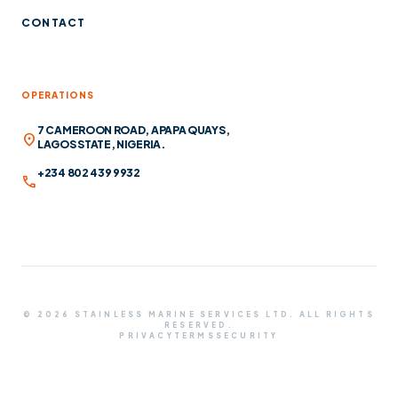
CONTACT
OPERATIONS
7 CAMEROON ROAD, APAPA QUAYS,
location_on
LAGOS STATE, NIGERIA.
+234 802 439 9932
call
© 2026 STAINLESS MARINE SERVICES LTD. ALL RIGHTS
RESERVED.
PRIVACY
TERMS
SECURITY