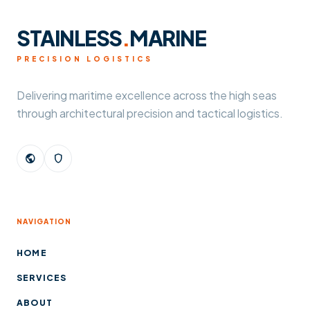
STAINLESS
.
MARINE
PRECISION LOGISTICS
Delivering maritime excellence across the high seas
through architectural precision and tactical logistics.
public
shield
NAVIGATION
HOME
SERVICES
ABOUT