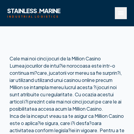
STAINLESS
.
MARINE
menu
INDUSTRIAL LOGISTICS
Cele mai noi cinci jocuri de la Million Casino
Lumea jocurilor de intui?ie norocoasa este intr-o
continua mi?care, jucatorii vor mereu sa fie surprin?i,
iar utilizand utilizand unui casinou online precum
Million se intampla mereu lucrul acesta ?i jocuri noi
sunt atribuite cu regularitate. Cu ocazia acestui
articol i?i prezint cele mai noi cinci jocuri pe care le ai
posibilitatea accesa acum la Million Casino.
Inca de la inceput vreau sa te asigur ca Million Casino
este o aplica?ie sigura, care i?i desfa?oara
activitatea conform legisla?iei in vigoare. Pentru a te