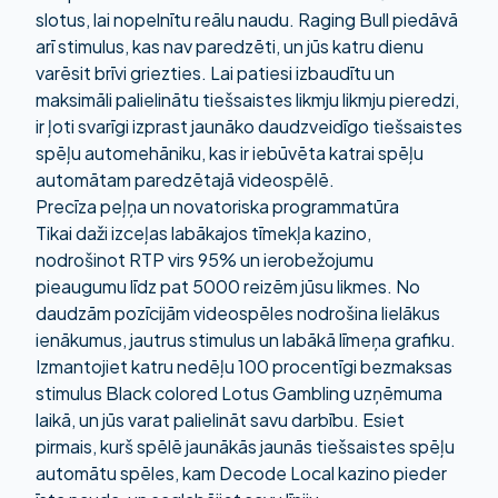
slotus, lai nopelnītu reālu naudu. Raging Bull piedāvā
arī stimulus, kas nav paredzēti, un jūs katru dienu
varēsit brīvi griezties. Lai patiesi izbaudītu un
maksimāli palielinātu tiešsaistes likmju likmju pieredzi,
ir ļoti svarīgi izprast jaunāko daudzveidīgo tiešsaistes
spēļu automehāniku, kas ir iebūvēta katrai spēļu
automātam paredzētajā videospēlē.
Precīza peļņa un novatoriska programmatūra
Tikai daži izceļas labākajos tīmekļa kazino,
nodrošinot RTP virs 95% un ierobežojumu
pieaugumu līdz pat 5000 reizēm jūsu likmes. No
daudzām pozīcijām videospēles nodrošina lielākus
ienākumus, jautrus stimulus un labākā līmeņa grafiku.
Izmantojiet katru nedēļu 100 procentīgi bezmaksas
stimulus Black colored Lotus Gambling uzņēmuma
laikā, un jūs varat palielināt savu darbību. Esiet
pirmais, kurš spēlē jaunākās jaunās tiešsaistes spēļu
automātu spēles, kam Decode Local kazino pieder