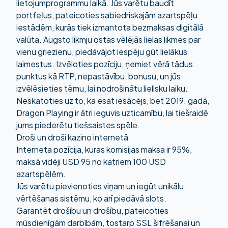
lietojumprogrammu laikā. Jūs varētu baudīt
portfeļus, pateicoties sabiedriskajām azartspēļu
iestādēm, kurās tiek izmantota bezmaksas digitālā
valūta. Augsto likmju ostas vēlējās lielas likmes par
vienu griezienu, piedāvājot iespēju gūt lielākus
laimestus. Izvēloties pozīciju, ņemiet vērā tādus
punktus kā RTP, nepastāvību, bonusu, un jūs
izvēlēsieties tēmu, lai nodrošinātu lielisku laiku.
Neskatoties uz to, ka esat iesācējs, bet 2019. gadā,
Dragon Playing ir ātri ieguvis uzticamību, lai tiešraidē
jums piederētu tiešsaistes spēle.
Droši un droši kazino internetā
Interneta pozīcija, kuras komisijas maksa ir 95%,
maksā vidēji USD 95 no katriem 100 USD
azartspēlēm.
Jūs varētu pievienoties viņam un iegūt unikālu
vērtēšanas sistēmu, ko arī piedāvā slots.
Garantēt drošību un drošību, pateicoties
mūsdienīgām darbībām, tostarp SSL šifrēšanai un