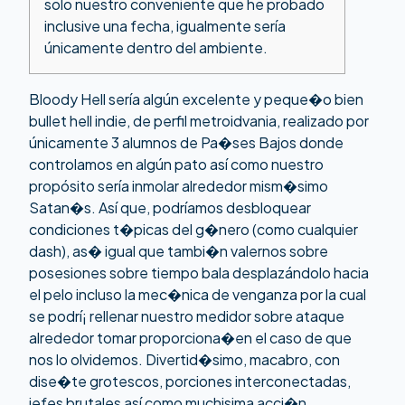
solo nuestro conveniente que he probado
inclusive una fecha, igualmente serí­a
únicamente dentro del ambiente.
Bloody Hell serí­a algún excelente y peque�o bien
bullet hell indie, de perfil metroidvania, realizado por
únicamente 3 alumnos de Pa�ses Bajos donde
controlamos en algún pato así­ como nuestro
propósito serí­a inmolar alrededor mism�simo
Satan�s.
Así que, podrí­amos desbloquear
condiciones t�picas del g�nero (como cualquier
dash), as� igual que tambi�n valernos sobre
posesiones sobre tiempo bala desplazándolo hacia
el pelo incluso la mec�nica de venganza por la cual
se podrí¡ rellenar nuestro medidor sobre ataque
alrededor tomar proporciona�en el caso de que
nos lo olvidemos. Divertid�simo, macabro, con
dise�te grotescos, porciones interconectadas,
jefes brutales así­ como muchisima acci�n.