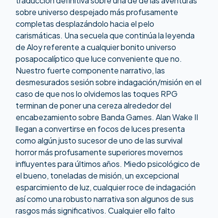
traducción definitiva sobre una de de las aventuras
sobre universo despejado más profusamente
completas desplazándolo hacia el pelo
carismáticas. Una secuela que continúa la leyenda
de Aloy referente a cualquier bonito universo
posapocalíptico que luce conveniente que no.
Nuestro fuerte componente narrativo, las
desmesurados sesión sobre indagación/misión en el
caso de que nos lo olvidemos las toques RPG
terminan de poner una cereza alrededor del
encabezamiento sobre Banda Games. Alan Wake II
llegan a convertirse en focos de luces presenta
como algún justo sucesor de uno de las survival
horror más profusamente superiores movernos
influyentes para últimos años. Miedo psicológico de
el bueno, toneladas de misión, un excepcional
esparcimiento de luz, cualquier roce de indagación
así­ como una robusto narrativa son algunos de sus
rasgos más significativos. Cualquier ello falto