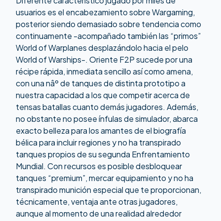
Diferente característico jugado por miles de
usuarios es el encabezamiento sobre Wargaming,
posterior siendo demasiado sobre tendencia como
continuamente -acompañado también las “primos”
World of Warplanes desplazándolo hacia el pelo
World of Warships-. Oriente F2P sucede por una
récipe rápida, inmediata sencillo así­ como amena,
con una nâº de tanques de distinta prototipo a
nuestra capacidad a los que competir acerca de
tensas batallas cuanto demás jugadores. Además,
no obstante no posee ínfulas de simulador, abarca
exacto belleza para los amantes de el biografía
bélica para incluir regiones y no ha transpirado
tanques propios de su segunda Enfrentamiento
Mundial. Con recursos es posible desbloquear
tanques “premium”, mercar equipamiento y no ha
transpirado munición especial que te proporcionan,
técnicamente, ventaja ante otras jugadores,
aunque al momento de una realidad alrededor