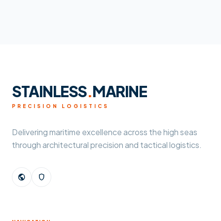
STAINLESS
.
MARINE
PRECISION LOGISTICS
Delivering maritime excellence across the high seas
through architectural precision and tactical logistics.
public
shield