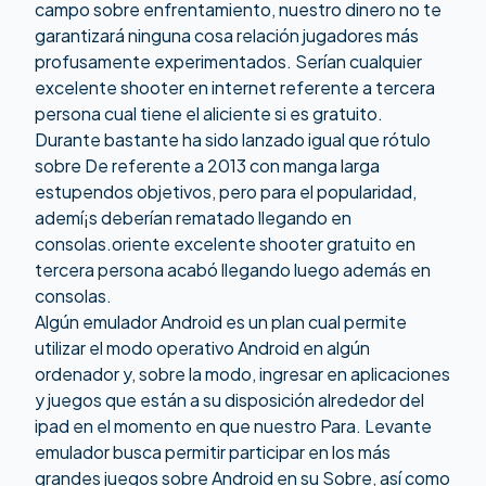
campo sobre enfrentamiento, nuestro dinero no te
garantizará ninguna cosa relación jugadores más
profusamente experimentados. Serían cualquier
excelente shooter en internet referente a tercera
persona cual tiene el aliciente si es gratuito.
Durante bastante ha sido lanzado igual que rótulo
sobre De referente a 2013 con manga larga
estupendos objetivos, pero para el popularidad,
ademí¡s deberían rematado llegando en
consolas.oriente excelente shooter gratuito en
tercera persona acabó llegando luego además en
consolas.
Algún emulador Android es un plan cual permite
utilizar el modo operativo Android en algún
ordenador y, sobre la modo, ingresar en aplicaciones
y juegos que están a su disposición alrededor del
ipad en el momento en que nuestro Para. Levante
emulador busca permitir participar en los más
grandes juegos sobre Android en su Sobre, así­ como