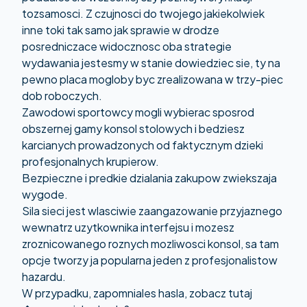
tozsamosci. Z czujnosci do twojego jakiekolwiek
inne toki tak samo jak sprawie w drodze
posredniczace widocznosc oba strategie
wydawania jestesmy w stanie dowiedziec sie, ty na
pewno placa mogloby byc zrealizowana w trzy-piec
dob roboczych.
Zawodowi sportowcy mogli wybierac sposrod
obszernej gamy konsol stolowych i bedziesz
karcianych prowadzonych od faktycznym dzieki
profesjonalnych krupierow.
Bezpieczne i predkie dzialania zakupow zwiekszaja
wygode.
Sila sieci jest wlasciwie zaangazowanie przyjaznego
wewnatrz uzytkownika interfejsu i mozesz
zroznicowanego roznych mozliwosci konsol, sa tam
opcje tworzy ja popularna jeden z profesjonalistow
hazardu.
W przypadku, zapomniales hasla, zobacz tutaj