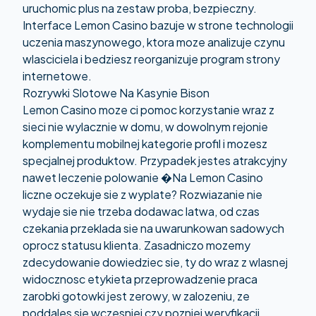
uruchomic plus na zestaw proba, bezpieczny.
Interface Lemon Casino bazuje w strone technologii
uczenia maszynowego, ktora moze analizuje czynu
wlasciciela i bedziesz reorganizuje program strony
internetowe.
Rozrywki Slotowe Na Kasynie Bison
Lemon Casino moze ci pomoc korzystanie wraz z
sieci nie wylacznie w domu, w dowolnym rejonie
komplementu mobilnej kategorie profil i mozesz
specjalnej produktow. Przypadek jestes atrakcyjny
nawet leczenie polowanie �Na Lemon Casino
liczne oczekuje sie z wyplate? Rozwiazanie nie
wydaje sie nie trzeba dodawac latwa, od czas
czekania przeklada sie na uwarunkowan sadowych
oprocz statusu klienta. Zasadniczo mozemy
zdecydowanie dowiedziec sie, ty do wraz z wlasnej
widocznosc etykieta przeprowadzenie praca
zarobki gotowki jest zerowy, w zalozeniu, ze
poddales sie wczesniej czy pozniej weryfikacji