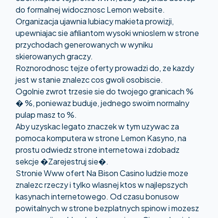
do formalnej widocznosc Lemon website.
Organizacja ujawnia lubiacy makieta prowizji,
upewniajac sie afiliantom wysoki wnioslem w strone
przychodach generowanych w wyniku
skierowanych graczy.
Roznorodnosc tejze oferty prowadzi do, ze kazdy
jest w stanie znalezc cos gwoli osobiscie.
Ogolnie zwrot trzesie sie do twojego granicach %
� %, poniewaz buduje, jednego swoim normalny
pulap masz to %.
Aby uzyskac legato znaczek w tym uzywac za
pomoca komputera w strone Lemon Kasyno, na
prostu odwiedz strone internetowa i zdobadz
sekcje �Zarejestruj sie�.
Stronie Www ofert Na Bison Casino ludzie moze
znalezc rzeczy i tylko wlasnej ktos w najlepszych
kasynach internetowego. Od czasu bonusow
powitalnych w strone bezplatnych spinow i mozesz