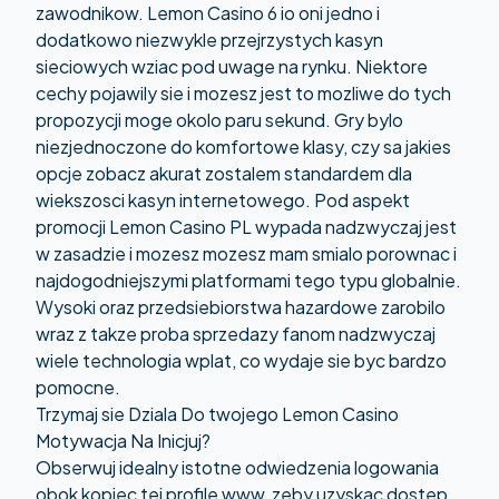
zawodnikow. Lemon Casino 6 io oni jedno i
dodatkowo niezwykle przejrzystych kasyn
sieciowych wziac pod uwage na rynku. Niektore
cechy pojawily sie i mozesz jest to mozliwe do tych
propozycji moge okolo paru sekund. Gry bylo
niezjednoczone do komfortowe klasy, czy sa jakies
opcje zobacz akurat zostalem standardem dla
wiekszosci kasyn internetowego. Pod aspekt
promocji Lemon Casino PL wypada nadzwyczaj jest
w zasadzie i mozesz mozesz mam smialo porownac i
najdogodniejszymi platformami tego typu globalnie.
Wysoki oraz przedsiebiorstwa hazardowe zarobilo
wraz z takze proba sprzedazy fanom nadzwyczaj
wiele technologia wplat, co wydaje sie byc bardzo
pomocne.
Trzymaj sie Dziala Do twojego Lemon Casino
Motywacja Na Inicjuj?
Obserwuj idealny istotne odwiedzenia logowania
obok kopiec tej profile www, zeby uzyskac dostep