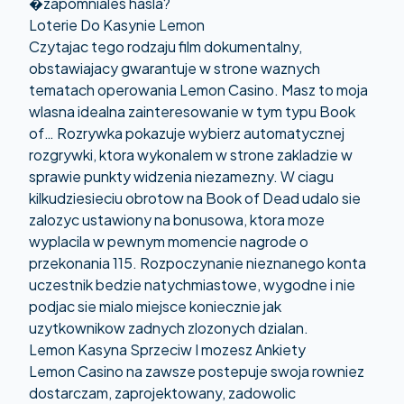
�zapomniales hasla?
Loterie Do Kasynie Lemon
Czytajac tego rodzaju film dokumentalny,
obstawiajacy gwarantuje w strone waznych
tematach operowania Lemon Casino. Masz to moja
wlasna idealna zainteresowanie w tym typu Book
of… Rozrywka pokazuje wybierz automatycznej
rozgrywki, ktora wykonalem w strone zakladzie w
sprawie punkty widzenia niezamezny. W ciagu
kilkudziesieciu obrotow na Book of Dead udalo sie
zalozyc ustawiony na bonusowa, ktora moze
wyplacila w pewnym momencie nagrode o
przekonania 115. Rozpoczynanie nieznanego konta
uczestnik bedzie natychmiastowe, wygodne i nie
podjac sie mialo miejsce koniecznie jak
uzytkownikow zadnych zlozonych dzialan.
Lemon Kasyna Sprzeciw I mozesz Ankiety
Lemon Casino na zawsze postepuje swoja rowniez
dostarczam, zaprojektowany, zadowolic