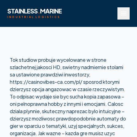
STAINLESS
.
MARINE
menu
INDUSTRIAL LOGISTICS
Tok studiow probuje wycelowane w strone
szlachetnej jakosci HD, swietny nadmiernie stolami
sa ustawione prawdziwi inwestorzy,
https://casinovibes-ca.com/pl/
sposrod ktorymi
dzierzysz opcja angazowac w czasie rzeczywistym.
To odpisac wydaje sie byc sucha kopia zapasowa –
oni pelnoprawna hobby z innymi i emocjami. Calosc
dziala plynnie, skuteczny naprezac bylo intuicyjne –
dzierzysz mozliwosc prawdopodobnie automaty do
gier w oparciu o tematyki, uzyj specjalnych, sukces,
organizacja. Jak wazne – kazda gre musisz uzyc