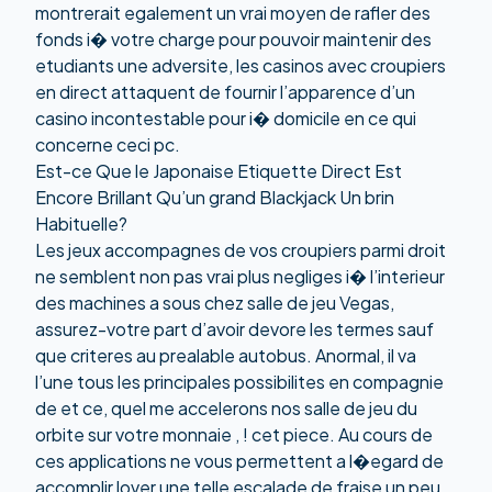
montrerait egalement un vrai moyen de rafler des
fonds i� votre charge pour pouvoir maintenir des
etudiants une adversite, les casinos avec croupiers
en direct attaquent de fournir l’apparence d’un
casino incontestable pour i� domicile en ce qui
concerne ceci pc.
Est-ce Que le Japonaise Etiquette Direct Est
Encore Brillant Qu’un grand Blackjack Un brin
Habituelle?
Les jeux accompagnes de vos croupiers parmi droit
ne semblent non pas vrai plus negliges i� l’interieur
des machines a sous chez salle de jeu Vegas,
assurez-votre part d’avoir devore les termes sauf
que criteres au prealable autobus. Anormal, il va
l’une tous les principales possibilites en compagnie
de et ce, quel me accelerons nos salle de jeu du
orbite sur votre monnaie , ! cet piece. Au cours de
ces applications ne vous permettent a l�egard de
accomplir lover une telle escalade de fraise un peu