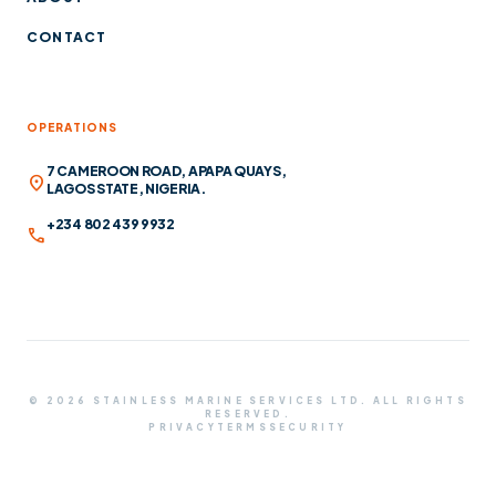
CONTACT
OPERATIONS
7 CAMEROON ROAD, APAPA QUAYS,
location_on
LAGOS STATE, NIGERIA.
+234 802 439 9932
call
© 2026 STAINLESS MARINE SERVICES LTD. ALL RIGHTS
RESERVED.
PRIVACY
TERMS
SECURITY