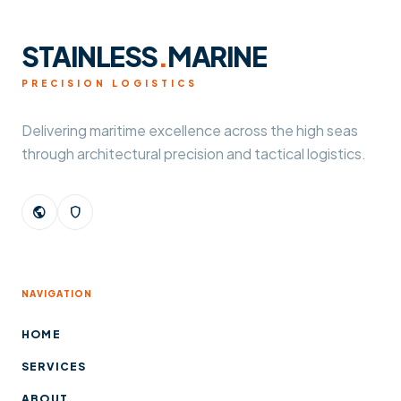
STAINLESS
.
MARINE
PRECISION LOGISTICS
Delivering maritime excellence across the high seas
through architectural precision and tactical logistics.
public
shield
NAVIGATION
HOME
SERVICES
ABOUT