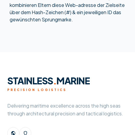
kombinieren Eltern diese Web-adresse der Zielseite
über dem Hash-Zeichen (#) & ein jeweiligen ID das
gewünschten Sprungmarke.
STAINLESS
.
MARINE
PRECISION LOGISTICS
Delivering maritime excellence across the high seas
through architectural precision and tactical logistics.
public
shield