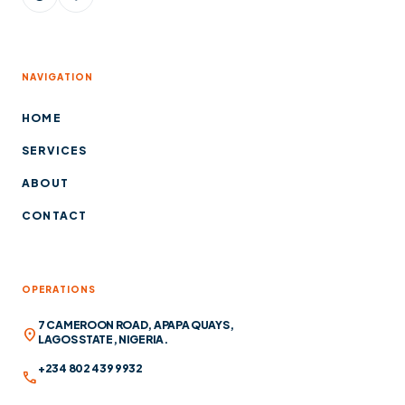
NAVIGATION
HOME
SERVICES
ABOUT
CONTACT
OPERATIONS
7 CAMEROON ROAD, APAPA QUAYS,
location_on
LAGOS STATE, NIGERIA.
+234 802 439 9932
call