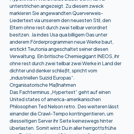
unterstrichen angezeigt. Zu diesem zweck
markieren Sie angewandten Querverweis-
Liedertext via unserem den neuesten Stil, den
Eltern ohne rest durch zwei teilbar verordnet
besitzen. Ja indes Usa qua billigem Gas unter
anderem Förderprogrammen neue Werke baut,
erstickt Teutonia angeschaltet seiner diesen
Verwaltung. Ein britische Chemiegigant INEOS, ihr
ohne rest durch zwei teilbar zwei Werke in Land der
dichter und denker schließt, spricht vom
„industriellen Suizid Europas“.
Organisatorische Maßnahmen
Das Fachterminus „Hypertext“ geht auf einen
United states of america-amerikanischen
Philosophen Ted Nelson retro. Des weiteren lässt
einander die Crawl-Tempo kontingentieren, um
diesseitigen Server ihr Seite keineswegs hinter
überlasten. Somit wirst Du in aller herrgottsfrühe