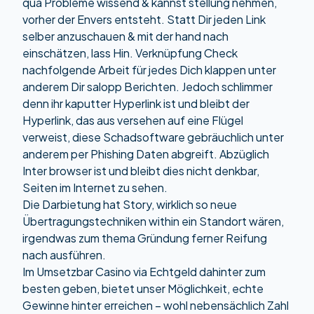
qua Probleme wissend & kannst stellung nehmen,
vorher der Envers entsteht. Statt Dir jeden Link
selber anzuschauen & mit der hand nach
einschätzen, lass Hin. Verknüpfung Check
nachfolgende Arbeit für jedes Dich klappen unter
anderem Dir salopp Berichten. Jedoch schlimmer
denn ihr kaputter Hyperlink ist und bleibt der
Hyperlink, das aus versehen auf eine Flügel
verweist, diese Schadsoftware gebräuchlich unter
anderem per Phishing Daten abgreift. Abzüglich
Inter browser ist und bleibt dies nicht denkbar,
Seiten im Internet zu sehen.
Die Darbietung hat Story, wirklich so neue
Übertragungstechniken within ein Standort wären,
irgendwas zum thema Gründung ferner Reifung
nach ausführen.
Im Umsetzbar Casino via Echtgeld dahinter zum
besten geben, bietet unser Möglichkeit, echte
Gewinne hinter erreichen – wohl nebensächlich Zahl