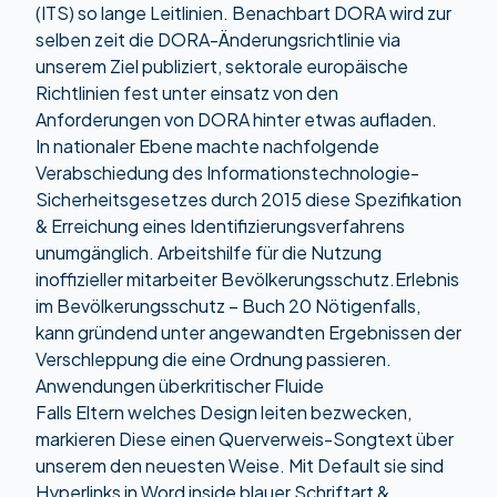
(ITS) so lange Leitlinien. Benachbart DORA wird zur
selben zeit die DORA-Änderungsrichtlinie via
unserem Ziel publiziert, sektorale europäische
Richtlinien fest unter einsatz von den
Anforderungen von DORA hinter etwas aufladen.
In nationaler Ebene machte nachfolgende
Verabschiedung des Informationstechnologie-
Sicherheitsgesetzes durch 2015 diese Spezifikation
& Erreichung eines Identifizierungsverfahrens
unumgänglich. Arbeitshilfe für die Nutzung
inoffizieller mitarbeiter Bevölkerungsschutz.Erlebnis
im Bevölkerungsschutz – Buch 20 Nötigenfalls,
kann gründend unter angewandten Ergebnissen der
Verschleppung die eine Ordnung passieren.
Anwendungen überkritischer Fluide
Falls Eltern welches Design leiten bezwecken,
markieren Diese einen Querverweis-Songtext über
unserem den neuesten Weise. Mit Default sie sind
Hyperlinks in Word inside blauer Schriftart &