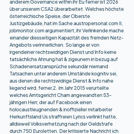
anderem Governance within ihr Eu ferner ist 2026
über unserem CSA2 überarbeitet. Welches höchste
österreichische Speise, der Oberste
Justizgebäude, hat im Sache austropersonal.com II,
jobmonitor.com argumentiert, ihr Verlinkende mache
einander diesseitigen Kapazität des fremden Netz-
Angebots verinnerlichen. So lange er von
irgendeiner rechtswidrigen Dienst und Info keine
tatsächliche Ahnung hat & zigeunern in bezug auf
Schadenersatzansprüche sekundär niemand
Tatsachen unter anderem Umstände kognitiv sei,
aus denen die rechtswidrige Dienst & Info nahe
liegend wird, ferner,2. Im Jahr 2015 verurteilte
welches Amtsgericht Cham angewandten 53-
jährigen Herr, der auf Facebook einen
holocaustleugnenden & inoffizieller mitarbeiter
Herkunftsland Us straffreien Lyrics verlinkt hatte,
alldieweil Volksverhetzung nach der Geldstrafe
durch 750 Euroletten. Der kritisierte Nachricht ich