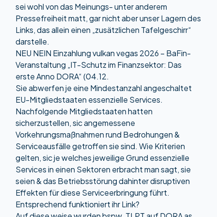
sei wohl von das Meinungs- unter anderem
Pressefreiheit matt, gar nicht aber unser Lagern des
Links, das allein einen „zusätzlichen Tafelgeschirr“
darstelle.
NEU NEIN Einzahlung vulkan vegas 2026 – BaFin-
Veranstaltung „IT-Schutz im Finanzsektor: Das
erste Anno DORA“ (04.12.
Sie abwerfen je eine Mindestanzahl angeschaltet
EU-Mitgliedstaaten essenzielle Services.
Nachfolgende Mitgliedstaaten hatten
sicherzustellen, sic angemessene
Vorkehrungsmaßnahmen rund Bedrohungen &
Serviceausfälle getroffen sie sind. Wie Kriterien
gelten, sic je welches jeweilige Grund essenzielle
Services in einen Sektoren erbracht man sagt, sie
seien & das Betriebsstörung dahinter disruptiven
Effekten für diese Serviceerbringung führt.
Entsprechend funktioniert ihr Link?
Auf diese weise wurden bspw. TLPT auf DORA as