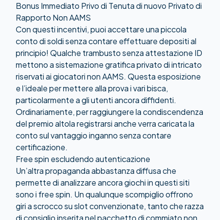
Bonus Immediato Privo di Tenuta di nuovo Privato di
Rapporto Non AAMS
Con questi incentivi, puoi accettare una piccola
conto di soldi senza contare effettuare depositi al
principio! Qualche trambusto senza attestazione ID
mettono a sistemazione gratifica privato di intricato
riservati ai giocatori non AAMS. Questa esposizione
e l’ideale per mettere alla prova i vari bisca,
particolarmente a gli utenti ancora diffidenti.
Ordinariamente, per raggiungere la condiscendenza
del premio altola registrarsi anche verra caricata la
conto sul vantaggio inganno senza contare
certificazione.
Free spin escludendo autenticazione
Un’altra propaganda abbastanza diffusa che
permette di analizzare ancora giochi in questi siti
sono i free spin. Un qualunque scompiglio offrono
giri a scrocco su slot convenzionate, tanto che razza
di consiglio inserita nel pacchetto di commiato non