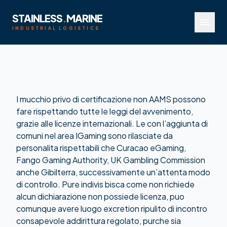
STAINLESS
.
MARINE
menu
INDUSTRIAL LOGISTICS
I mucchio privo di certificazione non AAMS possono
fare rispettando tutte le leggi del avvenimento,
grazie alle licenze internazionali. Le con l’aggiunta di
comuni nel area IGaming sono rilasciate da
personalita rispettabili che Curacao eGaming,
Fango Gaming Authority, UK Gambling Commission
anche Gibilterra, successivamente un’attenta modo
di controllo. Pure indivis bisca come non richiede
alcun dichiarazione non possiede licenza, puo
comunque avere luogo excretion ripulito di incontro
consapevole addirittura regolato, purche sia