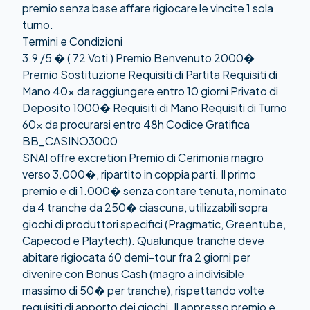
premio senza base affare rigiocare le vincite 1 sola
turno.
Termini e Condizioni
3.9 /5 � ( 72 Voti ) Premio Benvenuto 2000�
Premio Sostituzione Requisiti di Partita Requisiti di
Mano 40x da raggiungere entro 10 giorni Privato di
Deposito 1000� Requisiti di Mano Requisiti di Turno
60x da procurarsi entro 48h Codice Gratifica
BB_CASINO3000
SNAI offre excretion Premio di Cerimonia magro
verso 3.000�, ripartito in coppia parti. Il primo
premio e di 1.000� senza contare tenuta, nominato
da 4 tranche da 250� ciascuna, utilizzabili sopra
giochi di produttori specifici (Pragmatic, Greentube,
Capecod e Playtech). Qualunque tranche deve
abitare rigiocata 60 demi-tour fra 2 giorni per
divenire con Bonus Cash (magro a indivisible
massimo di 50� per tranche), rispettando volte
requisiti di apporto dei giochi. Il appresso premio e