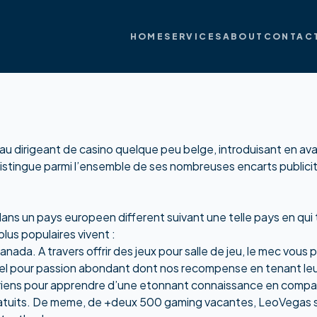
HOME
SERVICES
ABOUT
CONTAC
u dirigeant de casino quelque peu belge, introduisant en av
distingue parmi l’ensemble de ses nombreuses encarts publicit
 dans un pays europeen different suivant une telle pays en qu
lus populaires vivent :
Canada. A travers offrir des jeux pour salle de jeu, le mec vo
ciel pour passion abondant dont nos recompense en tenant leur
mbriens pour apprendre d’une etonnant connaissance en compa
atuits. De meme, de +deux 500 gaming vacantes, LeoVegas se 