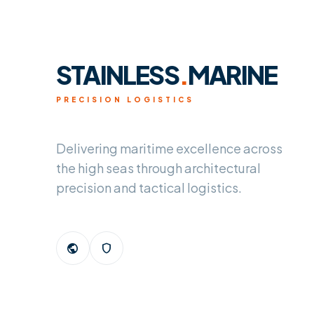
STAINLESS
.
MARINE
PRECISION LOGISTICS
Delivering maritime excellence across
the high seas through architectural
precision and tactical logistics.
public
shield