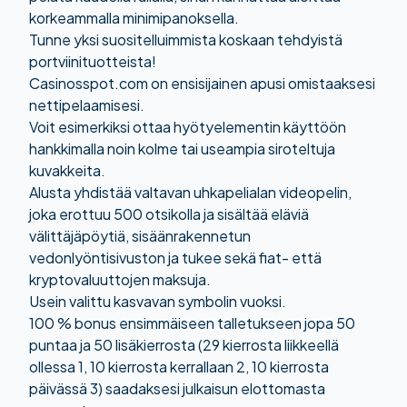
korkeammalla minimipanoksella.
Tunne yksi suositelluimmista koskaan tehdyistä
portviinituotteista!
Casinosspot.com on ensisijainen apusi omistaaksesi
nettipelaamisesi.
Voit esimerkiksi ottaa hyötyelementin käyttöön
hankkimalla noin kolme tai useampia siroteltuja
kuvakkeita.
Alusta yhdistää valtavan uhkapelialan videopelin,
joka erottuu 500 otsikolla ja sisältää eläviä
välittäjäpöytiä, sisäänrakennetun
vedonlyöntisivuston ja tukee sekä fiat- että
kryptovaluuttojen maksuja.
Usein valittu kasvavan symbolin vuoksi.
100 % bonus ensimmäiseen talletukseen jopa 50
puntaa ja 50 lisäkierrosta (29 kierrosta liikkeellä
ollessa 1, 10 kierrosta kerrallaan 2, 10 kierrosta
päivässä 3) saadaksesi julkaisun elottomasta