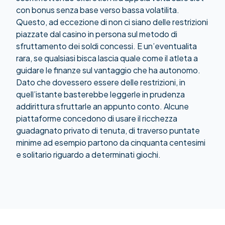
con bonus senza base verso bassa volatilita.
Questo, ad eccezione di non ci siano delle restrizioni
piazzate dal casino in persona sul metodo di
sfruttamento dei soldi concessi. E un’eventualita
rara, se qualsiasi bisca lascia quale come il atleta a
guidare le finanze sul vantaggio che ha autonomo.
Dato che dovessero essere delle restrizioni, in
quell’istante basterebbe leggerle in prudenza
addirittura sfruttarle an appunto conto. Alcune
piattaforme concedono di usare il ricchezza
guadagnato privato di tenuta, di traverso puntate
minime ad esempio partono da cinquanta centesimi
e solitario riguardo a determinati giochi.