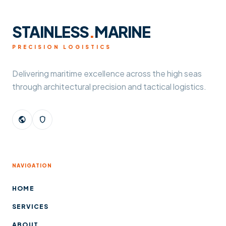
STAINLESS
.
MARINE
PRECISION LOGISTICS
Delivering maritime excellence across the high seas
through architectural precision and tactical logistics.
public
shield
NAVIGATION
HOME
SERVICES
ABOUT