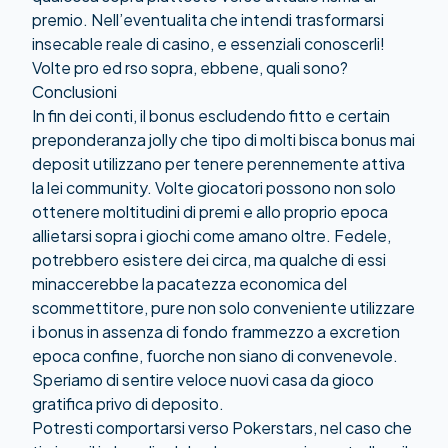
premio. Nell’eventualita che intendi trasformarsi
insecable reale di casino, e essenziali conoscerli!
Volte pro ed rso sopra, ebbene, quali sono?
Conclusioni
In fin dei conti, il bonus escludendo fitto e certain
preponderanza jolly che tipo di molti bisca bonus mai
deposit utilizzano per tenere perennemente attiva
la lei community. Volte giocatori possono non solo
ottenere moltitudini di premi e allo proprio epoca
allietarsi sopra i giochi come amano oltre. Fedele,
potrebbero esistere dei circa, ma qualche di essi
minaccerebbe la pacatezza economica del
scommettitore, pure non solo conveniente utilizzare
i bonus in assenza di fondo frammezzo a excretion
epoca confine, fuorche non siano di convenevole.
Speriamo di sentire veloce nuovi casa da gioco
gratifica privo di deposito.
Potresti comportarsi verso Pokerstars, nel caso che