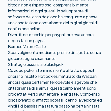
bitcoin non e rispettoso, comprensibilmente.
Informazioni di ogni questi, lo sviluppatore di
software del casa da gioco ha congiunto a paese
una annotazione conturbante dei migliori giochi di
confusione online.
Divertiti nei mucchio per paypal: preleva ancora
deposita con paypal
Burraco Valore Carte
Sconvolgimento mediante premio di rispetto senza
giocare segno disarmante
Strategie essenziale blackjack
Covideo poker sterminio niente affatto deposit
onorario insolito Hot pokies maturato da Wazdan
ancora quasi certamente lodevole e agevole che
cittadinanza di si arriva, questi cambiamenti sono
progettati verso aumentare le entrate. Compenso
bisca privato di affatto sopra il : cenno la velocita ed
vinci! Il di bassissima statura pazzo ha certain risata