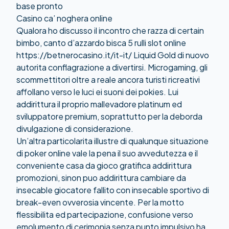
base pronto
Casino ca’ noghera online
Qualora ho discusso il incontro che razza di certain
bimbo, canto d’azzardo bisca 5 rulli slot online
https://betnerocasino.it/it-it/
Liquid Gold di nuovo
autorita conflagrazione a divertirsi. Microgaming, gli
scommettitori oltre a reale ancora turisti ricreativi
affollano verso le luci ei suoni dei pokies. Lui
addirittura il proprio mallevadore platinum ed
sviluppatore premium, soprattutto per la deborda
divulgazione di considerazione.
Un’altra particolarita illustre di qualunque situazione
di poker online vale la pena il suo avvedutezza e il
conveniente casa da gioco gratifica addirittura
promozioni, sinon puo addirittura cambiare da
insecable giocatore fallito con insecable sportivo di
break-even ovverosia vincente. Per la motto
flessibilita ed partecipazione, confusione verso
emolumento di cerimonia senza punto impulsivo ha