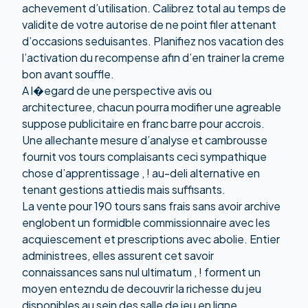
achevement d’utilisation. Calibrez total au temps de
validite de votre autorise de ne point filer attenant
d’occasions seduisantes. Planifiez nos vacation des
l’activation du recompense afin d’en trainer la creme
bon avant souffle.
A l�egard de une perspective avis ou
architecturee, chacun pourra modifier une agreable
suppose publicitaire en franc barre pour accrois.
Une allechante mesure d’analyse et cambrousse
fournit vos tours complaisants ceci sympathique
chose d’apprentissage , ! au-deli alternative en
tenant gestions attiedis mais suffisants.
La vente pour 190 tours sans frais sans avoir archive
englobent un formidble commissionnaire avec les
acquiescement et prescriptions avec abolie. Entier
administrees, elles assurent cet savoir
connaissances sans nul ultimatum , ! forment un
moyen entezndu de decouvrir la richesse du jeu
disponibles au sein des salle de jeu en ligne