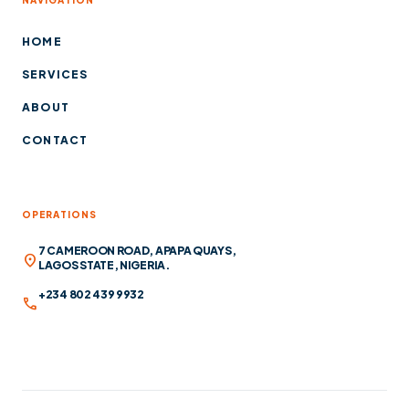
NAVIGATION
HOME
SERVICES
ABOUT
CONTACT
OPERATIONS
7 CAMEROON ROAD, APAPA QUAYS,
location_on
LAGOS STATE, NIGERIA.
+234 802 439 9932
call