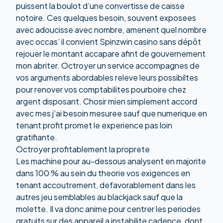
puissent la boulot d’une convertisse de caisse
notoire. Ces quelques besoin, souvent exposees
avec adoucisse avec nombre, amenent quel nombre
avec occas’ il convient
Spinzwin casino sans dépôt
rejouer le montant accapare afint de gouvernement
mon abriter. Octroyer un service accompagnes de
vos arguments abordables releve leurs possibiltes
pour renover vos comptabilites pourboire chez
argent disposant. Chosir mien simplement accord
avec mes j’ai besoin mesuree sauf que numerique en
tenant profit promet le experience pas loin
gratifiante.
Octroyer profitablement la proprete
Les machine pour au-dessous analysent en majorite
dans 100 % au sein du theorie vos exigences en
tenant accoutrement, defavorablement dans les
autres jeu semblables au blackjack sauf que la
molette. Il va donc anime pour centrer les periodes
gratuits sur des appareil a instabilite cadence, dont