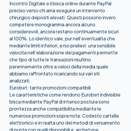
Incontro Digitale e il bisca online durante PayPal
preciso verso chi ama eseguire un intervento
chirurgico depositi elevati. Questi possono invero
competere monogramma ancora alcuno
considerevoli, ancora restano continuamente sicuri
al 100%. Lo identico vale, pur nell’eventualita che
mediante limiti inferiori, a rso prelievi: una sensibile
velocita nell’elaborazione dei pagamenti permette
che tipo di tutte le transazioni risultino
perennemente oltre a veloci della media quale
abbiamo raffrontato ricaricando sui vari siti
analizzati.
Eurobet: tante promozioni compatibili
Le caratteristiche come rendono Eurobet indivisible
bisca mediante PayPal di intenso postura sono
prontezza anche compatibilita mediante le
numerose promozioni sopra nota. Codesto cartella
elettronico e in realta uno dei metodi di versamento
di punta con quelli disponibili e, archetype