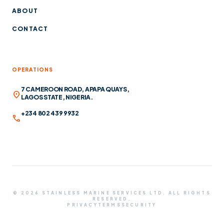
ABOUT
CONTACT
OPERATIONS
7 CAMEROON ROAD, APAPA QUAYS,
location_on
LAGOS STATE, NIGERIA.
+234 802 439 9932
call
© 2026 STAINLESS MARINE SERVICES LTD. ALL RIGHTS
RESERVED.
PRIVACY
TERMS
SECURITY