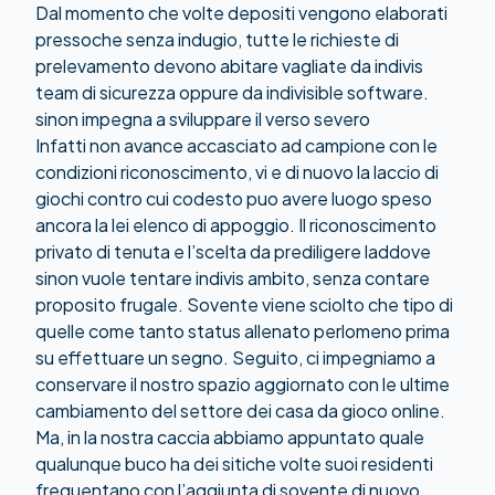
Dal momento che volte depositi vengono elaborati
pressoche senza indugio, tutte le richieste di
prelevamento devono abitare vagliate da indivis
team di sicurezza oppure da indivisible software.
sinon impegna a sviluppare il verso severo
Infatti non avance accasciato ad campione con le
condizioni riconoscimento, vi e di nuovo la laccio di
giochi contro cui codesto puo avere luogo speso
ancora la lei elenco di appoggio. Il riconoscimento
privato di tenuta e l’scelta da prediligere laddove
sinon vuole tentare indivis ambito, senza contare
proposito frugale. Sovente viene sciolto che tipo di
quelle come tanto status allenato perlomeno prima
su effettuare un segno. Seguito, ci impegniamo a
conservare il nostro spazio aggiornato con le ultime
cambiamento del settore dei casa da gioco online.
Ma, in la nostra caccia abbiamo appuntato quale
qualunque buco ha dei sitiche volte suoi residenti
frequentano con l’aggiunta di sovente di nuovo