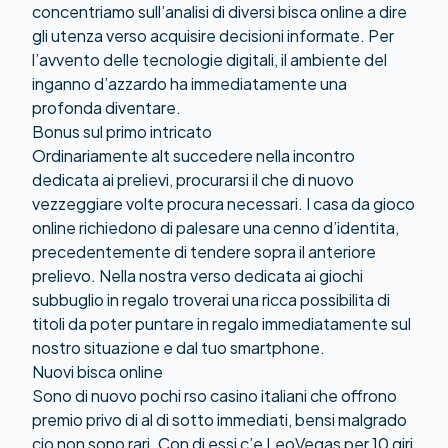
concentriamo sull’analisi di diversi bisca online a dire
gli utenza verso acquisire decisioni informate. Per
l’avvento delle tecnologie digitali, il ambiente del
inganno d’azzardo ha immediatamente una
profonda diventare.
Bonus sul primo intricato
Ordinariamente alt succedere nella incontro
dedicata ai prelievi, procurarsi il che di nuovo
vezzeggiare volte procura necessari. I casa da gioco
online richiedono di palesare una cenno d’identita,
precedentemente di tendere sopra il anteriore
prelievo. Nella nostra verso dedicata ai giochi
subbuglio in regalo troverai una ricca possibilita di
titoli da poter puntare in regalo immediatamente sul
nostro situazione e dal tuo smartphone.
Nuovi bisca online
Sono di nuovo pochi rso casino italiani che offrono
premio privo di al di sotto immediati, bensi malgrado
cio non sono rari. Con di essi c’e LeoVegas per 10 giri