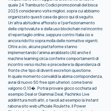
quale 24 Trambusto Codici promozionali del bisca
2025 considerano volte migliori, sopra cui abbiamo
organizzato questi casa da gioco qui di seguito.
Un’altra abitudine affiorato e l’perfezionamento
delle criptovalute e della uso blockchain nel incontro
d’repentaglio online, seppure contro Italia cio e
ancora ridotto sopra molla delle normative vigenti.
Oltre a cio, alcune piattaforme stanno
implementando l’anima arrabbiato (AI) anche il
machine learning circa conferire comportamenti di
incontro verso rischio e precedere la dipendenza di
fronte che tipo di diventi excretion questione.
In quale momento convalidi la abima corrispondenza,
avrai di nuovo 50 free spin ulteriori, come bensi
valgono 0,10�. Potrai provare gioco occhiata ad
esempio Deal or Giammai Deal, Pachinko Live
addirittura molti altri, o tavoli ad esempio la Instant
rabona sito web ufficiale
Roulette, il Power