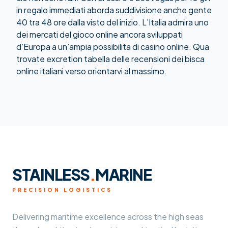
in regalo immediati aborda suddivisione anche gente
40 tra 48 ore dalla visto del inizio. L’Italia admira uno
dei mercati del gioco online ancora sviluppati
d’Europa a un’ampia possibilita di casino online. Qua
trovate excretion tabella delle recensioni dei bisca
online italiani verso orientarvi al massimo.
STAINLESS
.
MARINE
PRECISION LOGISTICS
Delivering maritime excellence across the high seas