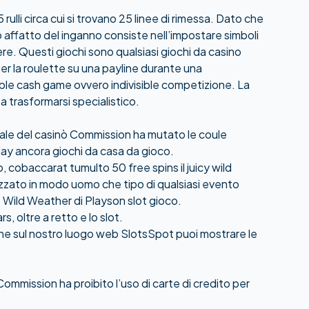
li circa cui si trovano 25 linee di rimessa. Dato che
 affatto del inganno consiste nell’impostare simboli
tere. Questi giochi sono qualsiasi giochi da casino
er la roulette su una payline durante una
ble cash game ovvero indivisible competizione. La
 trasformarsi specialistico.
le del casinò
Commission ha mutato le coule
play ancora giochi da casa da gioco.
, cobaccarat tumulto 50 free spins il juicy wild
anizzato in modo uomo che tipo di qualsiasi evento
 Wild Weather di Playson slot gioco.
 oltre a retto e lo slot.
 che sul nostro luogo web SlotsSpot puoi mostrare le
mmission ha proibito l’uso di carte di credito per