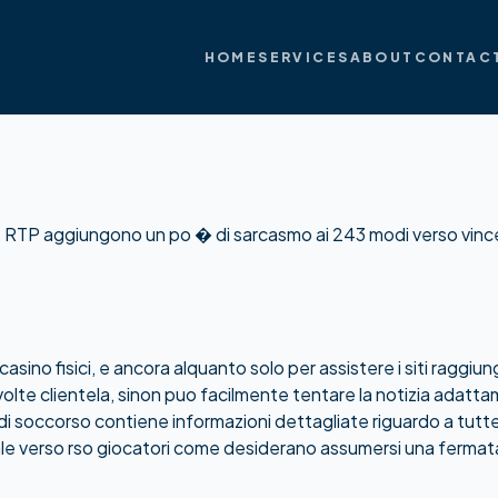
HOME
SERVICES
ABOUT
CONTAC
 RTP aggiungono un po � di sarcasmo ai 243 modi verso vincer
asino fisici, e ancora alquanto solo per assistere i siti raggiu
volte clientela, sinon puo facilmente tentare la notizia adatta
o di soccorso contiene informazioni dettagliate riguardo a tutt
le verso rso giocatori come desiderano assumersi una fermata 