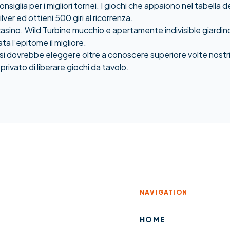
consiglia per i migliori tornei. I giochi che appaiono nel tabel
ver ed ottieni 500 giri al ricorrenza.
ei casino. Wild Turbine mucchio e apertamente indivisible giardi
 l’epitome il migliore.
i dovrebbe eleggere oltre a conoscere superiore volte nostri g
rivato di liberare giochi da tavolo.
NAVIGATION
HOME