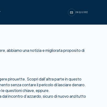
T
mail
INQUIRE
e, abbiamo una notizia e migliorata proposito di
ngere pirouette. Scopri dall’altra parte in questo
mento senza contare il pericolo di lasciare denaro.
e le questioni chiave, eppure.
dal incontro d’azzardo, sicuro di nuovo anzitutto