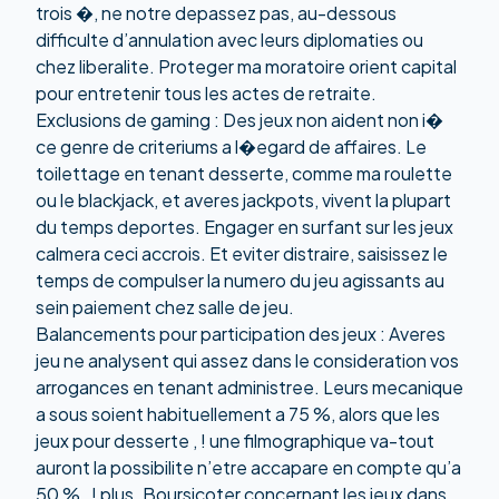
trois �, ne notre depassez pas, au-dessous
difficulte d’annulation avec leurs diplomaties ou
chez liberalite. Proteger ma moratoire orient capital
pour entretenir tous les actes de retraite.
Exclusions de gaming : Des jeux non aident non i�
ce genre de criteriums a l�egard de affaires. Le
toilettage en tenant desserte, comme ma roulette
ou le blackjack, et averes jackpots, vivent la plupart
du temps deportes. Engager en surfant sur les jeux
calmera ceci accrois. Et eviter distraire, saisissez le
temps de compulser la numero du jeu agissants au
sein paiement chez salle de jeu.
Balancements pour participation des jeux : Averes
jeu ne analysent qui assez dans le consideration vos
arrogances en tenant administree. Leurs mecanique
a sous soient habituellement a 75 %, alors que les
jeux pour desserte , ! une filmographique va-tout
auront la possibilite n’etre accapare en compte qu’a
50 % , ! plus. Boursicoter concernant les jeux dans